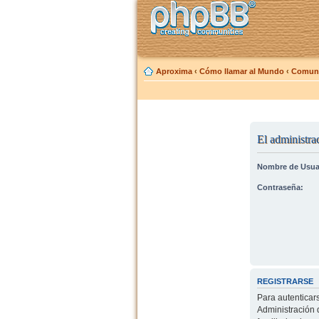
Aproxima
‹
Cómo llamar al Mundo
‹
Comuni
El administrad
Nombre de Usua
Contraseña:
REGISTRARSE
Para autenticar
Administración 