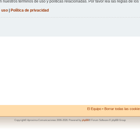
n nuestros términos de uso y políticas relacionadas. Por favor lea las reglas de los 
 uso
|
Política de privacidad
El Equipo
•
Borrar todas las cookies
Copyright© Aproxima Comunicaciones 2006-2026. Powered by
phpBB
® Forum Software © phpBB Group