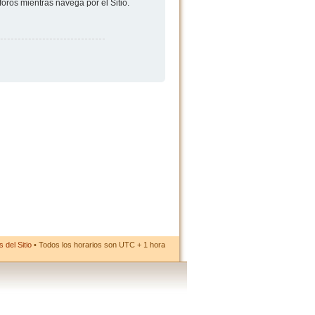
foros mientras navega por el Sitio.
 del Sitio
• Todos los horarios son UTC + 1 hora