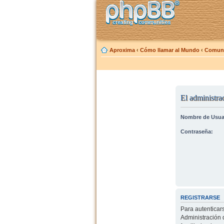
Aproxima
‹
Cómo llamar al Mundo
‹
Comuni
El administrad
Nombre de Usua
Contraseña:
REGISTRARSE
Para autenticar
Administración 