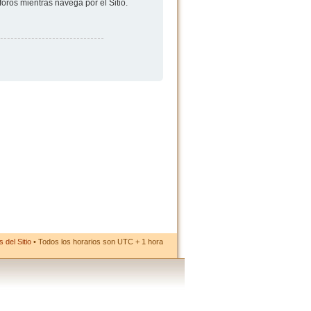
foros mientras navega por el Sitio.
 del Sitio
• Todos los horarios son UTC + 1 hora