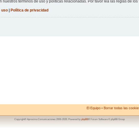
n nuestros términos de uso y políticas relacionadas. Por favor lea las reglas de los 
 uso
|
Política de privacidad
El Equipo
•
Borrar todas las cookies
Copyright© Aproxima Comunicaciones 2006-2026. Powered by
phpBB
® Forum Software © phpBB Group