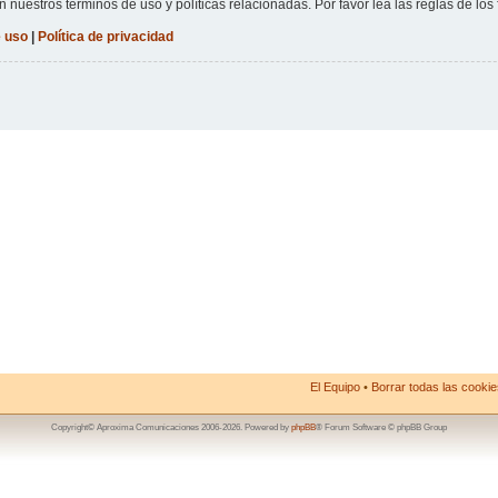
n nuestros términos de uso y políticas relacionadas. Por favor lea las reglas de los 
 uso
|
Política de privacidad
El Equipo
•
Borrar todas las cookies
Copyright© Aproxima Comunicaciones 2006-2026. Powered by
phpBB
® Forum Software © phpBB Group