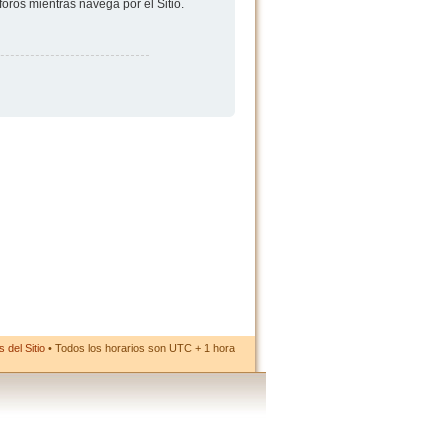
foros mientras navega por el Sitio.
 del Sitio
• Todos los horarios son UTC + 1 hora