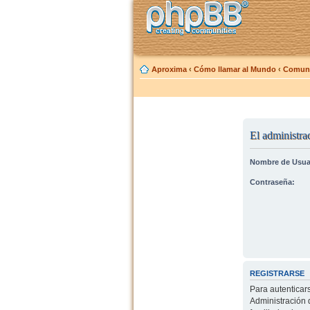
Aproxima
‹
Cómo llamar al Mundo
‹
Comuni
El administrad
Nombre de Usua
Contraseña:
REGISTRARSE
Para autenticar
Administración 