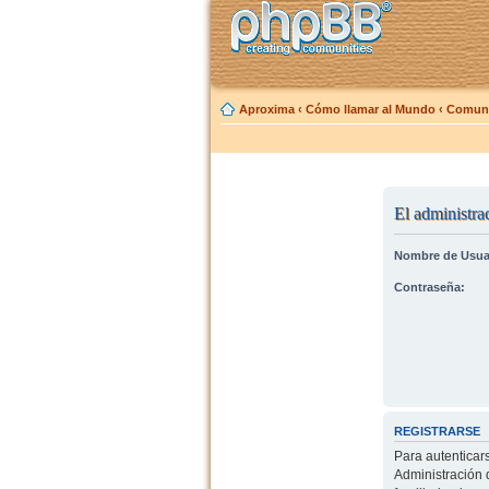
Aproxima
‹
Cómo llamar al Mundo
‹
Comuni
El administrad
Nombre de Usua
Contraseña:
REGISTRARSE
Para autenticar
Administración 