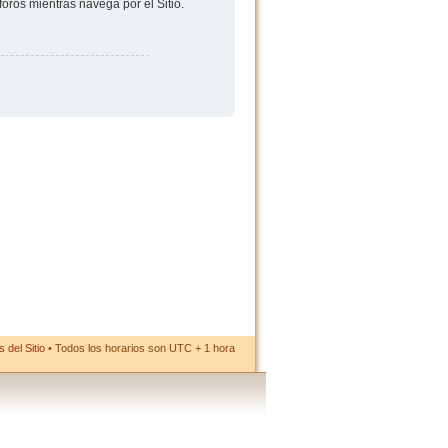
foros mientras navega por el Sitio.
 del Sitio
• Todos los horarios son UTC + 1 hora