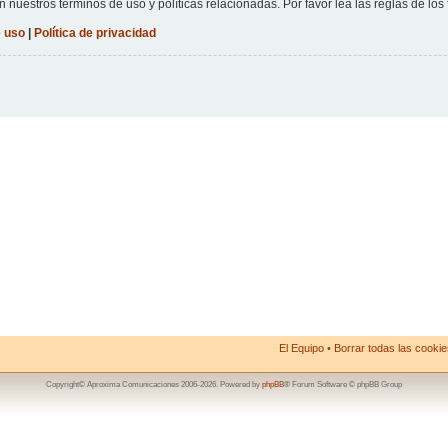
n nuestros términos de uso y políticas relacionadas. Por favor lea las reglas de los 
 uso
|
Política de privacidad
El Equipo
•
Borrar todas las cookies
Copyright© Aproxima Comunicaciones 2006-2026. Powered by
phpBB
® Forum Software © phpBB Group