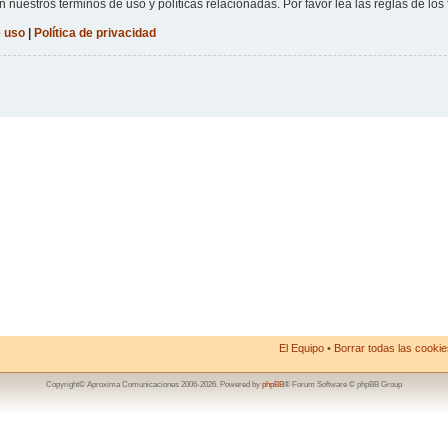
n nuestros términos de uso y políticas relacionadas. Por favor lea las reglas de los 
 uso
|
Política de privacidad
El Equipo
•
Borrar todas las cookies
Copyright© Aproxima Comunicaciones 2006-2026. Powered by
phpBB
® Forum Software © phpBB Group