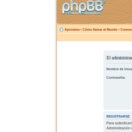
Aproxima
‹
Cómo llamar al Mundo
‹
Comuni
El administrad
Nombre de Usua
Contraseña:
REGISTRARSE
Para autenticar
Administración 