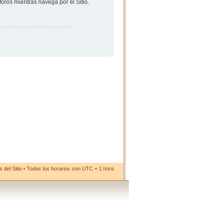
foros mientras navega por el Sitio.
 del Sitio
• Todos los horarios son UTC + 1 hora