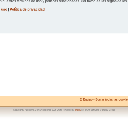
n nuestros términos de uso y políticas relacionadas. Por favor lea las reglas de los 
 uso
|
Política de privacidad
El Equipo
•
Borrar todas las cookies
Copyright© Aproxima Comunicaciones 2006-2026. Powered by
phpBB
® Forum Software © phpBB Group