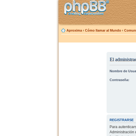
Aproxima
‹
Cómo llamar al Mundo
‹
Comuni
El administrad
Nombre de Usua
Contraseña:
REGISTRARSE
Para autenticar
Administración 