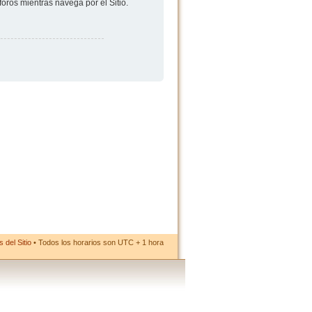
foros mientras navega por el Sitio.
 del Sitio
• Todos los horarios son UTC + 1 hora