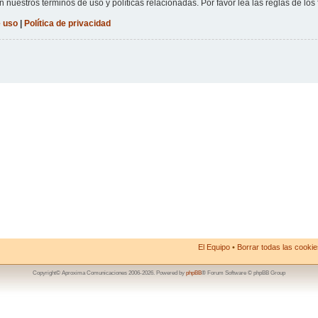
n nuestros términos de uso y políticas relacionadas. Por favor lea las reglas de los 
 uso
|
Política de privacidad
El Equipo
•
Borrar todas las cookies
Copyright© Aproxima Comunicaciones 2006-2026. Powered by
phpBB
® Forum Software © phpBB Group