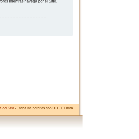
foros mientras navega por el Sitio.
 del Sitio
• Todos los horarios son UTC + 1 hora