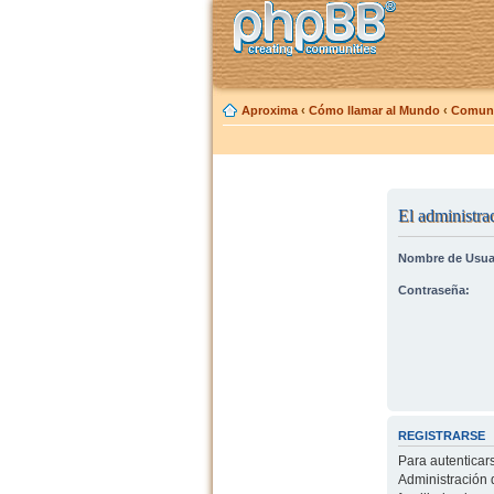
Aproxima
‹
Cómo llamar al Mundo
‹
Comuni
El administrad
Nombre de Usua
Contraseña:
REGISTRARSE
Para autenticar
Administración 