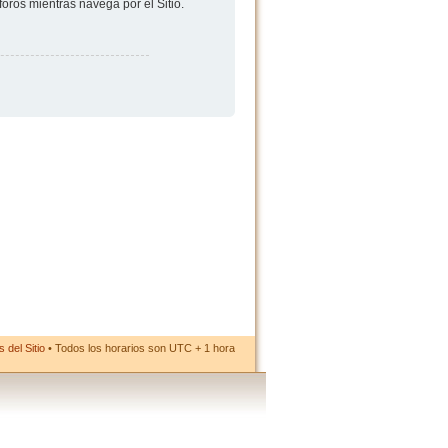
foros mientras navega por el Sitio.
 del Sitio
• Todos los horarios son UTC + 1 hora