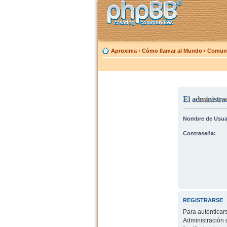
Aproxima
‹
Cómo llamar al Mundo
‹
Comuni
El administrad
Nombre de Usua
Contraseña:
REGISTRARSE
Para autenticar
Administración 