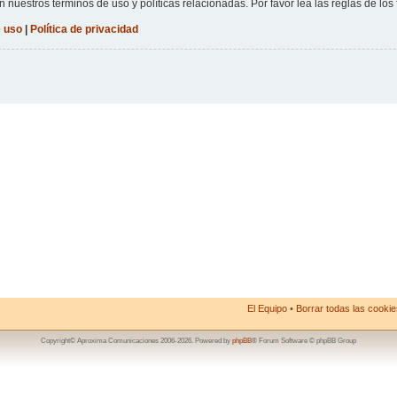
n nuestros términos de uso y políticas relacionadas. Por favor lea las reglas de los 
 uso
|
Política de privacidad
El Equipo
•
Borrar todas las cookies
Copyright© Aproxima Comunicaciones 2006-2026. Powered by
phpBB
® Forum Software © phpBB Group