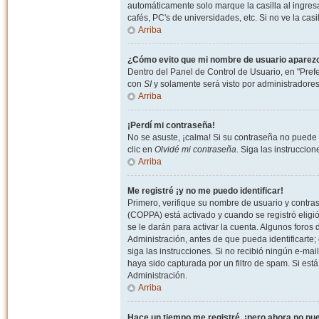
automáticamente solo marque la casilla al ingresa
cafés, PC's de universidades, etc. Si no ve la casi
Arriba
¿Cómo evito que mi nombre de usuario aparezca 
Dentro del Panel de Control de Usuario, en "Pref
con
SI
y solamente será visto por administradore
Arriba
¡Perdí mi contraseña!
No se asuste, ¡calma! Si su contraseña no puede 
clic en
Olvidé mi contraseña
. Siga las instruccio
Arriba
Me registré ¡y no me puedo identificar!
Primero, verifique su nombre de usuario y contrase
(COPPA) está activado y cuando se registró eligi
se le darán para activar la cuenta. Algunos foro
Administración, antes de que pueda identificarte; e
siga las instrucciones. Si no recibió ningún e-mai
haya sido capturada por un filtro de spam. Si est
Administración.
Arriba
Hace un tiempo me registré, ¡pero ahora no p