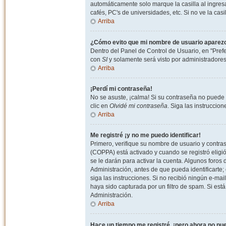
automáticamente solo marque la casilla al ingresa
cafés, PC's de universidades, etc. Si no ve la casi
Arriba
¿Cómo evito que mi nombre de usuario aparezca 
Dentro del Panel de Control de Usuario, en "Pref
con
SI
y solamente será visto por administradore
Arriba
¡Perdí mi contraseña!
No se asuste, ¡calma! Si su contraseña no puede 
clic en
Olvidé mi contraseña
. Siga las instruccio
Arriba
Me registré ¡y no me puedo identificar!
Primero, verifique su nombre de usuario y contrase
(COPPA) está activado y cuando se registró eligi
se le darán para activar la cuenta. Algunos foro
Administración, antes de que pueda identificarte; e
siga las instrucciones. Si no recibió ningún e-mai
haya sido capturada por un filtro de spam. Si est
Administración.
Arriba
Hace un tiempo me registré, ¡pero ahora no p