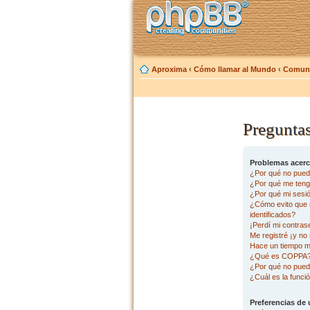
Aproxima
‹
Cómo llamar al Mundo
‹
Comuni
Preguntas
Problemas acerca
¿Por qué no pued
¿Por qué me tengo
¿Por qué mi sesi
¿Cómo evito que m
identificados?
¡Perdí mi contras
Me registré ¡y no 
Hace un tiempo m
¿Qué es COPPA
¿Por qué no pued
¿Cuál es la funció
Preferencias de 