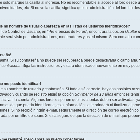
 solo marque la casilla al ingresar. No es recomendable si accede al foro desde un
niversidades, etc. Si no ve la casilla, significa que la administración del foro ha de
e mi nombre de usuario aparezca en las listas de usuarios identificados?
l de Control de Usuario, en "Preferencias de Foros", encontrará la opción
Ocultar 
te será visto por administradores, moderadores y usted mismo. Será contado como
raseña!
calma! Si su contraseña no puede ser recuperada puede desactivarla o cambiarla. Vi
i contraseña
. Siga las instrucciones y estará identificado nuevamente en muy poco
no me puedo identificar!
ue su nombre de usuario y contraseña. Si todo está correcto, hay dos posibles razon
tivado y cuando se registró eligió la opción
Soy menor de 13 años
entonces tendrá
a activar la cuenta. Algunos foros disponen que las cuentas deben ser activadas, y
antes de que pueda identificarte; esta información se le brindará al finalizar el proc
ciones. Si no recibió ningún e-mail, seguramente la dirección de correo electrónico
rada por un filtro de spam. Si está seguro de que la dirección de e-mail que propo
 me registré, ¡pero ahora no puedo conectarme!