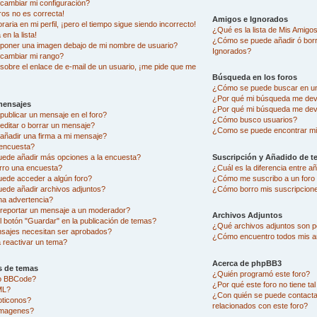
ambiar mi configuración?
ros no es correcta!
Amigos e Ignorados
aria en mi perfil, ¡pero el tiempo sigue siendo incorrecto!
¿Qué es la lista de Mis Amigo
en la lista!
¿Cómo se puede añadir ó borra
oner una imagen debajo de mi nombre de usuario?
Ignorados?
cambiar mi rango?
sobre el enlace de e-mail de un usuario, ¡me pide que me
Búsqueda en los foros
¿Cómo se puede buscar en un
¿Por qué mi búsqueda me dev
mensajes
¿Por qué mi búsqueda me dev
ublicar un mensaje en el foro?
¿Cómo busco usuarios?
ditar o borrar un mensaje?
¿Como se puede encontrar mi
ñadir una firma a mi mensaje?
encuesta?
uede añadir más opciones a la encuesta?
Suscripción y Añadido de t
rro una encuesta?
¿Cuál es la diferencia entre 
uede acceder a algún foro?
¿Cómo me suscribo a un foro 
ede añadir archivos adjuntos?
¿Cómo borro mis suscripcion
na advertencia?
eportar un mensaje a un moderador?
Archivos Adjuntos
l botón "Guardar" en la publicación de temas?
¿Qué archivos adjuntos son pe
sajes necesitan ser aprobados?
¿Cómo encuentro todos mis a
reactivar un tema?
Acerca de phpBB3
s de temas
¿Quién programó este foro?
go BBCode?
¿Por qué este foro no tiene ta
ML?
¿Con quién se puede contacta
oticonos?
relacionados con este foro?
imagenes?