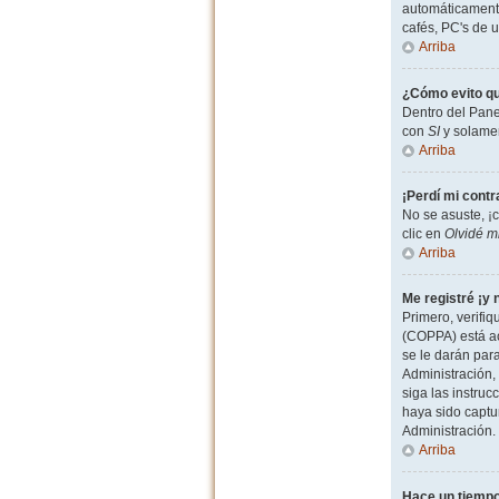
automáticamente
cafés, PC's de u
Arriba
¿Cómo evito qu
Dentro del Pane
con
SI
y solamen
Arriba
¡Perdí mi cont
No se asuste, ¡
clic en
Olvidé m
Arriba
Me registré ¡y 
Primero, verifiq
(COPPA) está ac
se le darán par
Administración, 
siga las instruc
haya sido captu
Administración.
Arriba
Hace un tiempo