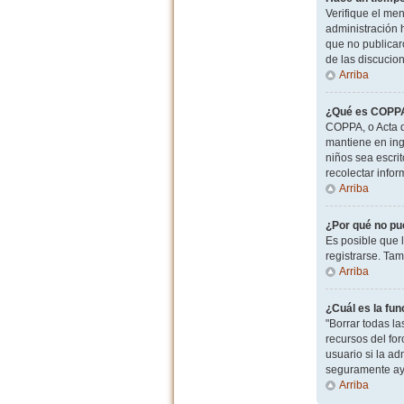
Verifique el men
administración 
que no publicaro
de las discucio
Arriba
¿Qué es COPP
COPPA, o Acta d
mantiene en ingl
niños sea escri
recolectar info
Arriba
¿Por qué no pu
Es posible que 
registrarse. Ta
Arriba
¿Cuál es la fun
"Borrar todas l
recursos del for
usuario si la ad
seguramente ay
Arriba