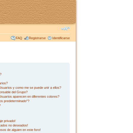
FAQ
Registrarse
Identificarse
s?
rios?
suarios y como me se puede unir a ellos?
onsable del Grupo?
suarios aparecen en diferentes colores?
os predeterminado"?
?
je privado!
ivados no deseados!
sos de alguien en este foro!