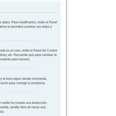
datos. Para modificarlos, visite el Panel
stema le permitirá cambiar sus datos y
ste es el caso, visite el Panel de Control
ydney, etc. Recuerde que para cambiar la
 momento para hacerlo.
y la hora sigue siendo incorrecta,
ación para corregir el problema.
 o nadie ha creado una traducción.
existe, sentíte libre de hacer una
na).