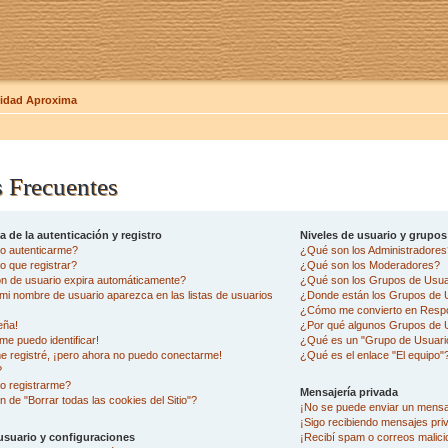
dad Aproxima
 Frecuentes
 de la autenticación y registro
Niveles de usuario y grupos
o autenticarme?
¿Qué son los Administradore
 que registrar?
¿Qué son los Moderadores?
ón de usuario expira automáticamente?
¿Qué son los Grupos de Usua
i nombre de usuario aparezca en las listas de usuarios
¿Donde están los Grupos de U
¿Cómo me convierto en Resp
eña!
¿Por qué algunos Grupos de U
me puedo identificar!
¿Qué es un "Grupo de Usuari
e registré, ¡pero ahora no puedo conectarme!
¿Qué es el enlace "El equipo"
?
o registrarme?
Mensajería privada
n de "Borrar todas las cookies del Sitio"?
¡No se puede enviar un mensa
¡Sigo recibiendo mensajes pr
usuario y configuraciones
¡Recibí spam o correos malicio