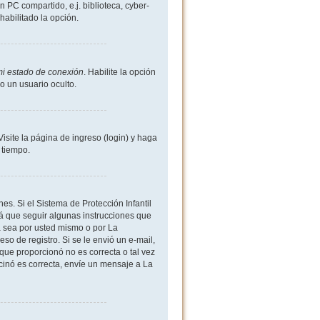
 PC compartido, e.j. biblioteca, cyber-
shabilitado la opción.
mi estado de conexión
. Habilite la opción
 un usuario oculto.
site la página de ingreso (login) y haga
 tiempo.
es. Si el Sistema de Protección Infantil
 que seguir algunas instrucciones que
a sea por usted mismo o por La
eso de registro. Si se le envió un e-mail,
 que proporcionó no es correcta o tal vez
rcinó es correcta, envíe un mensaje a La