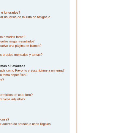
s e Ignorados?
r usuarios de mi lista de Amigos e
o o varios foros?
uelve ningún resultado?
uelve una página en blanco?
s propios mensajes y temas?
emas a Favoritos
añadir como Favorito y suscribirme a un tema?
o tema específico?
es?
rmitidos en este foro?
rchivos adjuntos?
l cosa?
r acerca de abusos o usos ilegales