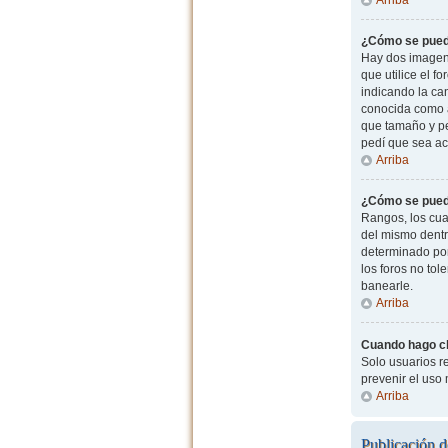
¿Cómo se pued
Hay dos imagen
que utilice el f
indicando la ca
conocida como a
que tamaño y pe
pedí que sea ac
Arriba
¿Cómo se pued
Rangos, los cua
del mismo dentr
determinado por
los foros no to
banearle.
Arriba
Cuando hago cli
Solo usuarios re
prevenir el uso
Arriba
Publicación d