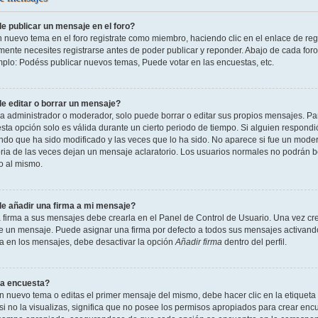
 publicar un mensaje en el foro?
n nuevo tema en el foro registrate como miembro, haciendo clic en el enlace de reg
ente necesites registrarse antes de poder publicar y reponder. Abajo de cada foro
mplo: Podéss publicar nuevos temas, Puede votar en las encuestas, etc.
 editar o borrar un mensaje?
 administrador o moderador, solo puede borrar o editar sus propios mensajes. Par
esta opción solo es válida durante un cierto periodo de tiempo. Si alguien respond
ndo que ha sido modificado y las veces que lo ha sido. No aparece si fue un modera
ia de las veces dejan un mensaje aclaratorio. Los usuarios normales no podrán 
o al mismo.
 añadir una firma a mi mensaje?
 firma a sus mensajes debe crearla en el Panel de Control de Usuario. Una vez cre
 un mensaje. Puede asignar una firma por defecto a todos sus mensajes activando la
la en los mensajes, debe desactivar la opción
Añadir firma
dentro del perfil.
a encuesta?
n nuevo tema o editas el primer mensaje del mismo, debe hacer clic en la etiqueta
si no la visualizas, significa que no posee los permisos apropiados para crear encu