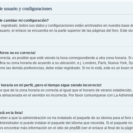
de usuario y configuraciones
e cambiar mi configuración?
 registrado, todos sus datos y configuraciones están archivados en nuestra base de 
uario; el enlace se encuentra en la parte superior de las páginas del foro. Este si
 foros no es correcta!
rrecta, es posible que esté viendo la hora correspondiente a otra zona horaria. Si e
fina su zona horaria de acuerdo a su ubicación, e.j. Londres, París, Nueva York, S
omo las demás preferencias, debe estar registrado. Si no lo está, este es un buen
horaria en mi perfil, ¡pero el tiempo sigue siendo incorrecto!
e que de la zona horaria es correcta al igual que el horario de verano establecido, 
a almacenada en el servidor es incorrecta. Por favor comuniquese con La Administr
tá en la lista!
eber a que la administración no ha instalado el paquete de su idioma para el foro
ministrador si puede instalar el paquete del idioma que necesita. Si el paquete no 
s encontrar más información en el sitio de phpBB (ver el enlace al final de la pági