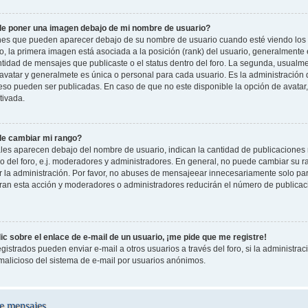
e poner una imagen debajo de mi nombre de usuario?
es que pueden aparecer debajo de su nombre de usuario cuando esté viendo los 
oro, la primera imagen está asociada a la posición (rank) del usuario, generalmente
ntidad de mensajes que publicaste o el status dentro del foro. La segunda, usual
vatar y generalmete es única o personal para cada usuario. Es la administración 
so pueden ser publicadas. En caso de que no este disponible la opción de avatar
tivada.
e cambiar mi rango?
les aparecen debajo del nombre de usuario, indican la cantidad de publicaciones r
o del foro, e.j. moderadores y administradores. En general, no puede cambiar su 
 la administración. Por favor, no abuses de mensajeear innecesariamente solo pa
leran esta acción y moderadores o administradores reducirán el número de publicac
c sobre el enlace de e-mail de un usuario, ¡me pide que me registre!
gistrados pueden enviar e-mail a otros usuarios a través del foro, si la administraci
 malicioso del sistema de e-mail por usuarios anónimos.
e mensajes