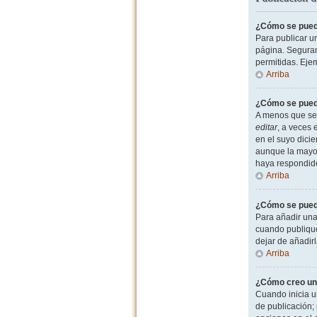
¿Cómo se puede
Para publicar u
página. Seguram
permitidas. Eje
Arriba
¿Cómo se puede
A menos que sea
editar
, a veces 
en el suyo dicie
aunque la mayor
haya respondid
Arriba
¿Cómo se puede
Para añadir una
cuando publique
dejar de añadir
Arriba
¿Cómo creo un
Cuando inicia u
de publicación; 