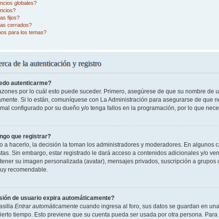
ncios globales?
ncios?
s fijos?
as cerrados?
nos para los temas?
rca de la autenticación y registro
edo autenticarme?
razones por lo cuál esto puede suceder. Primero, asegúrese de que su nombre de 
tamente. Si lo están, comuníquese con La Administración para asegurarse de que n
 mal configurado por su dueño y/o tenga fallos en la programación, por lo que nece
ngo que registrar?
o a hacerlo, la decisión la toman los administradores y moderadores. En algunos ca
tas. Sin embargo, estar registrado le dará acceso a contenidos adicionales y/o ve
o tener su imagen personalizada (avatar), mensajes privados, suscripción a grupos 
uy recomendable.
sión de usuario expira automáticamente?
asilla
Entrar automáticamente
cuando ingresa al foro, sus datos se guardan en una 
cierto tiempo. Esto previene que su cuenta pueda ser usada por otra persona. Para