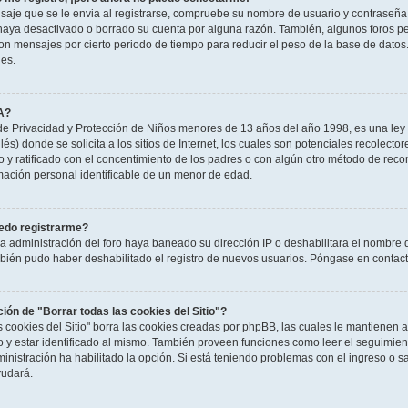
saje que se le envia al registrarse, compruebe su nombre de usuario y contraseña y
haya desactivado o borrado su cuenta por alguna razón. También, algunos foros 
n mensajes por cierto periodo de tiempo para reducir el peso de la base de datos. S
nes.
A?
e Privacidad y Protección de Niños menores de 13 años del año 1998, es una ley 
és) donde se solicita a los sitios de Internet, los cuales son potenciales recolector
to y ratificado con el concentimiento de los padres o con algún otro método de rec
rmación personal identificable de un menor de edad.
edo registrarme?
la administración del foro haya baneado su dirección IP o deshabilitara el nombre 
mbién pudo haber deshabilitado el registro de nuevos usuarios. Póngase en contacto
ción de "Borrar todas las cookies del Sitio"?
as cookies del Sitio" borra las cookies creadas por phpBB, las cuales le mantienen
o y estar identificado al mismo. También proveen funciones como leer el seguimient
ministración ha habilitado la opción. Si está teniendo problemas con el ingreso o sal
udará.