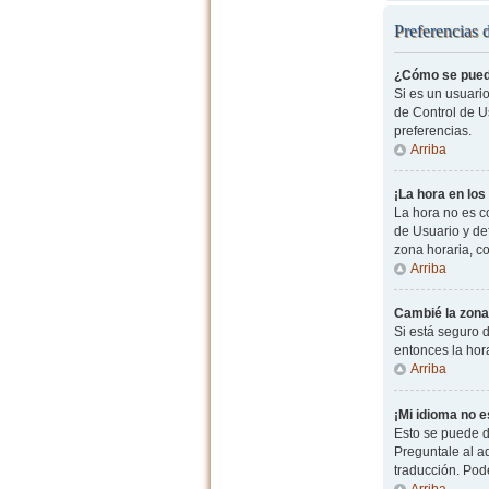
Preferencias 
¿Cómo se pued
Si es un usuario
de Control de Us
preferencias.
Arriba
¡La hora en los
La hora no es co
de Usuario y de
zona horaria, c
Arriba
Cambié la zona 
Si está seguro d
entonces la hor
Arriba
¡Mi idioma no es
Esto se puede d
Preguntale al ad
traducción. Pode
Arriba