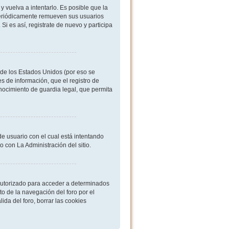
 vuelva a intentarlo. Es posible que la
periódicamente remueven sus usuarios
i es así, registrate de nuevo y participa
de los Estados Unidos (por eso se
es de información, que el registro de
onocimiento de guardia legal, que permita
de usuario con el cual está intentando
 con La Administración del sitio.
 autorizado para acceder a determinados
o de la navegación del foro por el
ida del foro, borrar las cookies