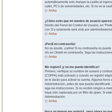
automáticamente solo marque la casilla al ingresa
cafés, PC's de universidades, etc. Si no ve la casi
Arriba
¿Cómo evito que mi nombre de usuario aparezca 
Dentro del Panel de Control de Usuario, en "Pref
con
SI
y solamente será visto por administradore
Arriba
¡Perdí mi contraseña!
No se asuste, ¡calma! Si su contraseña no puede 
clic en
Olvidé mi contraseña
. Siga las instruccio
Arriba
Me registré ¡y no me puedo identificar!
Primero, verifique su nombre de usuario y contrase
(COPPA) está activado y cuando se registró eligi
se le darán para activar la cuenta. Algunos foro
Administración, antes de que pueda identificarte; e
siga las instrucciones. Si no recibió ningún e-mai
haya sido capturada por un filtro de spam. Si est
Administración.
Arriba
Hace un tiempo me registré, ¡pero ahora no p