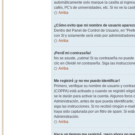
automáticamente solo marque la casilla al ingresa
cafés, PC's de universidades, etc. Si no ve la casi
Arriba
¿Cómo evito que mi nombre de usuario aparezca 
Dentro del Panel de Control de Usuario, en "Pref
con
SI
y solamente será visto por administradore
Arriba
¡Perdí mi contraseña!
No se asuste, ¡calma! Si su contraseña no puede 
clic en
Olvidé mi contraseña
. Siga las instruccio
Arriba
Me registré ¡y no me puedo identificar!
Primero, verifique su nombre de usuario y contrase
(COPPA) está activado y cuando se registró eligi
se le darán para activar la cuenta. Algunos foro
Administración, antes de que pueda identificarte; e
siga las instrucciones. Si no recibió ningún e-mai
haya sido capturada por un filtro de spam. Si est
Administración.
Arriba
Hace un tiempo me registré, ¡pero ahora no p