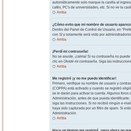
automáticamente solo marque la casilla al ingresa
cafés, PC's de universidades, etc. Si no ve la casi
Arriba
¿Cómo evito que mi nombre de usuario aparezca 
Dentro del Panel de Control de Usuario, en "Pref
con
SI
y solamente será visto por administradore
Arriba
¡Perdí mi contraseña!
No se asuste, ¡calma! Si su contraseña no puede 
clic en
Olvidé mi contraseña
. Siga las instruccio
Arriba
Me registré ¡y no me puedo identificar!
Primero, verifique su nombre de usuario y contrase
(COPPA) está activado y cuando se registró eligi
se le darán para activar la cuenta. Algunos foro
Administración, antes de que pueda identificarte; e
siga las instrucciones. Si no recibió ningún e-mai
haya sido capturada por un filtro de spam. Si est
Administración.
Arriba
Hace un tiempo me registré, ¡pero ahora no p