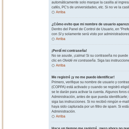
automáticamente solo marque la casilla al ingresa
cafés, PC's de universidades, etc. Si no ve la casi
Arriba
¿Cómo evito que mi nombre de usuario aparezca 
Dentro del Panel de Control de Usuario, en "Pref
con
SI
y solamente será visto por administradore
Arriba
¡Perdí mi contraseña!
No se asuste, ¡calma! Si su contraseña no puede 
clic en
Olvidé mi contraseña
. Siga las instruccio
Arriba
Me registré ¡y no me puedo identificar!
Primero, verifique su nombre de usuario y contrase
(COPPA) está activado y cuando se registró eligi
se le darán para activar la cuenta. Algunos foro
Administración, antes de que pueda identificarte; e
siga las instrucciones. Si no recibió ningún e-mai
haya sido capturada por un filtro de spam. Si est
Administración.
Arriba
Hace un tiempo me registré, ¡pero ahora no p