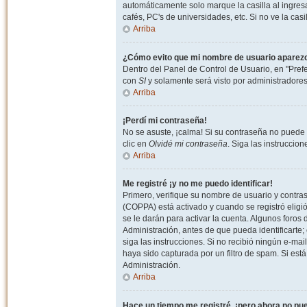
automáticamente solo marque la casilla al ingresa
cafés, PC's de universidades, etc. Si no ve la casi
Arriba
¿Cómo evito que mi nombre de usuario aparezca 
Dentro del Panel de Control de Usuario, en "Pref
con
SI
y solamente será visto por administradore
Arriba
¡Perdí mi contraseña!
No se asuste, ¡calma! Si su contraseña no puede 
clic en
Olvidé mi contraseña
. Siga las instruccio
Arriba
Me registré ¡y no me puedo identificar!
Primero, verifique su nombre de usuario y contrase
(COPPA) está activado y cuando se registró eligi
se le darán para activar la cuenta. Algunos foro
Administración, antes de que pueda identificarte; e
siga las instrucciones. Si no recibió ningún e-mai
haya sido capturada por un filtro de spam. Si est
Administración.
Arriba
Hace un tiempo me registré, ¡pero ahora no p