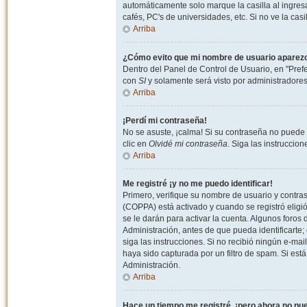
automáticamente solo marque la casilla al ingresa
cafés, PC's de universidades, etc. Si no ve la casi
Arriba
¿Cómo evito que mi nombre de usuario aparezca 
Dentro del Panel de Control de Usuario, en "Pref
con
SI
y solamente será visto por administradore
Arriba
¡Perdí mi contraseña!
No se asuste, ¡calma! Si su contraseña no puede 
clic en
Olvidé mi contraseña
. Siga las instruccio
Arriba
Me registré ¡y no me puedo identificar!
Primero, verifique su nombre de usuario y contrase
(COPPA) está activado y cuando se registró eligi
se le darán para activar la cuenta. Algunos foro
Administración, antes de que pueda identificarte; e
siga las instrucciones. Si no recibió ningún e-mai
haya sido capturada por un filtro de spam. Si est
Administración.
Arriba
Hace un tiempo me registré, ¡pero ahora no p