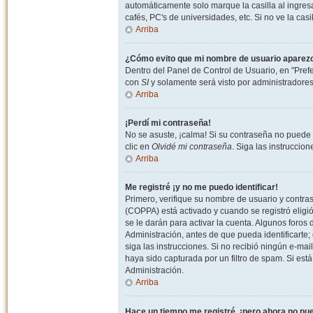
automáticamente solo marque la casilla al ingresa
cafés, PC's de universidades, etc. Si no ve la casi
Arriba
¿Cómo evito que mi nombre de usuario aparezca 
Dentro del Panel de Control de Usuario, en "Pref
con
SI
y solamente será visto por administradore
Arriba
¡Perdí mi contraseña!
No se asuste, ¡calma! Si su contraseña no puede 
clic en
Olvidé mi contraseña
. Siga las instruccio
Arriba
Me registré ¡y no me puedo identificar!
Primero, verifique su nombre de usuario y contrase
(COPPA) está activado y cuando se registró eligi
se le darán para activar la cuenta. Algunos foro
Administración, antes de que pueda identificarte; e
siga las instrucciones. Si no recibió ningún e-mai
haya sido capturada por un filtro de spam. Si est
Administración.
Arriba
Hace un tiempo me registré, ¡pero ahora no p