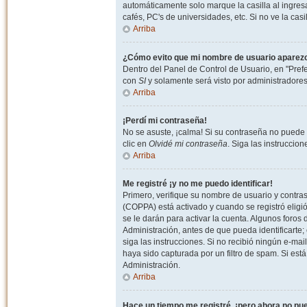
automáticamente solo marque la casilla al ingresa
cafés, PC's de universidades, etc. Si no ve la casi
Arriba
¿Cómo evito que mi nombre de usuario aparezca 
Dentro del Panel de Control de Usuario, en "Pref
con
SI
y solamente será visto por administradore
Arriba
¡Perdí mi contraseña!
No se asuste, ¡calma! Si su contraseña no puede 
clic en
Olvidé mi contraseña
. Siga las instruccio
Arriba
Me registré ¡y no me puedo identificar!
Primero, verifique su nombre de usuario y contrase
(COPPA) está activado y cuando se registró eligi
se le darán para activar la cuenta. Algunos foro
Administración, antes de que pueda identificarte; e
siga las instrucciones. Si no recibió ningún e-mai
haya sido capturada por un filtro de spam. Si est
Administración.
Arriba
Hace un tiempo me registré, ¡pero ahora no p