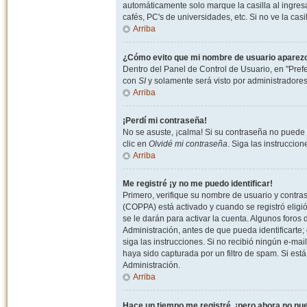
automáticamente solo marque la casilla al ingresa
cafés, PC's de universidades, etc. Si no ve la casi
Arriba
¿Cómo evito que mi nombre de usuario aparezca 
Dentro del Panel de Control de Usuario, en "Pref
con
SI
y solamente será visto por administradore
Arriba
¡Perdí mi contraseña!
No se asuste, ¡calma! Si su contraseña no puede 
clic en
Olvidé mi contraseña
. Siga las instruccio
Arriba
Me registré ¡y no me puedo identificar!
Primero, verifique su nombre de usuario y contrase
(COPPA) está activado y cuando se registró eligi
se le darán para activar la cuenta. Algunos foro
Administración, antes de que pueda identificarte; e
siga las instrucciones. Si no recibió ningún e-mai
haya sido capturada por un filtro de spam. Si est
Administración.
Arriba
Hace un tiempo me registré, ¡pero ahora no p