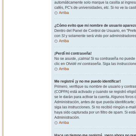
automáticamente solo marque la casilla al ingresa
cafés, PC's de universidades, etc. Si no ve la casi
Arriba
¿Cómo evito que mi nombre de usuario aparezca 
Dentro del Panel de Control de Usuario, en "Pref
con
SI
y solamente será visto por administradore
Arriba
¡Perdí mi contraseña!
No se asuste, ¡calma! Si su contraseña no puede 
clic en
Olvidé mi contraseña
. Siga las instruccio
Arriba
Me registré ¡y no me puedo identificar!
Primero, verifique su nombre de usuario y contrase
(COPPA) está activado y cuando se registró eligi
se le darán para activar la cuenta. Algunos foro
Administración, antes de que pueda identificarte; e
siga las instrucciones. Si no recibió ningún e-mai
haya sido capturada por un filtro de spam. Si est
Administración.
Arriba
Hace un tiempo me registré, ¡pero ahora no p