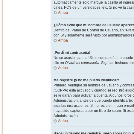
automáticamente solo marque la casilla al ingresa
cafés, PC's de universidades, etc. Si no ve la casi
Arriba
¿Cómo evito que mi nombre de usuario aparezca 
Dentro del Panel de Control de Usuario, en "Pref
con
SI
y solamente será visto por administradore
Arriba
¡Perdí mi contraseña!
No se asuste, ¡calma! Si su contraseña no puede 
clic en
Olvidé mi contraseña
. Siga las instruccio
Arriba
Me registré ¡y no me puedo identificar!
Primero, verifique su nombre de usuario y contrase
(COPPA) está activado y cuando se registró eligi
se le darán para activar la cuenta. Algunos foro
Administración, antes de que pueda identificarte; e
siga las instrucciones. Si no recibió ningún e-mai
haya sido capturada por un filtro de spam. Si est
Administración.
Arriba
Hace un tiempo me registré, ¡pero ahora no p