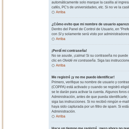
automáticamente solo marque la casilla al ingresa
cafés, PC's de universidades, etc. Si no ve la casi
Arriba
¿Cómo evito que mi nombre de usuario aparezca 
Dentro del Panel de Control de Usuario, en "Pref
con
SI
y solamente será visto por administradore
Arriba
¡Perdí mi contraseña!
No se asuste, ¡calma! Si su contraseña no puede 
clic en
Olvidé mi contraseña
. Siga las instruccio
Arriba
Me registré ¡y no me puedo identificar!
Primero, verifique su nombre de usuario y contrase
(COPPA) está activado y cuando se registró eligi
se le darán para activar la cuenta. Algunos foro
Administración, antes de que pueda identificarte; e
siga las instrucciones. Si no recibió ningún e-mai
haya sido capturada por un filtro de spam. Si est
Administración.
Arriba
Hace un tiempo me registré, ¡pero ahora no p