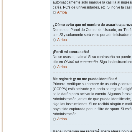
automáticamente solo marque la casilla al ingresa
cafés, PC's de universidades, etc. Si no ve la casi
Arriba
¿Cómo evito que mi nombre de usuario aparezca 
Dentro del Panel de Control de Usuario, en "Pref
con
SI
y solamente será visto por administradore
Arriba
¡Perdí mi contraseña!
No se asuste, ¡calma! Si su contraseña no puede 
clic en
Olvidé mi contraseña
. Siga las instruccio
Arriba
Me registré ¡y no me puedo identificar!
Primero, verifique su nombre de usuario y contrase
(COPPA) está activado y cuando se registró eligi
se le darán para activar la cuenta. Algunos foro
Administración, antes de que pueda identificarte; e
siga las instrucciones. Si no recibió ningún e-mai
haya sido capturada por un filtro de spam. Si est
Administración.
Arriba
Hace un tiempo me registré, ¡pero ahora no p