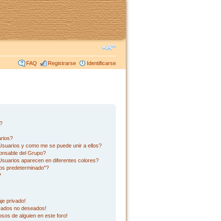
FAQ
Registrarse
Identificarse
s?
rios?
suarios y como me se puede unir a ellos?
onsable del Grupo?
suarios aparecen en diferentes colores?
os predeterminado"?
?
je privado!
ivados no deseados!
sos de alguien en este foro!