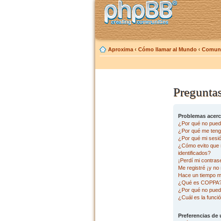
Aproxima
‹
Cómo llamar al Mundo
‹
Comuni
Preguntas
Problemas acerca
¿Por qué no pued
¿Por qué me tengo
¿Por qué mi sesi
¿Cómo evito que m
identificados?
¡Perdí mi contras
Me registré ¡y no 
Hace un tiempo m
¿Qué es COPPA
¿Por qué no pued
¿Cuál es la funció
Preferencias de 