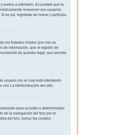
 vuelva a intentarlo. Es posible que la
periódicamente remueven sus usuarios
i es así, registrate de nuevo y participa
de los Estados Unidos (por eso se
es de información, que el registro de
onocimiento de guardia legal, que permita
de usuario con el cual está intentando
 con La Administración del sitio.
 autorizado para acceder a determinados
o de la navegación del foro por el
ida del foro, borrar las cookies