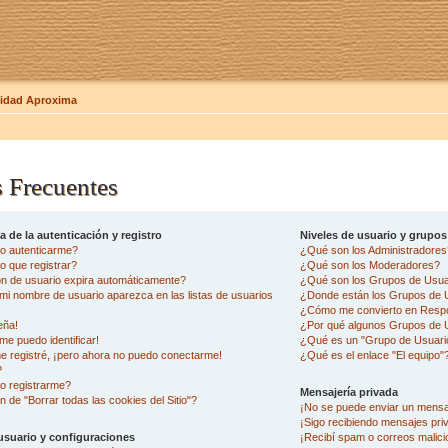
dad Aproxima
 Frecuentes
 de la autenticación y registro
Niveles de usuario y grupos
o autenticarme?
¿Qué son los Administradore
 que registrar?
¿Qué son los Moderadores?
ón de usuario expira automáticamente?
¿Qué son los Grupos de Usua
i nombre de usuario aparezca en las listas de usuarios
¿Donde están los Grupos de U
¿Cómo me convierto en Resp
eña!
¿Por qué algunos Grupos de U
me puedo identificar!
¿Qué es un "Grupo de Usuari
e registré, ¡pero ahora no puedo conectarme!
¿Qué es el enlace "El equipo"
?
o registrarme?
Mensajería privada
n de "Borrar todas las cookies del Sitio"?
¡No se puede enviar un mensa
¡Sigo recibiendo mensajes pr
usuario y configuraciones
¡Recibí spam o correos malicio