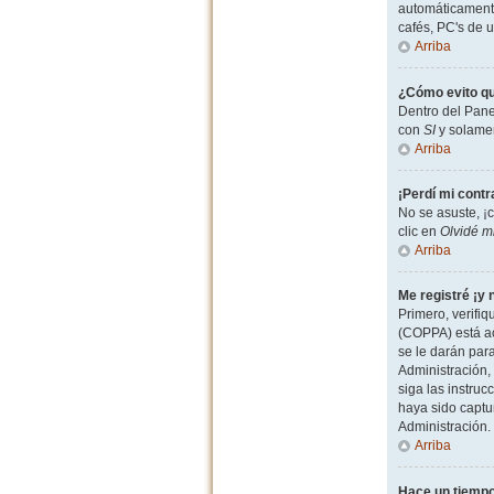
automáticamente
cafés, PC's de u
Arriba
¿Cómo evito qu
Dentro del Pane
con
SI
y solamen
Arriba
¡Perdí mi cont
No se asuste, ¡
clic en
Olvidé m
Arriba
Me registré ¡y 
Primero, verifiq
(COPPA) está ac
se le darán par
Administración, 
siga las instruc
haya sido captu
Administración.
Arriba
Hace un tiempo