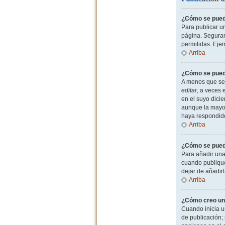
¿Cómo se puede
Para publicar u
página. Seguram
permitidas. Eje
Arriba
¿Cómo se puede
A menos que sea
editar
, a veces 
en el suyo dicie
aunque la mayor
haya respondid
Arriba
¿Cómo se puede
Para añadir una
cuando publique
dejar de añadir
Arriba
¿Cómo creo un
Cuando inicia u
de publicación; 