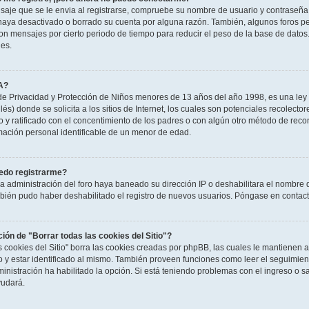
saje que se le envia al registrarse, compruebe su nombre de usuario y contraseña y
haya desactivado o borrado su cuenta por alguna razón. También, algunos foros 
n mensajes por cierto periodo de tiempo para reducir el peso de la base de datos. S
nes.
A?
e Privacidad y Protección de Niños menores de 13 años del año 1998, es una ley 
és) donde se solicita a los sitios de Internet, los cuales son potenciales recolector
to y ratificado con el concentimiento de los padres o con algún otro método de rec
rmación personal identificable de un menor de edad.
edo registrarme?
la administración del foro haya baneado su dirección IP o deshabilitara el nombre 
mbién pudo haber deshabilitado el registro de nuevos usuarios. Póngase en contacto
ción de "Borrar todas las cookies del Sitio"?
as cookies del Sitio" borra las cookies creadas por phpBB, las cuales le mantienen
o y estar identificado al mismo. También proveen funciones como leer el seguimient
ministración ha habilitado la opción. Si está teniendo problemas con el ingreso o sal
udará.