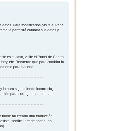
datos. Para modificarlos, visite el Panel
stema le permitirá cambiar sus datos y
ste es el caso, visite el Panel de Control
ydney, etc. Recuerde que para cambiar la
 momento para hacerlo.
y la hora sigue siendo incorrecta,
ación para corregir el problema.
 o nadie ha creado una traducción.
existe, sentíte libre de hacer una
na).