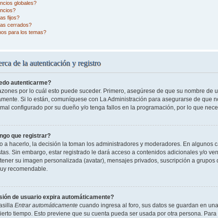
ncios globales?
ncios?
s fijos?
as cerrados?
nos para los temas?
rca de la autenticación y registro
edo autenticarme?
razones por lo cuál esto puede suceder. Primero, asegúrese de que su nombre de 
tamente. Si lo están, comuníquese con La Administración para asegurarse de que n
 mal configurado por su dueño y/o tenga fallos en la programación, por lo que nece
ngo que registrar?
o a hacerlo, la decisión la toman los administradores y moderadores. En algunos ca
tas. Sin embargo, estar registrado le dará acceso a contenidos adicionales y/o ve
o tener su imagen personalizada (avatar), mensajes privados, suscripción a grupos 
uy recomendable.
sión de usuario expira automáticamente?
asilla
Entrar automáticamente
cuando ingresa al foro, sus datos se guardan en una 
cierto tiempo. Esto previene que su cuenta pueda ser usada por otra persona. Para