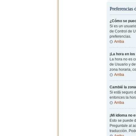
Preferencias 
¿Cómo se pued
Si es un usuario
de Control de Us
preferencias.
Arriba
¡La hora en los
La hora no es co
de Usuario y de
zona horaria, c
Arriba
Cambié la zona 
Si está seguro d
entonces la hor
Arriba
¡Mi idioma no es
Esto se puede d
Preguntale al ad
traducción. Pode
Arriba