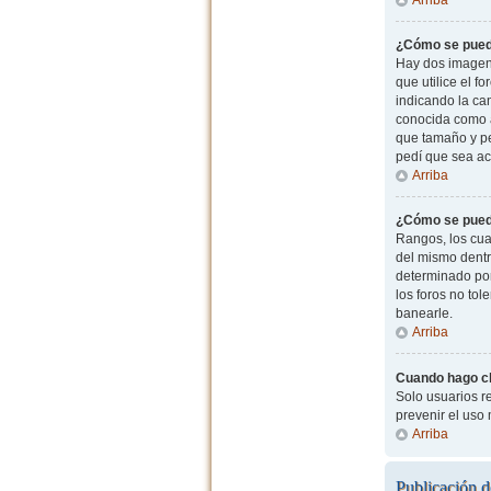
¿Cómo se pued
Hay dos imagen
que utilice el f
indicando la ca
conocida como a
que tamaño y pe
pedí que sea ac
Arriba
¿Cómo se pued
Rangos, los cua
del mismo dentr
determinado por
los foros no to
banearle.
Arriba
Cuando hago cli
Solo usuarios re
prevenir el uso
Arriba
Publicación d