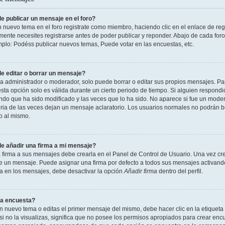
 publicar un mensaje en el foro?
n nuevo tema en el foro registrate como miembro, haciendo clic en el enlace de reg
ente necesites registrarse antes de poder publicar y reponder. Abajo de cada foro
mplo: Podéss publicar nuevos temas, Puede votar en las encuestas, etc.
 editar o borrar un mensaje?
 administrador o moderador, solo puede borrar o editar sus propios mensajes. Par
esta opción solo es válida durante un cierto periodo de tiempo. Si alguien respond
ndo que ha sido modificado y las veces que lo ha sido. No aparece si fue un modera
ia de las veces dejan un mensaje aclaratorio. Los usuarios normales no podrán 
o al mismo.
 añadir una firma a mi mensaje?
 firma a sus mensajes debe crearla en el Panel de Control de Usuario. Una vez cre
 un mensaje. Puede asignar una firma por defecto a todos sus mensajes activando la
la en los mensajes, debe desactivar la opción
Añadir firma
dentro del perfil.
a encuesta?
n nuevo tema o editas el primer mensaje del mismo, debe hacer clic en la etiqueta
si no la visualizas, significa que no posee los permisos apropiados para crear encu