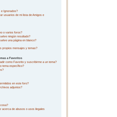
s e Ignorados?
r usuarios de mi lista de Amigos e
o o varios foros?
uelve ningún resultado?
uelve una página en blanco?
s propios mensajes y temas?
emas a Favoritos
añadir como Favorito y suscribirme a un tema?
o tema específico?
es?
rmitidos en este foro?
rchivos adjuntos?
l cosa?
r acerca de abusos o usos ilegales