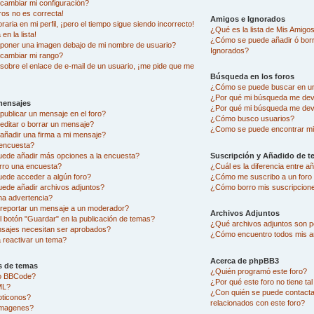
ambiar mi configuración?
ros no es correcta!
Amigos e Ignorados
aria en mi perfil, ¡pero el tiempo sigue siendo incorrecto!
¿Qué es la lista de Mis Amigo
en la lista!
¿Cómo se puede añadir ó borra
oner una imagen debajo de mi nombre de usuario?
Ignorados?
cambiar mi rango?
sobre el enlace de e-mail de un usuario, ¡me pide que me
Búsqueda en los foros
¿Cómo se puede buscar en un
¿Por qué mi búsqueda me dev
mensajes
¿Por qué mi búsqueda me dev
ublicar un mensaje en el foro?
¿Cómo busco usuarios?
ditar o borrar un mensaje?
¿Como se puede encontrar mi
ñadir una firma a mi mensaje?
encuesta?
uede añadir más opciones a la encuesta?
Suscripción y Añadido de t
rro una encuesta?
¿Cuál es la diferencia entre 
uede acceder a algún foro?
¿Cómo me suscribo a un foro 
ede añadir archivos adjuntos?
¿Cómo borro mis suscripcion
na advertencia?
eportar un mensaje a un moderador?
Archivos Adjuntos
l botón "Guardar" en la publicación de temas?
¿Qué archivos adjuntos son pe
sajes necesitan ser aprobados?
¿Cómo encuentro todos mis a
reactivar un tema?
Acerca de phpBB3
s de temas
¿Quién programó este foro?
go BBCode?
¿Por qué este foro no tiene ta
ML?
¿Con quién se puede contacta
oticonos?
relacionados con este foro?
imagenes?