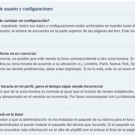
de usuario y configuraciones
e cambiar mi configuración?
 registrado, todos sus datos y configuraciones están archivados en nuestra base de 
uario; el enlace se encuentra en la parte superior de las páginas del foro. Este si
 foros no es correcta!
rrecta, es posible que esté viendo la hora correspondiente a otra zona horaria. Si e
fina su zona horaria de acuerdo a su ubicación, e.j. Londres, París, Nueva York, S
omo las demás preferencias, debe estar registrado. Si no lo está, este es un buen
horaria en mi perfil, ¡pero el tiempo sigue siendo incorrecto!
e que de la zona horaria es correcta al igual que el horario de verano establecido, 
a almacenada en el servidor es incorrecta. Por favor comuniquese con La Administr
tá en la lista!
eber a que la administración no ha instalado el paquete de su idioma para el foro
ministrador si puede instalar el paquete del idioma que necesita. Si el paquete no 
s encontrar más información en el sitio de phpBB (ver el enlace al final de la pági