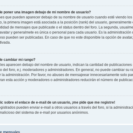
e poner una imagen debajo de mi nombre de usuario?
es que pueden aparecer debajo de su nombre de usuario cuando esté viendo los 
oro, la primera imagen está asociada a la posición (rank) del usuario, generalmente
ntidad de mensajes que publicaste o el status dentro del foro. La segunda, usual
vatar y generalmete es única o personal para cada usuario. Es la administración 
so pueden ser publicadas. En caso de que no este disponible la opción de avatar
tivada.
e cambiar mi rango?
les aparecen debajo del nombre de usuario, indican la cantidad de publicaciones r
o del foro, e.j. moderadores y administradores. En general, no puede cambiar su 
 la administración. Por favor, no abuses de mensajeear innecesariamente solo pa
leran esta acción y moderadores o administradores reducirán el número de publicac
c sobre el enlace de e-mail de un usuario, ¡me pide que me registre!
gistrados pueden enviar e-mail a otros usuarios a través del foro, si la administraci
 malicioso del sistema de e-mail por usuarios anónimos.
e mensajes