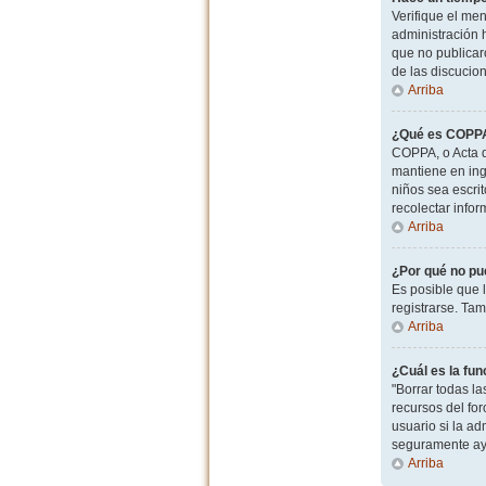
Verifique el men
administración 
que no publicaro
de las discucio
Arriba
¿Qué es COPP
COPPA, o Acta d
mantiene en ingl
niños sea escri
recolectar info
Arriba
¿Por qué no pu
Es posible que 
registrarse. Ta
Arriba
¿Cuál es la fun
"Borrar todas l
recursos del for
usuario si la ad
seguramente ay
Arriba