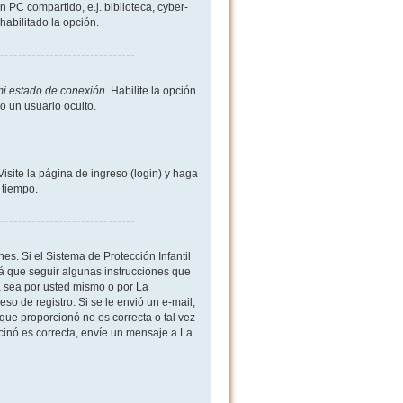
 PC compartido, e.j. biblioteca, cyber-
shabilitado la opción.
mi estado de conexión
. Habilite la opción
 un usuario oculto.
site la página de ingreso (login) y haga
 tiempo.
es. Si el Sistema de Protección Infantil
 que seguir algunas instrucciones que
a sea por usted mismo o por La
eso de registro. Si se le envió un e-mail,
 que proporcionó no es correcta o tal vez
rcinó es correcta, envíe un mensaje a La