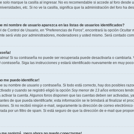
 solo marque la casilla al ingresar. No es recomendable si accede al foro desde un
niversidades, etc. Si no ve la casilla, significa que la administración del foro ha de
e mi nombre de usuario aparezca en las listas de usuarios identificados?
l de Control de Usuario, en "Preferencias de Foros", encontrará la opción
Ocultar 
te será visto por administradores, moderadores y usted mismo. Será contado como
raseña!
calma! Si su contraseña no puede ser recuperada puede desactivarla o cambiarla. Vi
i contraseña
. Siga las instrucciones y estará identificado nuevamente en muy poco
no me puedo identificar!
ue su nombre de usuario y contraseña. Si todo está correcto, hay dos posibles razon
tivado y cuando se registró eligió la opción
Soy menor de 13 años
entonces tendrá
a activar la cuenta. Algunos foros disponen que las cuentas deben ser activadas, y
antes de que pueda identificarte; esta información se le brindará al finalizar el proc
ciones. Si no recibió ningún e-mail, seguramente la dirección de correo electrónico
rada por un filtro de spam. Si está seguro de que la dirección de e-mail que propo
 me registré, ¡pero ahora no puedo conectarme!