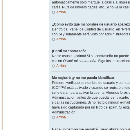
automáticamente solo marque la casilla al ingresa
cafés, PC's de universidades, etc. Si no ve la casi
Arriba
¿Cómo evito que mi nombre de usuario aparezca 
Dentro del Panel de Control de Usuario, en "Pref
con
SI
y solamente será visto por administradore
Arriba
¡Perdí mi contraseña!
No se asuste, ¡calma! Si su contraseña no puede 
clic en
Olvidé mi contraseña
. Siga las instruccio
Arriba
Me registré ¡y no me puedo identificar!
Primero, verifique su nombre de usuario y contrase
(COPPA) está activado y cuando se registró eligi
se le darán para activar la cuenta. Algunos foro
Administración, antes de que pueda identificarte; e
siga las instrucciones. Si no recibió ningún e-mai
haya sido capturada por un filtro de spam. Si est
Administración.
Arriba
Hace un tiempo me registré, ¡pero ahora no p