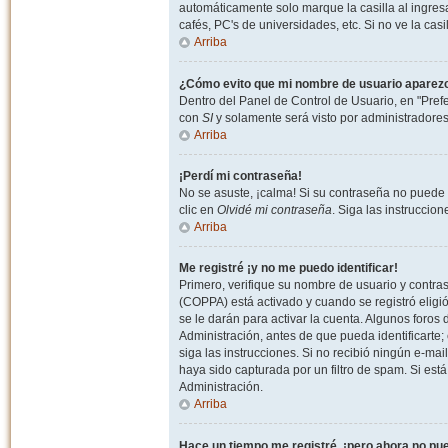
automáticamente solo marque la casilla al ingresa
cafés, PC's de universidades, etc. Si no ve la casi
Arriba
¿Cómo evito que mi nombre de usuario aparezca 
Dentro del Panel de Control de Usuario, en "Pref
con
SI
y solamente será visto por administradore
Arriba
¡Perdí mi contraseña!
No se asuste, ¡calma! Si su contraseña no puede 
clic en
Olvidé mi contraseña
. Siga las instruccio
Arriba
Me registré ¡y no me puedo identificar!
Primero, verifique su nombre de usuario y contrase
(COPPA) está activado y cuando se registró eligi
se le darán para activar la cuenta. Algunos foro
Administración, antes de que pueda identificarte; e
siga las instrucciones. Si no recibió ningún e-mai
haya sido capturada por un filtro de spam. Si est
Administración.
Arriba
Hace un tiempo me registré, ¡pero ahora no p