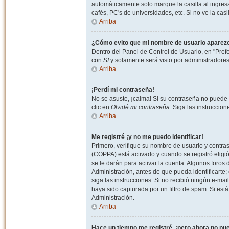
automáticamente solo marque la casilla al ingresa
cafés, PC's de universidades, etc. Si no ve la casi
Arriba
¿Cómo evito que mi nombre de usuario aparezca 
Dentro del Panel de Control de Usuario, en "Pref
con
SI
y solamente será visto por administradore
Arriba
¡Perdí mi contraseña!
No se asuste, ¡calma! Si su contraseña no puede 
clic en
Olvidé mi contraseña
. Siga las instruccio
Arriba
Me registré ¡y no me puedo identificar!
Primero, verifique su nombre de usuario y contrase
(COPPA) está activado y cuando se registró eligi
se le darán para activar la cuenta. Algunos foro
Administración, antes de que pueda identificarte; e
siga las instrucciones. Si no recibió ningún e-mai
haya sido capturada por un filtro de spam. Si est
Administración.
Arriba
Hace un tiempo me registré, ¡pero ahora no p