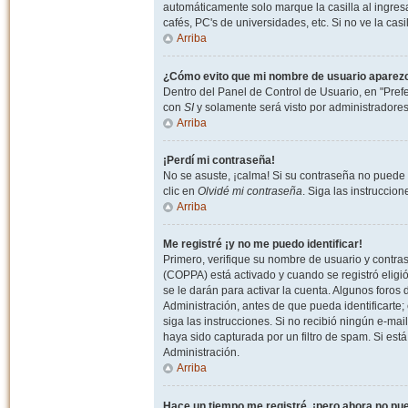
automáticamente solo marque la casilla al ingresa
cafés, PC's de universidades, etc. Si no ve la casi
Arriba
¿Cómo evito que mi nombre de usuario aparezca 
Dentro del Panel de Control de Usuario, en "Pref
con
SI
y solamente será visto por administradore
Arriba
¡Perdí mi contraseña!
No se asuste, ¡calma! Si su contraseña no puede 
clic en
Olvidé mi contraseña
. Siga las instruccio
Arriba
Me registré ¡y no me puedo identificar!
Primero, verifique su nombre de usuario y contrase
(COPPA) está activado y cuando se registró eligi
se le darán para activar la cuenta. Algunos foro
Administración, antes de que pueda identificarte; e
siga las instrucciones. Si no recibió ningún e-mai
haya sido capturada por un filtro de spam. Si est
Administración.
Arriba
Hace un tiempo me registré, ¡pero ahora no p