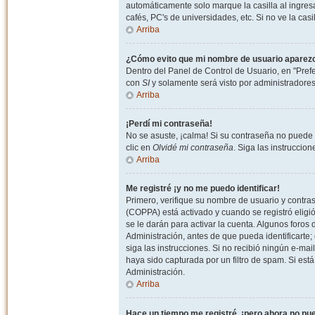
automáticamente solo marque la casilla al ingresa
cafés, PC's de universidades, etc. Si no ve la casi
Arriba
¿Cómo evito que mi nombre de usuario aparezca 
Dentro del Panel de Control de Usuario, en "Pref
con
SI
y solamente será visto por administradore
Arriba
¡Perdí mi contraseña!
No se asuste, ¡calma! Si su contraseña no puede 
clic en
Olvidé mi contraseña
. Siga las instruccio
Arriba
Me registré ¡y no me puedo identificar!
Primero, verifique su nombre de usuario y contrase
(COPPA) está activado y cuando se registró eligi
se le darán para activar la cuenta. Algunos foro
Administración, antes de que pueda identificarte; e
siga las instrucciones. Si no recibió ningún e-mai
haya sido capturada por un filtro de spam. Si est
Administración.
Arriba
Hace un tiempo me registré, ¡pero ahora no p