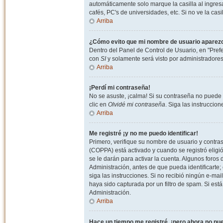
automáticamente solo marque la casilla al ingresa
cafés, PC's de universidades, etc. Si no ve la casi
Arriba
¿Cómo evito que mi nombre de usuario aparezca 
Dentro del Panel de Control de Usuario, en "Pref
con
SI
y solamente será visto por administradore
Arriba
¡Perdí mi contraseña!
No se asuste, ¡calma! Si su contraseña no puede 
clic en
Olvidé mi contraseña
. Siga las instruccio
Arriba
Me registré ¡y no me puedo identificar!
Primero, verifique su nombre de usuario y contrase
(COPPA) está activado y cuando se registró eligi
se le darán para activar la cuenta. Algunos foro
Administración, antes de que pueda identificarte; e
siga las instrucciones. Si no recibió ningún e-mai
haya sido capturada por un filtro de spam. Si est
Administración.
Arriba
Hace un tiempo me registré, ¡pero ahora no p