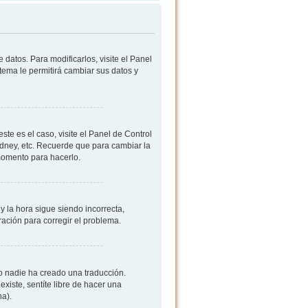
datos. Para modificarlos, visite el Panel
stema le permitirá cambiar sus datos y
ste es el caso, visite el Panel de Control
ydney, etc. Recuerde que para cambiar la
 momento para hacerlo.
y la hora sigue siendo incorrecta,
ación para corregir el problema.
 o nadie ha creado una traducción.
existe, sentíte libre de hacer una
na).