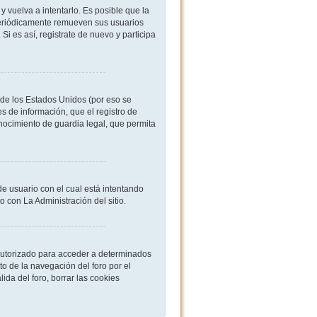
 vuelva a intentarlo. Es posible que la
periódicamente remueven sus usuarios
i es así, registrate de nuevo y participa
de los Estados Unidos (por eso se
es de información, que el registro de
onocimiento de guardia legal, que permita
de usuario con el cual está intentando
 con La Administración del sitio.
 autorizado para acceder a determinados
o de la navegación del foro por el
ida del foro, borrar las cookies