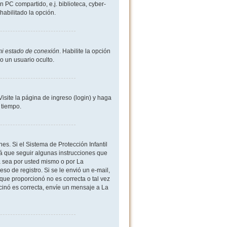
 PC compartido, e.j. biblioteca, cyber-
shabilitado la opción.
mi estado de conexión
. Habilite la opción
 un usuario oculto.
site la página de ingreso (login) y haga
 tiempo.
es. Si el Sistema de Protección Infantil
 que seguir algunas instrucciones que
a sea por usted mismo o por La
eso de registro. Si se le envió un e-mail,
 que proporcionó no es correcta o tal vez
rcinó es correcta, envíe un mensaje a La