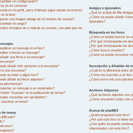
ambiar mi configuración?
ros no es correcta!
Amigos e Ignorados
aria en mi perfil, ¡pero el tiempo sigue siendo incorrecto!
¿Qué es la lista de Mis Amigo
en la lista!
¿Cómo se puede añadir ó borra
oner una imagen debajo de mi nombre de usuario?
Ignorados?
cambiar mi rango?
sobre el enlace de e-mail de un usuario, ¡me pide que me
Búsqueda en los foros
¿Cómo se puede buscar en un
¿Por qué mi búsqueda me dev
mensajes
¿Por qué mi búsqueda me dev
ublicar un mensaje en el foro?
¿Cómo busco usuarios?
ditar o borrar un mensaje?
¿Como se puede encontrar mi
ñadir una firma a mi mensaje?
encuesta?
uede añadir más opciones a la encuesta?
Suscripción y Añadido de t
rro una encuesta?
¿Cuál es la diferencia entre 
uede acceder a algún foro?
¿Cómo me suscribo a un foro 
ede añadir archivos adjuntos?
¿Cómo borro mis suscripcion
na advertencia?
eportar un mensaje a un moderador?
Archivos Adjuntos
l botón "Guardar" en la publicación de temas?
¿Qué archivos adjuntos son pe
sajes necesitan ser aprobados?
¿Cómo encuentro todos mis a
reactivar un tema?
Acerca de phpBB3
s de temas
¿Quién programó este foro?
go BBCode?
¿Por qué este foro no tiene ta
ML?
¿Con quién se puede contacta
oticonos?
relacionados con este foro?
imagenes?