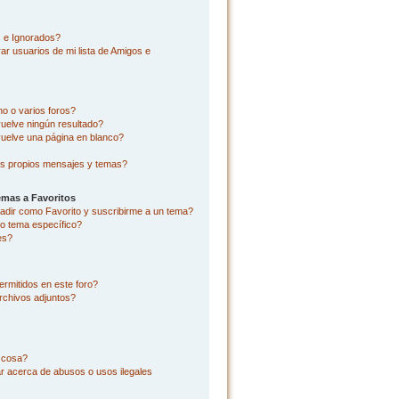
s e Ignorados?
r usuarios de mi lista de Amigos e
o o varios foros?
uelve ningún resultado?
uelve una página en blanco?
s propios mensajes y temas?
emas a Favoritos
añadir como Favorito y suscribirme a un tema?
o tema específico?
es?
rmitidos en este foro?
rchivos adjuntos?
l cosa?
r acerca de abusos o usos ilegales