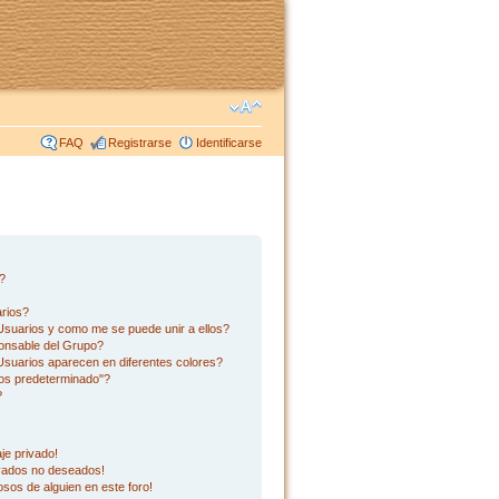
FAQ
Registrarse
Identificarse
s?
rios?
suarios y como me se puede unir a ellos?
onsable del Grupo?
suarios aparecen en diferentes colores?
os predeterminado"?
?
je privado!
ivados no deseados!
sos de alguien en este foro!