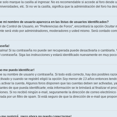
 solo marque la casilla al ingresar. No es recomendable si accede al foro desde un
niversidades, etc. Si no ve la casilla, significa que la administración del foro ha de
e mi nombre de usuario aparezca en las listas de usuarios identificados?
l de Control de Usuario, en "Preferencias de Foros", encontrará la opción
Ocultar 
te será visto por administradores, moderadores y usted mismo. Será contado como
raseña!
calma! Si su contraseña no puede ser recuperada puede desactivarla o cambiarla. Vi
i contraseña
. Siga las instrucciones y estará identificado nuevamente en muy poco
no me puedo identificar!
ue su nombre de usuario y contraseña. Si todo está correcto, hay dos posibles razon
tivado y cuando se registró eligió la opción
Soy menor de 13 años
entonces tendrá
a activar la cuenta. Algunos foros disponen que las cuentas deben ser activadas, y
antes de que pueda identificarte; esta información se le brindará al finalizar el proc
ciones. Si no recibió ningún e-mail, seguramente la dirección de correo electrónico
rada por un filtro de spam. Si está seguro de que la dirección de e-mail que propo
 me registré, ¡pero ahora no puedo conectarme!