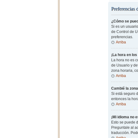
Preferencias 
¿Cómo se pued
Si es un usuario
de Control de Us
preferencias.
Arriba
¡La hora en los
La hora no es co
de Usuario y de
zona horaria, c
Arriba
Cambié la zona 
Si está seguro d
entonces la hor
Arriba
¡Mi idioma no es
Esto se puede d
Preguntale al ad
traducción. Pode
Arriba