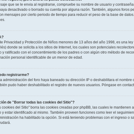
saje que se le envia al registrarse, compruebe su nombre de usuario y contraseña y
haya desactivado o borrado su cuenta por alguna razón. También, algunos foros 
n mensajes por cierto periodo de tiempo para reducir el peso de la base de datos. S
nes.
A?
e Privacidad y Protección de Niños menores de 13 años del año 1998, es una ley 
és) donde se solicita a los sitios de Internet, los cuales son potenciales recolector
to y ratificado con el concentimiento de los padres o con algún otro método de rec
rmación personal identificable de un menor de edad.
edo registrarme?
la administración del foro haya baneado su dirección IP o deshabilitara el nombre 
mbién pudo haber deshabilitado el registro de nuevos usuarios. Póngase en contacto
ción de "Borrar todas las cookies del Sitio"?
as cookies del Sitio" borra las cookies creadas por phpBB, las cuales le mantienen
o y estar identificado al mismo. También proveen funciones como leer el seguimient
ministración ha habilitado la opción. Si está teniendo problemas con el ingreso o sal
udará.