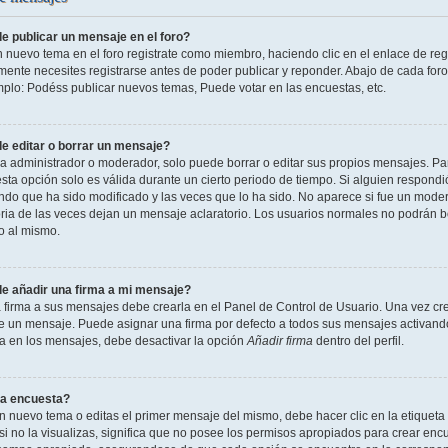
 publicar un mensaje en el foro?
n nuevo tema en el foro registrate como miembro, haciendo clic en el enlace de reg
ente necesites registrarse antes de poder publicar y reponder. Abajo de cada foro
mplo: Podéss publicar nuevos temas, Puede votar en las encuestas, etc.
 editar o borrar un mensaje?
 administrador o moderador, solo puede borrar o editar sus propios mensajes. Par
esta opción solo es válida durante un cierto periodo de tiempo. Si alguien respond
ndo que ha sido modificado y las veces que lo ha sido. No aparece si fue un modera
ia de las veces dejan un mensaje aclaratorio. Los usuarios normales no podrán 
o al mismo.
 añadir una firma a mi mensaje?
 firma a sus mensajes debe crearla en el Panel de Control de Usuario. Una vez cre
 un mensaje. Puede asignar una firma por defecto a todos sus mensajes activando la
la en los mensajes, debe desactivar la opción
Añadir firma
dentro del perfil.
a encuesta?
n nuevo tema o editas el primer mensaje del mismo, debe hacer clic en la etiqueta
si no la visualizas, significa que no posee los permisos apropiados para crear encu