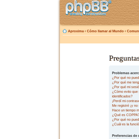
Aproxima
‹
Cómo llamar al Mundo
‹
Comuni
Preguntas
Problemas acerca
¿Por qué no pued
¿Por qué me tengo
¿Por qué mi sesi
¿Cómo evito que m
identificados?
¡Perdí mi contras
Me registré ¡y no 
Hace un tiempo m
¿Qué es COPPA
¿Por qué no pued
¿Cuál es la funció
Preferencias de 