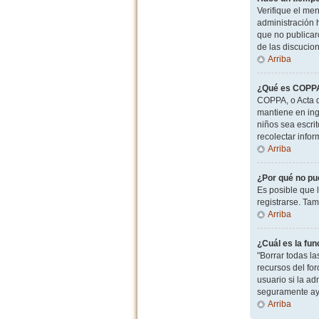
Verifique el men
administración 
que no publicaro
de las discucio
Arriba
¿Qué es COPP
COPPA, o Acta d
mantiene en ingl
niños sea escri
recolectar info
Arriba
¿Por qué no pu
Es posible que 
registrarse. Ta
Arriba
¿Cuál es la fun
"Borrar todas l
recursos del for
usuario si la ad
seguramente ay
Arriba