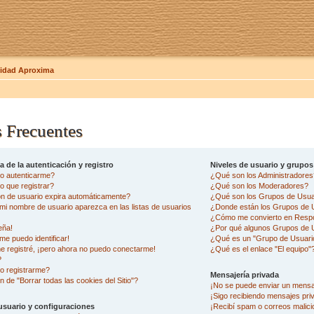
dad Aproxima
 Frecuentes
 de la autenticación y registro
Niveles de usuario y grupos
o autenticarme?
¿Qué son los Administradore
 que registrar?
¿Qué son los Moderadores?
ón de usuario expira automáticamente?
¿Qué son los Grupos de Usua
i nombre de usuario aparezca en las listas de usuarios
¿Donde están los Grupos de U
¿Cómo me convierto en Resp
eña!
¿Por qué algunos Grupos de U
me puedo identificar!
¿Qué es un "Grupo de Usuari
e registré, ¡pero ahora no puedo conectarme!
¿Qué es el enlace "El equipo"
?
o registrarme?
Mensajería privada
n de "Borrar todas las cookies del Sitio"?
¡No se puede enviar un mensa
¡Sigo recibiendo mensajes pr
usuario y configuraciones
¡Recibí spam o correos malicio