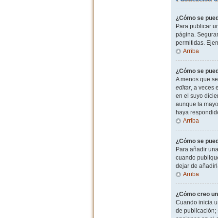
¿Cómo se puede
Para publicar u
página. Seguram
permitidas. Eje
Arriba
¿Cómo se puede
A menos que sea
editar
, a veces 
en el suyo dicie
aunque la mayor
haya respondid
Arriba
¿Cómo se puede
Para añadir una
cuando publique
dejar de añadir
Arriba
¿Cómo creo un
Cuando inicia u
de publicación; 