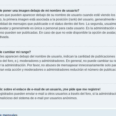
e poner una imagen debajo de mi nombre de usuario?
es que pueden aparecer debajo de su nombre de usuario cuando esté viendo los 
oro, la primera imagen está asociada a la posición (rank) del usuario, generalmente
ntidad de mensajes que publicaste o el status dentro del foro. La segunda, usual
vatar y generalmete es única o personal para cada usuario. Es la administración 
so pueden ser publicadas. En caso de que no este disponible la opción de avatar
tivada.
e cambiar mi rango?
les aparecen debajo del nombre de usuario, indican la cantidad de publicaciones r
o del foro, e.j. moderadores y administradores. En general, no puede cambiar su 
 la administración. Por favor, no abuses de mensajeear innecesariamente solo pa
leran esta acción y moderadores o administradores reducirán el número de publicac
c sobre el enlace de e-mail de un usuario, ¡me pide que me registre!
gistrados pueden enviar e-mail a otros usuarios a través del foro, si la administraci
 malicioso del sistema de e-mail por usuarios anónimos.
e mensajes