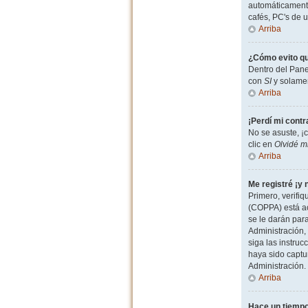
automáticamente
cafés, PC's de u
Arriba
¿Cómo evito qu
Dentro del Pane
con
SI
y solamen
Arriba
¡Perdí mi cont
No se asuste, ¡
clic en
Olvidé m
Arriba
Me registré ¡y 
Primero, verifiq
(COPPA) está ac
se le darán par
Administración, 
siga las instruc
haya sido captu
Administración.
Arriba
Hace un tiempo