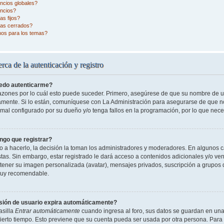
ncios globales?
ncios?
s fijos?
as cerrados?
nos para los temas?
rca de la autenticación y registro
edo autenticarme?
razones por lo cuál esto puede suceder. Primero, asegúrese de que su nombre de 
tamente. Si lo están, comuníquese con La Administración para asegurarse de que n
 mal configurado por su dueño y/o tenga fallos en la programación, por lo que nece
ngo que registrar?
o a hacerlo, la decisión la toman los administradores y moderadores. En algunos ca
tas. Sin embargo, estar registrado le dará acceso a contenidos adicionales y/o ve
o tener su imagen personalizada (avatar), mensajes privados, suscripción a grupos 
uy recomendable.
sión de usuario expira automáticamente?
asilla
Entrar automáticamente
cuando ingresa al foro, sus datos se guardan en una 
cierto tiempo. Esto previene que su cuenta pueda ser usada por otra persona. Para