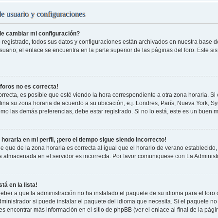
de usuario y configuraciones
e cambiar mi configuración?
 registrado, todos sus datos y configuraciones están archivados en nuestra base de 
uario; el enlace se encuentra en la parte superior de las páginas del foro. Este si
 foros no es correcta!
rrecta, es posible que esté viendo la hora correspondiente a otra zona horaria. Si e
fina su zona horaria de acuerdo a su ubicación, e.j. Londres, París, Nueva York, S
omo las demás preferencias, debe estar registrado. Si no lo está, este es un buen
horaria en mi perfil, ¡pero el tiempo sigue siendo incorrecto!
e que de la zona horaria es correcta al igual que el horario de verano establecido, 
a almacenada en el servidor es incorrecta. Por favor comuniquese con La Administr
tá en la lista!
eber a que la administración no ha instalado el paquete de su idioma para el foro
ministrador si puede instalar el paquete del idioma que necesita. Si el paquete no 
s encontrar más información en el sitio de phpBB (ver el enlace al final de la pági