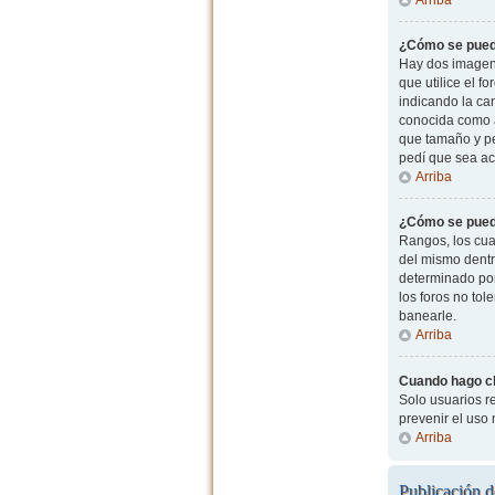
¿Cómo se pued
Hay dos imagen
que utilice el f
indicando la ca
conocida como a
que tamaño y pe
pedí que sea ac
Arriba
¿Cómo se pued
Rangos, los cua
del mismo dentr
determinado por
los foros no to
banearle.
Arriba
Cuando hago cli
Solo usuarios re
prevenir el uso
Arriba
Publicación d