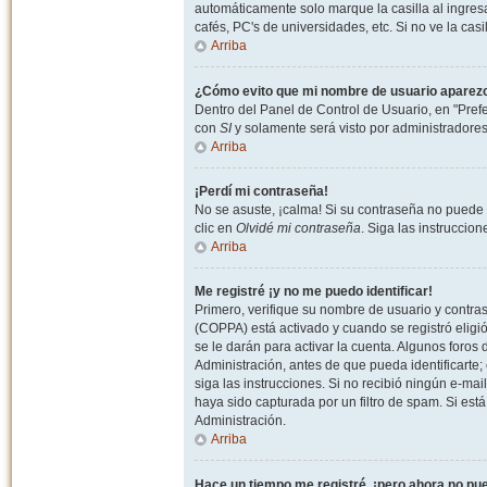
automáticamente solo marque la casilla al ingresa
cafés, PC's de universidades, etc. Si no ve la casi
Arriba
¿Cómo evito que mi nombre de usuario aparezca 
Dentro del Panel de Control de Usuario, en "Pref
con
SI
y solamente será visto por administradore
Arriba
¡Perdí mi contraseña!
No se asuste, ¡calma! Si su contraseña no puede 
clic en
Olvidé mi contraseña
. Siga las instruccio
Arriba
Me registré ¡y no me puedo identificar!
Primero, verifique su nombre de usuario y contrase
(COPPA) está activado y cuando se registró eligi
se le darán para activar la cuenta. Algunos foro
Administración, antes de que pueda identificarte; e
siga las instrucciones. Si no recibió ningún e-mai
haya sido capturada por un filtro de spam. Si est
Administración.
Arriba
Hace un tiempo me registré, ¡pero ahora no p