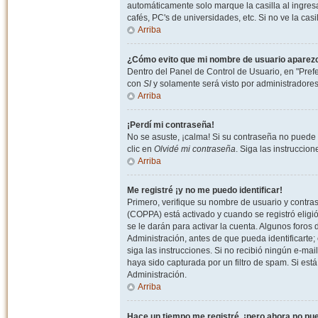
automáticamente solo marque la casilla al ingresa
cafés, PC's de universidades, etc. Si no ve la casi
Arriba
¿Cómo evito que mi nombre de usuario aparezca 
Dentro del Panel de Control de Usuario, en "Pref
con
SI
y solamente será visto por administradore
Arriba
¡Perdí mi contraseña!
No se asuste, ¡calma! Si su contraseña no puede 
clic en
Olvidé mi contraseña
. Siga las instruccio
Arriba
Me registré ¡y no me puedo identificar!
Primero, verifique su nombre de usuario y contrase
(COPPA) está activado y cuando se registró eligi
se le darán para activar la cuenta. Algunos foro
Administración, antes de que pueda identificarte; e
siga las instrucciones. Si no recibió ningún e-mai
haya sido capturada por un filtro de spam. Si est
Administración.
Arriba
Hace un tiempo me registré, ¡pero ahora no p