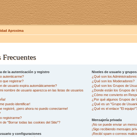
dad Aproxima
 Frecuentes
 de la autenticación y registro
Niveles de usuario y grupos
o autenticarme?
¿Qué son los Administradore
 que registrar?
¿Qué son los Moderadores?
ón de usuario expira automáticamente?
¿Qué son los Grupos de Usua
i nombre de usuario aparezca en las listas de usuarios
¿Donde están los Grupos de U
¿Cómo me convierto en Resp
eña!
¿Por qué algunos Grupos de U
me puedo identificar!
¿Qué es un "Grupo de Usuari
e registré, ¡pero ahora no puedo conectarme!
¿Qué es el enlace "El equipo"
?
o registrarme?
Mensajería privada
n de "Borrar todas las cookies del Sitio"?
¡No se puede enviar un mensa
¡Sigo recibiendo mensajes pr
usuario y configuraciones
¡Recibí spam o correos malicio