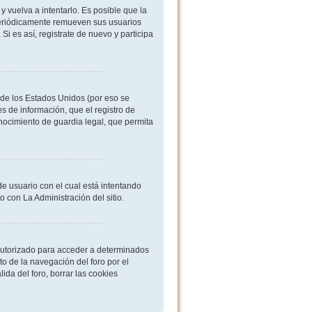
 vuelva a intentarlo. Es posible que la
periódicamente remueven sus usuarios
i es así, registrate de nuevo y participa
de los Estados Unidos (por eso se
es de información, que el registro de
onocimiento de guardia legal, que permita
de usuario con el cual está intentando
 con La Administración del sitio.
 autorizado para acceder a determinados
o de la navegación del foro por el
ida del foro, borrar las cookies