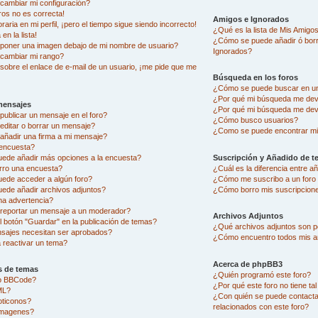
ambiar mi configuración?
ros no es correcta!
Amigos e Ignorados
aria en mi perfil, ¡pero el tiempo sigue siendo incorrecto!
¿Qué es la lista de Mis Amigo
en la lista!
¿Cómo se puede añadir ó borra
oner una imagen debajo de mi nombre de usuario?
Ignorados?
cambiar mi rango?
sobre el enlace de e-mail de un usuario, ¡me pide que me
Búsqueda en los foros
¿Cómo se puede buscar en un
¿Por qué mi búsqueda me dev
mensajes
¿Por qué mi búsqueda me dev
ublicar un mensaje en el foro?
¿Cómo busco usuarios?
ditar o borrar un mensaje?
¿Como se puede encontrar mi
ñadir una firma a mi mensaje?
encuesta?
uede añadir más opciones a la encuesta?
Suscripción y Añadido de t
rro una encuesta?
¿Cuál es la diferencia entre 
uede acceder a algún foro?
¿Cómo me suscribo a un foro 
ede añadir archivos adjuntos?
¿Cómo borro mis suscripcion
na advertencia?
eportar un mensaje a un moderador?
Archivos Adjuntos
l botón "Guardar" en la publicación de temas?
¿Qué archivos adjuntos son pe
sajes necesitan ser aprobados?
¿Cómo encuentro todos mis a
reactivar un tema?
Acerca de phpBB3
s de temas
¿Quién programó este foro?
go BBCode?
¿Por qué este foro no tiene ta
ML?
¿Con quién se puede contacta
oticonos?
relacionados con este foro?
imagenes?