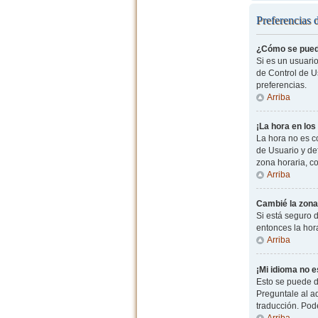
Preferencias 
¿Cómo se pued
Si es un usuario
de Control de Us
preferencias.
Arriba
¡La hora en los
La hora no es co
de Usuario y de
zona horaria, c
Arriba
Cambié la zona 
Si está seguro d
entonces la hor
Arriba
¡Mi idioma no es
Esto se puede d
Preguntale al ad
traducción. Pode
Arriba