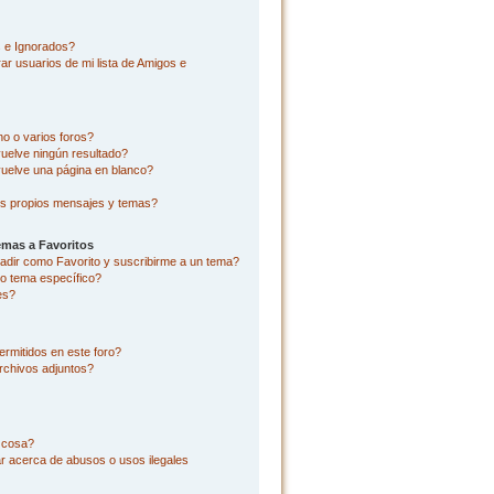
s e Ignorados?
r usuarios de mi lista de Amigos e
o o varios foros?
uelve ningún resultado?
uelve una página en blanco?
s propios mensajes y temas?
emas a Favoritos
añadir como Favorito y suscribirme a un tema?
o tema específico?
es?
rmitidos en este foro?
rchivos adjuntos?
l cosa?
r acerca de abusos o usos ilegales