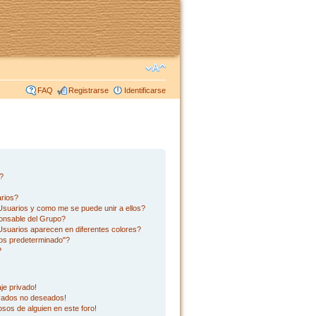
FAQ
Registrarse
Identificarse
s?
rios?
suarios y como me se puede unir a ellos?
onsable del Grupo?
suarios aparecen en diferentes colores?
os predeterminado"?
?
je privado!
ivados no deseados!
sos de alguien en este foro!