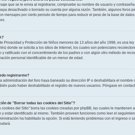
saje que se le envia al registrarse, compruebe su nombre de usuario y contraseña y
haya desactivado o borrado su cuenta por alguna razón. También, algunos foros 
n mensajes por cierto periodo de tiempo para reducir el peso de la base de datos. S
nes.
A?
e Privacidad y Protección de Niños menores de 13 años del año 1998, es una ley 
és) donde se solicita a los sitios de Internet, los cuales son potenciales recolector
to y ratificado con el concentimiento de los padres o con algún otro método de rec
rmación personal identificable de un menor de edad.
edo registrarme?
la administración del foro haya baneado su dirección IP o deshabilitara el nombre 
mbién pudo haber deshabilitado el registro de nuevos usuarios. Póngase en contacto
ción de "Borrar todas las cookies del Sitio"?
as cookies del Sitio" borra las cookies creadas por phpBB, las cuales le mantienen
o y estar identificado al mismo. También proveen funciones como leer el seguimient
ministración ha habilitado la opción. Si está teniendo problemas con el ingreso o sal
udará.