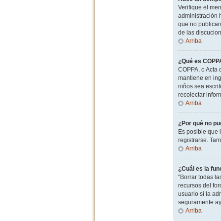
Verifique el men
administración 
que no publicaro
de las discucio
Arriba
¿Qué es COPP
COPPA, o Acta d
mantiene en ingl
niños sea escri
recolectar info
Arriba
¿Por qué no pu
Es posible que 
registrarse. Ta
Arriba
¿Cuál es la fun
"Borrar todas l
recursos del for
usuario si la ad
seguramente ay
Arriba