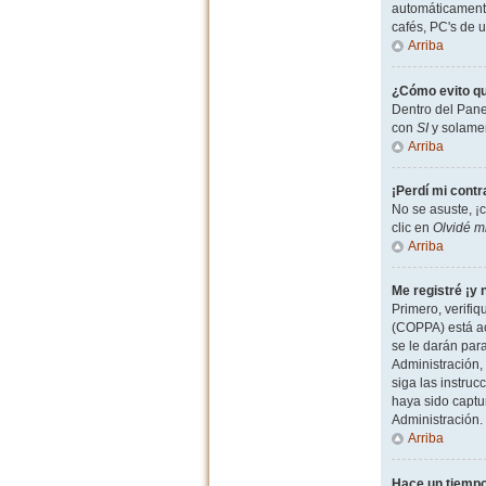
automáticamente
cafés, PC's de u
Arriba
¿Cómo evito qu
Dentro del Pane
con
SI
y solamen
Arriba
¡Perdí mi cont
No se asuste, ¡
clic en
Olvidé m
Arriba
Me registré ¡y 
Primero, verifiq
(COPPA) está ac
se le darán par
Administración, 
siga las instruc
haya sido captu
Administración.
Arriba
Hace un tiempo