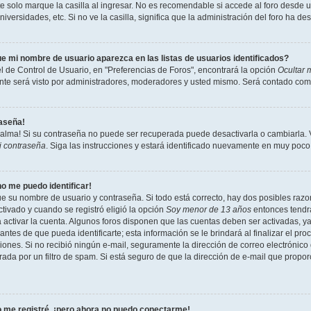
 solo marque la casilla al ingresar. No es recomendable si accede al foro desde un
niversidades, etc. Si no ve la casilla, significa que la administración del foro ha de
e mi nombre de usuario aparezca en las listas de usuarios identificados?
l de Control de Usuario, en "Preferencias de Foros", encontrará la opción
Ocultar 
te será visto por administradores, moderadores y usted mismo. Será contado como
raseña!
calma! Si su contraseña no puede ser recuperada puede desactivarla o cambiarla. Vi
i contraseña
. Siga las instrucciones y estará identificado nuevamente en muy poco
no me puedo identificar!
ue su nombre de usuario y contraseña. Si todo está correcto, hay dos posibles razon
tivado y cuando se registró eligió la opción
Soy menor de 13 años
entonces tendrá
a activar la cuenta. Algunos foros disponen que las cuentas deben ser activadas, y
antes de que pueda identificarte; esta información se le brindará al finalizar el proc
ciones. Si no recibió ningún e-mail, seguramente la dirección de correo electrónico
rada por un filtro de spam. Si está seguro de que la dirección de e-mail que propo
 me registré, ¡pero ahora no puedo conectarme!