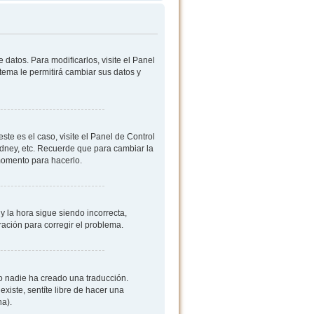
datos. Para modificarlos, visite el Panel
stema le permitirá cambiar sus datos y
ste es el caso, visite el Panel de Control
ydney, etc. Recuerde que para cambiar la
 momento para hacerlo.
y la hora sigue siendo incorrecta,
ación para corregir el problema.
 o nadie ha creado una traducción.
existe, sentíte libre de hacer una
na).