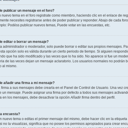
 publicar un mensaje en el foro?
n nuevo tema en el foro registrate como miembro, haciendo clic en el enlace de reg
ente necesites registrarse antes de poder publicar y reponder. Abajo de cada foro
mplo: Podéss publicar nuevos temas, Puede votar en las encuestas, etc.
 editar o borrar un mensaje?
 administrador o moderador, solo puede borrar o editar sus propios mensajes. Par
esta opción solo es válida durante un cierto periodo de tiempo. Si alguien respond
ndo que ha sido modificado y las veces que lo ha sido. No aparece si fue un modera
ia de las veces dejan un mensaje aclaratorio. Los usuarios normales no podrán 
o al mismo.
 añadir una firma a mi mensaje?
 firma a sus mensajes debe crearla en el Panel de Control de Usuario. Una vez cre
 un mensaje. Puede asignar una firma por defecto a todos sus mensajes activando la
la en los mensajes, debe desactivar la opción
Añadir firma
dentro del perfil.
a encuesta?
n nuevo tema o editas el primer mensaje del mismo, debe hacer clic en la etiqueta
si no la visualizas, significa que no posee los permisos apropiados para crear encu