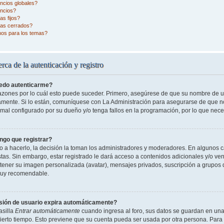
ncios globales?
ncios?
s fijos?
as cerrados?
nos para los temas?
rca de la autenticación y registro
edo autenticarme?
razones por lo cuál esto puede suceder. Primero, asegúrese de que su nombre de 
tamente. Si lo están, comuníquese con La Administración para asegurarse de que n
 mal configurado por su dueño y/o tenga fallos en la programación, por lo que nece
ngo que registrar?
o a hacerlo, la decisión la toman los administradores y moderadores. En algunos ca
tas. Sin embargo, estar registrado le dará acceso a contenidos adicionales y/o ve
o tener su imagen personalizada (avatar), mensajes privados, suscripción a grupos 
uy recomendable.
sión de usuario expira automáticamente?
asilla
Entrar automáticamente
cuando ingresa al foro, sus datos se guardan en una 
cierto tiempo. Esto previene que su cuenta pueda ser usada por otra persona. Para