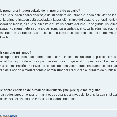
e poner una imagen debajo de mi nombre de usuario?
es que pueden aparecer debajo de su nombre de usuario cuando esté viendo los 
oro, la primera imagen está asociada a la posición (rank) del usuario, generalmente
ntidad de mensajes que publicaste o el status dentro del foro. La segunda, usual
vatar y generalmete es única o personal para cada usuario. Es la administración 
so pueden ser publicadas. En caso de que no este disponible la opción de avatar
tivada.
e cambiar mi rango?
les aparecen debajo del nombre de usuario, indican la cantidad de publicaciones r
o del foro, e.j. moderadores y administradores. En general, no puede cambiar su 
 la administración. Por favor, no abuses de mensajeear innecesariamente solo pa
leran esta acción y moderadores o administradores reducirán el número de publicac
c sobre el enlace de e-mail de un usuario, ¡me pide que me registre!
gistrados pueden enviar e-mail a otros usuarios a través del foro, si la administraci
 malicioso del sistema de e-mail por usuarios anónimos.
e mensajes