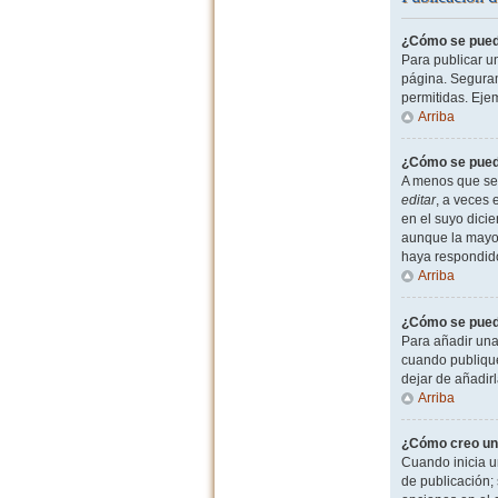
¿Cómo se puede
Para publicar u
página. Seguram
permitidas. Eje
Arriba
¿Cómo se puede
A menos que sea
editar
, a veces 
en el suyo dicie
aunque la mayor
haya respondid
Arriba
¿Cómo se puede
Para añadir una
cuando publique
dejar de añadir
Arriba
¿Cómo creo un
Cuando inicia u
de publicación; 