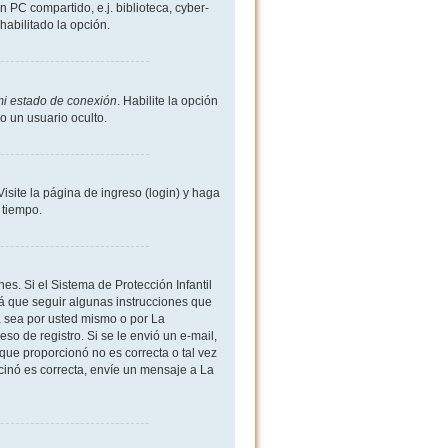
 PC compartido, e.j. biblioteca, cyber-
shabilitado la opción.
mi estado de conexión
. Habilite la opción
 un usuario oculto.
site la página de ingreso (login) y haga
 tiempo.
es. Si el Sistema de Protección Infantil
 que seguir algunas instrucciones que
a sea por usted mismo o por La
eso de registro. Si se le envió un e-mail,
 que proporcionó no es correcta o tal vez
rcinó es correcta, envíe un mensaje a La