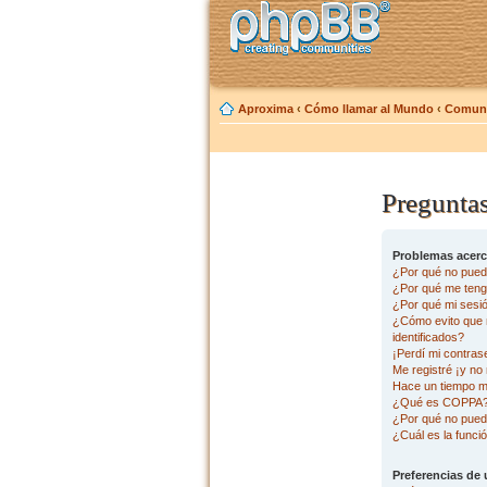
Aproxima
‹
Cómo llamar al Mundo
‹
Comuni
Preguntas
Problemas acerca
¿Por qué no pued
¿Por qué me tengo
¿Por qué mi sesi
¿Cómo evito que m
identificados?
¡Perdí mi contras
Me registré ¡y no 
Hace un tiempo m
¿Qué es COPPA
¿Por qué no pued
¿Cuál es la funció
Preferencias de 