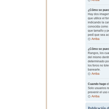
¿Cómo se pued
Hay dos imagen
que utilice el f
indicando la ca
conocida como a
que tamaño y pe
pedí que sea ac
Arriba
¿Cómo se pued
Rangos, los cua
del mismo dentr
determinado por
los foros no to
banearle.
Arriba
Cuando hago cli
Solo usuarios re
prevenir el uso
Arriba
Publicación d