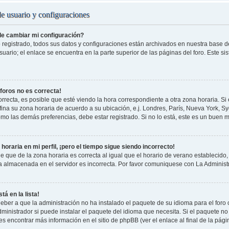
de usuario y configuraciones
e cambiar mi configuración?
 registrado, todos sus datos y configuraciones están archivados en nuestra base de 
uario; el enlace se encuentra en la parte superior de las páginas del foro. Este si
 foros no es correcta!
rrecta, es posible que esté viendo la hora correspondiente a otra zona horaria. Si e
fina su zona horaria de acuerdo a su ubicación, e.j. Londres, París, Nueva York, S
omo las demás preferencias, debe estar registrado. Si no lo está, este es un buen
horaria en mi perfil, ¡pero el tiempo sigue siendo incorrecto!
e que de la zona horaria es correcta al igual que el horario de verano establecido, 
a almacenada en el servidor es incorrecta. Por favor comuniquese con La Administr
tá en la lista!
eber a que la administración no ha instalado el paquete de su idioma para el foro
ministrador si puede instalar el paquete del idioma que necesita. Si el paquete no 
s encontrar más información en el sitio de phpBB (ver el enlace al final de la pági