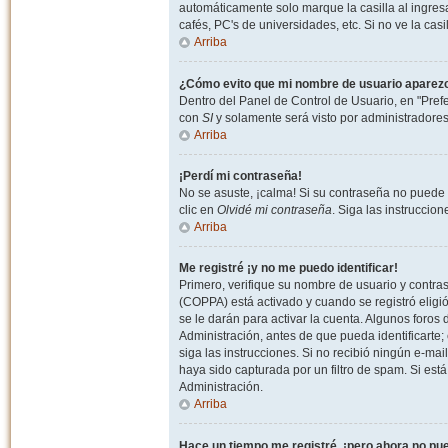
automáticamente solo marque la casilla al ingresa
cafés, PC's de universidades, etc. Si no ve la casi
Arriba
¿Cómo evito que mi nombre de usuario aparezca 
Dentro del Panel de Control de Usuario, en "Pref
con
SI
y solamente será visto por administradore
Arriba
¡Perdí mi contraseña!
No se asuste, ¡calma! Si su contraseña no puede 
clic en
Olvidé mi contraseña
. Siga las instruccio
Arriba
Me registré ¡y no me puedo identificar!
Primero, verifique su nombre de usuario y contrase
(COPPA) está activado y cuando se registró eligi
se le darán para activar la cuenta. Algunos foro
Administración, antes de que pueda identificarte; e
siga las instrucciones. Si no recibió ningún e-mai
haya sido capturada por un filtro de spam. Si est
Administración.
Arriba
Hace un tiempo me registré, ¡pero ahora no p