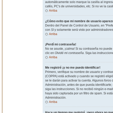
automáticamente solo marque la casilla al ingresa
cafés, PC's de universidades, etc. Si no ve la casi
Arriba
¿Cómo evito que mi nombre de usuario aparezca 
Dentro del Panel de Control de Usuario, en "Pref
con
SI
y solamente será visto por administradore
Arriba
¡Perdí mi contraseña!
No se asuste, ¡calma! Si su contraseña no puede 
clic en
Olvidé mi contraseña
. Siga las instruccio
Arriba
Me registré ¡y no me puedo identificar!
Primero, verifique su nombre de usuario y contrase
(COPPA) está activado y cuando se registró eligi
se le darán para activar la cuenta. Algunos foro
Administración, antes de que pueda identificarte; e
siga las instrucciones. Si no recibió ningún e-mai
haya sido capturada por un filtro de spam. Si est
Administración.
Arriba
Hace un tiempo me registré, ¡pero ahora no p