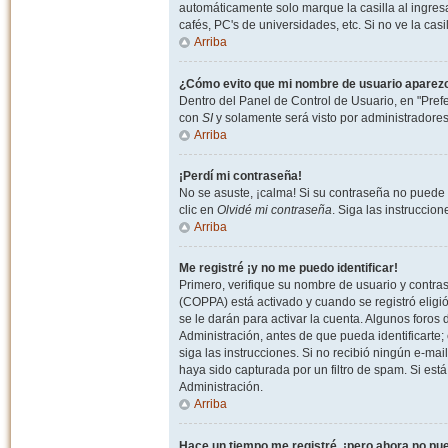
automáticamente solo marque la casilla al ingresa
cafés, PC's de universidades, etc. Si no ve la casi
Arriba
¿Cómo evito que mi nombre de usuario aparezca 
Dentro del Panel de Control de Usuario, en "Pref
con
SI
y solamente será visto por administradore
Arriba
¡Perdí mi contraseña!
No se asuste, ¡calma! Si su contraseña no puede 
clic en
Olvidé mi contraseña
. Siga las instruccio
Arriba
Me registré ¡y no me puedo identificar!
Primero, verifique su nombre de usuario y contrase
(COPPA) está activado y cuando se registró eligi
se le darán para activar la cuenta. Algunos foro
Administración, antes de que pueda identificarte; e
siga las instrucciones. Si no recibió ningún e-mai
haya sido capturada por un filtro de spam. Si est
Administración.
Arriba
Hace un tiempo me registré, ¡pero ahora no p