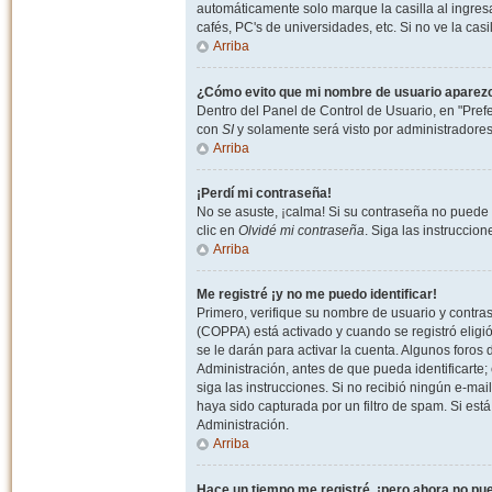
automáticamente solo marque la casilla al ingresa
cafés, PC's de universidades, etc. Si no ve la casi
Arriba
¿Cómo evito que mi nombre de usuario aparezca 
Dentro del Panel de Control de Usuario, en "Pref
con
SI
y solamente será visto por administradore
Arriba
¡Perdí mi contraseña!
No se asuste, ¡calma! Si su contraseña no puede 
clic en
Olvidé mi contraseña
. Siga las instruccio
Arriba
Me registré ¡y no me puedo identificar!
Primero, verifique su nombre de usuario y contrase
(COPPA) está activado y cuando se registró eligi
se le darán para activar la cuenta. Algunos foro
Administración, antes de que pueda identificarte; e
siga las instrucciones. Si no recibió ningún e-mai
haya sido capturada por un filtro de spam. Si est
Administración.
Arriba
Hace un tiempo me registré, ¡pero ahora no p