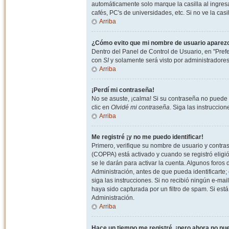
automáticamente solo marque la casilla al ingresa
cafés, PC's de universidades, etc. Si no ve la casi
Arriba
¿Cómo evito que mi nombre de usuario aparezca 
Dentro del Panel de Control de Usuario, en "Pref
con
SI
y solamente será visto por administradore
Arriba
¡Perdí mi contraseña!
No se asuste, ¡calma! Si su contraseña no puede 
clic en
Olvidé mi contraseña
. Siga las instruccio
Arriba
Me registré ¡y no me puedo identificar!
Primero, verifique su nombre de usuario y contrase
(COPPA) está activado y cuando se registró eligi
se le darán para activar la cuenta. Algunos foro
Administración, antes de que pueda identificarte; e
siga las instrucciones. Si no recibió ningún e-mai
haya sido capturada por un filtro de spam. Si est
Administración.
Arriba
Hace un tiempo me registré, ¡pero ahora no p