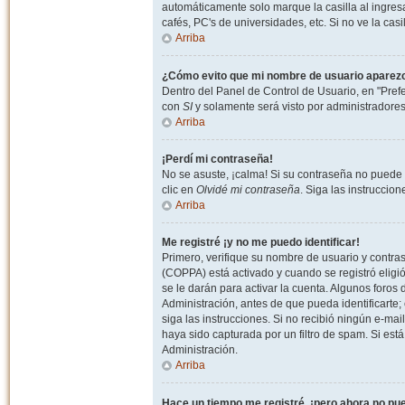
automáticamente solo marque la casilla al ingresa
cafés, PC's de universidades, etc. Si no ve la casi
Arriba
¿Cómo evito que mi nombre de usuario aparezca 
Dentro del Panel de Control de Usuario, en "Pref
con
SI
y solamente será visto por administradore
Arriba
¡Perdí mi contraseña!
No se asuste, ¡calma! Si su contraseña no puede 
clic en
Olvidé mi contraseña
. Siga las instruccio
Arriba
Me registré ¡y no me puedo identificar!
Primero, verifique su nombre de usuario y contrase
(COPPA) está activado y cuando se registró eligi
se le darán para activar la cuenta. Algunos foro
Administración, antes de que pueda identificarte; e
siga las instrucciones. Si no recibió ningún e-mai
haya sido capturada por un filtro de spam. Si est
Administración.
Arriba
Hace un tiempo me registré, ¡pero ahora no p