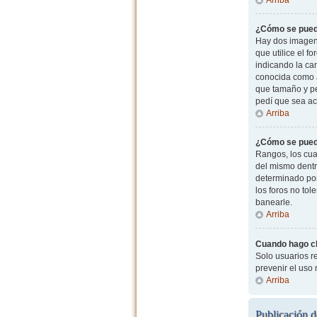
¿Cómo se pued
Hay dos imagen
que utilice el f
indicando la ca
conocida como a
que tamaño y pe
pedí que sea ac
Arriba
¿Cómo se pued
Rangos, los cua
del mismo dentr
determinado por
los foros no to
banearle.
Arriba
Cuando hago cli
Solo usuarios re
prevenir el uso
Arriba
Publicación d