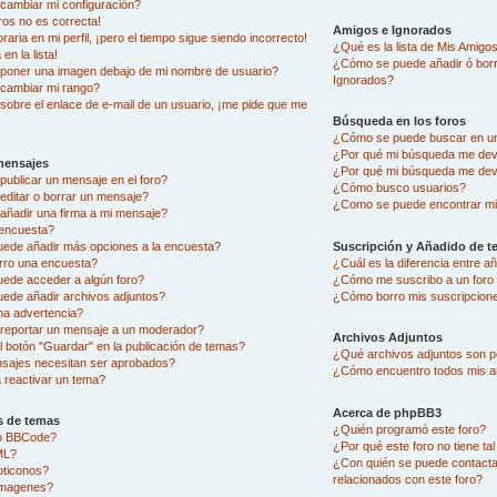
ambiar mi configuración?
ros no es correcta!
Amigos e Ignorados
aria en mi perfil, ¡pero el tiempo sigue siendo incorrecto!
¿Qué es la lista de Mis Amigo
en la lista!
¿Cómo se puede añadir ó borra
oner una imagen debajo de mi nombre de usuario?
Ignorados?
cambiar mi rango?
sobre el enlace de e-mail de un usuario, ¡me pide que me
Búsqueda en los foros
¿Cómo se puede buscar en un
¿Por qué mi búsqueda me dev
mensajes
¿Por qué mi búsqueda me dev
ublicar un mensaje en el foro?
¿Cómo busco usuarios?
ditar o borrar un mensaje?
¿Como se puede encontrar mi
ñadir una firma a mi mensaje?
encuesta?
uede añadir más opciones a la encuesta?
Suscripción y Añadido de t
rro una encuesta?
¿Cuál es la diferencia entre 
uede acceder a algún foro?
¿Cómo me suscribo a un foro 
ede añadir archivos adjuntos?
¿Cómo borro mis suscripcion
na advertencia?
eportar un mensaje a un moderador?
Archivos Adjuntos
l botón "Guardar" en la publicación de temas?
¿Qué archivos adjuntos son pe
sajes necesitan ser aprobados?
¿Cómo encuentro todos mis a
reactivar un tema?
Acerca de phpBB3
s de temas
¿Quién programó este foro?
go BBCode?
¿Por qué este foro no tiene ta
ML?
¿Con quién se puede contacta
oticonos?
relacionados con este foro?
imagenes?