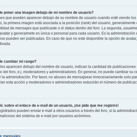
e poner una imagen debajo de mi nombre de usuario?
es que pueden aparecer debajo de su nombre de usuario cuando esté viendo los 
oro, la primera imagen está asociada a la posición (rank) del usuario, generalmente
ntidad de mensajes que publicaste o el status dentro del foro. La segunda, usual
vatar y generalmete es única o personal para cada usuario. Es la administración 
so pueden ser publicadas. En caso de que no este disponible la opción de avatar
tivada.
e cambiar mi rango?
les aparecen debajo del nombre de usuario, indican la cantidad de publicaciones r
o del foro, e.j. moderadores y administradores. En general, no puede cambiar su 
 la administración. Por favor, no abuses de mensajeear innecesariamente solo pa
leran esta acción y moderadores o administradores reducirán el número de publicac
c sobre el enlace de e-mail de un usuario, ¡me pide que me registre!
gistrados pueden enviar e-mail a otros usuarios a través del foro, si la administraci
 malicioso del sistema de e-mail por usuarios anónimos.
e mensajes