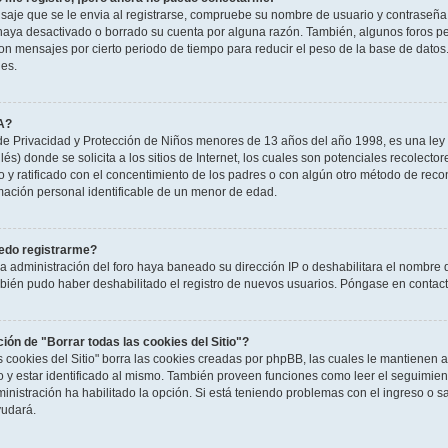
saje que se le envia al registrarse, compruebe su nombre de usuario y contraseña y
haya desactivado o borrado su cuenta por alguna razón. También, algunos foros 
n mensajes por cierto periodo de tiempo para reducir el peso de la base de datos. S
nes.
A?
e Privacidad y Protección de Niños menores de 13 años del año 1998, es una ley 
és) donde se solicita a los sitios de Internet, los cuales son potenciales recolector
to y ratificado con el concentimiento de los padres o con algún otro método de rec
rmación personal identificable de un menor de edad.
edo registrarme?
la administración del foro haya baneado su dirección IP o deshabilitara el nombre 
mbién pudo haber deshabilitado el registro de nuevos usuarios. Póngase en contacto
ción de "Borrar todas las cookies del Sitio"?
as cookies del Sitio" borra las cookies creadas por phpBB, las cuales le mantienen
o y estar identificado al mismo. También proveen funciones como leer el seguimient
ministración ha habilitado la opción. Si está teniendo problemas con el ingreso o sal
udará.