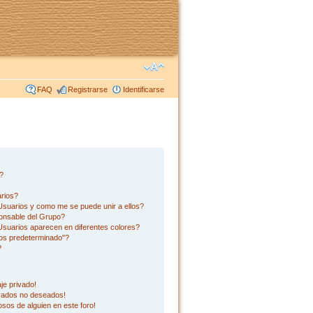
FAQ
Registrarse
Identificarse
s?
rios?
suarios y como me se puede unir a ellos?
onsable del Grupo?
suarios aparecen en diferentes colores?
os predeterminado"?
?
je privado!
ivados no deseados!
sos de alguien en este foro!