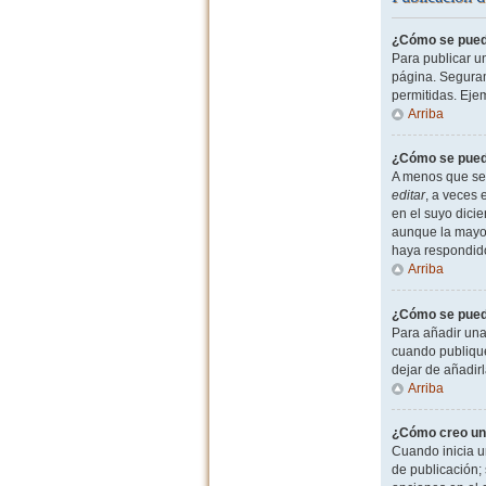
¿Cómo se puede
Para publicar u
página. Seguram
permitidas. Eje
Arriba
¿Cómo se puede
A menos que sea
editar
, a veces 
en el suyo dicie
aunque la mayor
haya respondid
Arriba
¿Cómo se puede
Para añadir una
cuando publique
dejar de añadir
Arriba
¿Cómo creo un
Cuando inicia u
de publicación; 