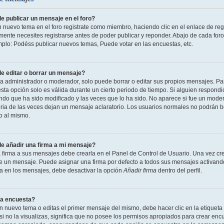
 publicar un mensaje en el foro?
n nuevo tema en el foro registrate como miembro, haciendo clic en el enlace de reg
ente necesites registrarse antes de poder publicar y reponder. Abajo de cada foro
mplo: Podéss publicar nuevos temas, Puede votar en las encuestas, etc.
 editar o borrar un mensaje?
 administrador o moderador, solo puede borrar o editar sus propios mensajes. Par
esta opción solo es válida durante un cierto periodo de tiempo. Si alguien respond
ndo que ha sido modificado y las veces que lo ha sido. No aparece si fue un modera
ia de las veces dejan un mensaje aclaratorio. Los usuarios normales no podrán 
o al mismo.
 añadir una firma a mi mensaje?
 firma a sus mensajes debe crearla en el Panel de Control de Usuario. Una vez cre
 un mensaje. Puede asignar una firma por defecto a todos sus mensajes activando la
la en los mensajes, debe desactivar la opción
Añadir firma
dentro del perfil.
a encuesta?
n nuevo tema o editas el primer mensaje del mismo, debe hacer clic en la etiqueta
si no la visualizas, significa que no posee los permisos apropiados para crear encu