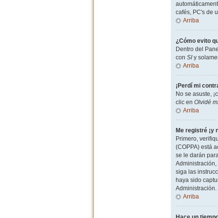
automáticamente
cafés, PC's de u
Arriba
¿Cómo evito qu
Dentro del Pane
con
SI
y solamen
Arriba
¡Perdí mi cont
No se asuste, ¡
clic en
Olvidé m
Arriba
Me registré ¡y 
Primero, verifiq
(COPPA) está ac
se le darán par
Administración, 
siga las instruc
haya sido captu
Administración.
Arriba
Hace un tiempo