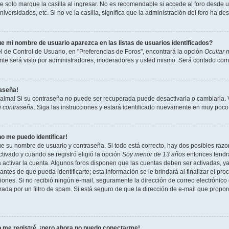
 solo marque la casilla al ingresar. No es recomendable si accede al foro desde un
niversidades, etc. Si no ve la casilla, significa que la administración del foro ha de
e mi nombre de usuario aparezca en las listas de usuarios identificados?
l de Control de Usuario, en "Preferencias de Foros", encontrará la opción
Ocultar 
te será visto por administradores, moderadores y usted mismo. Será contado como
raseña!
calma! Si su contraseña no puede ser recuperada puede desactivarla o cambiarla. Vi
i contraseña
. Siga las instrucciones y estará identificado nuevamente en muy poco
no me puedo identificar!
ue su nombre de usuario y contraseña. Si todo está correcto, hay dos posibles razon
tivado y cuando se registró eligió la opción
Soy menor de 13 años
entonces tendrá
a activar la cuenta. Algunos foros disponen que las cuentas deben ser activadas, y
antes de que pueda identificarte; esta información se le brindará al finalizar el proc
ciones. Si no recibió ningún e-mail, seguramente la dirección de correo electrónico
rada por un filtro de spam. Si está seguro de que la dirección de e-mail que propo
 me registré, ¡pero ahora no puedo conectarme!