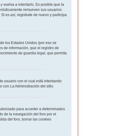
 vuelva a intentarlo. Es posible que la
periódicamente remueven sus usuarios
i es así, registrate de nuevo y participa
de los Estados Unidos (por eso se
es de información, que el registro de
onocimiento de guardia legal, que permita
de usuario con el cual está intentando
 con La Administración del sitio.
 autorizado para acceder a determinados
o de la navegación del foro por el
ida del foro, borrar las cookies