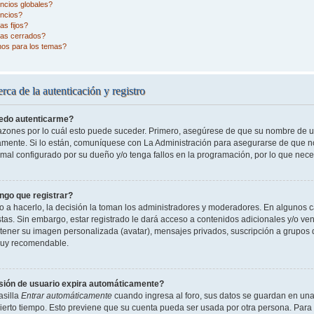
ncios globales?
ncios?
s fijos?
as cerrados?
nos para los temas?
rca de la autenticación y registro
edo autenticarme?
razones por lo cuál esto puede suceder. Primero, asegúrese de que su nombre de 
tamente. Si lo están, comuníquese con La Administración para asegurarse de que n
 mal configurado por su dueño y/o tenga fallos en la programación, por lo que nece
ngo que registrar?
o a hacerlo, la decisión la toman los administradores y moderadores. En algunos ca
tas. Sin embargo, estar registrado le dará acceso a contenidos adicionales y/o ve
o tener su imagen personalizada (avatar), mensajes privados, suscripción a grupos 
uy recomendable.
sión de usuario expira automáticamente?
asilla
Entrar automáticamente
cuando ingresa al foro, sus datos se guardan en una 
cierto tiempo. Esto previene que su cuenta pueda ser usada por otra persona. Para