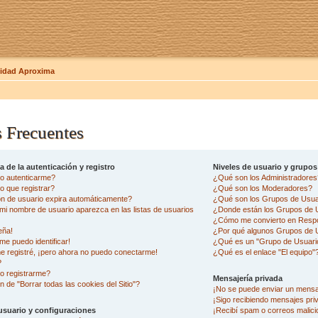
dad Aproxima
 Frecuentes
 de la autenticación y registro
Niveles de usuario y grupos
o autenticarme?
¿Qué son los Administradore
 que registrar?
¿Qué son los Moderadores?
ón de usuario expira automáticamente?
¿Qué son los Grupos de Usua
i nombre de usuario aparezca en las listas de usuarios
¿Donde están los Grupos de U
¿Cómo me convierto en Resp
eña!
¿Por qué algunos Grupos de U
me puedo identificar!
¿Qué es un "Grupo de Usuari
e registré, ¡pero ahora no puedo conectarme!
¿Qué es el enlace "El equipo"
?
o registrarme?
Mensajería privada
n de "Borrar todas las cookies del Sitio"?
¡No se puede enviar un mensa
¡Sigo recibiendo mensajes pr
usuario y configuraciones
¡Recibí spam o correos malicio