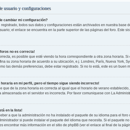
de usuario y configuraciones
e cambiar mi configuración?
 registrado, todos sus datos y configuraciones están archivados en nuestra base de 
uario; el enlace se encuentra en la parte superior de las páginas del foro. Este si
 foros no es correcta!
rrecta, es posible que esté viendo la hora correspondiente a otra zona horaria. Si e
fina su zona horaria de acuerdo a su ubicación, e.j. Londres, París, Nueva York, S
omo las demás preferencias, debe estar registrado. Si no lo está, este es un buen
horaria en mi perfil, ¡pero el tiempo sigue siendo incorrecto!
e que de la zona horaria es correcta al igual que el horario de verano establecido, 
a almacenada en el servidor es incorrecta. Por favor comuniquese con La Administr
tá en la lista!
eber a que la administración no ha instalado el paquete de su idioma para el foro
ministrador si puede instalar el paquete del idioma que necesita. Si el paquete no 
s encontrar más información en el sitio de phpBB (ver el enlace al final de la pági