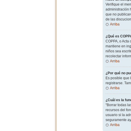
Verifique el men
administración 
que no publicaro
de las discucio
Arriba
¿Qué es COPP
COPPA, o Acta d
mantiene en ingl
niños sea escri
recolectar info
Arriba
¿Por qué no pu
Es posible que 
registrarse. Ta
Arriba
¿Cuál es la fun
"Borrar todas l
recursos del for
usuario si la ad
seguramente ay
Arriba