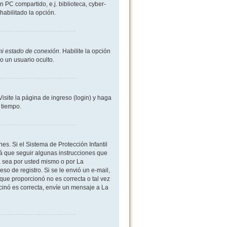
 PC compartido, e.j. biblioteca, cyber-
shabilitado la opción.
mi estado de conexión
. Habilite la opción
 un usuario oculto.
site la página de ingreso (login) y haga
 tiempo.
es. Si el Sistema de Protección Infantil
 que seguir algunas instrucciones que
a sea por usted mismo o por La
eso de registro. Si se le envió un e-mail,
 que proporcionó no es correcta o tal vez
rcinó es correcta, envíe un mensaje a La