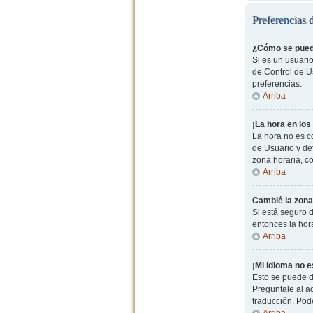
Preferencias 
¿Cómo se pued
Si es un usuario
de Control de Us
preferencias.
Arriba
¡La hora en los
La hora no es co
de Usuario y de
zona horaria, c
Arriba
Cambié la zona 
Si está seguro d
entonces la hor
Arriba
¡Mi idioma no es
Esto se puede d
Preguntale al ad
traducción. Pode
Arriba