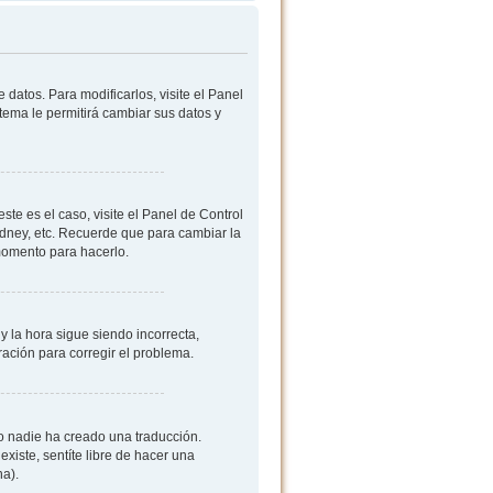
datos. Para modificarlos, visite el Panel
stema le permitirá cambiar sus datos y
ste es el caso, visite el Panel de Control
ydney, etc. Recuerde que para cambiar la
 momento para hacerlo.
y la hora sigue siendo incorrecta,
ación para corregir el problema.
 o nadie ha creado una traducción.
existe, sentíte libre de hacer una
na).