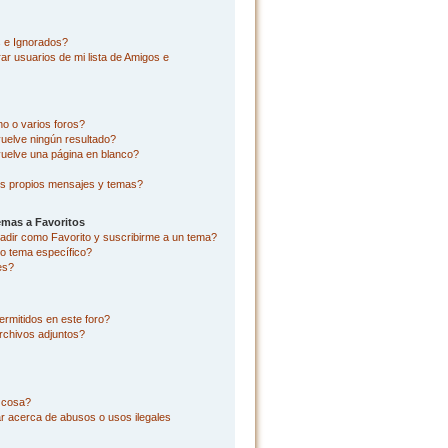
s e Ignorados?
r usuarios de mi lista de Amigos e
o o varios foros?
uelve ningún resultado?
uelve una página en blanco?
s propios mensajes y temas?
emas a Favoritos
añadir como Favorito y suscribirme a un tema?
o tema específico?
es?
rmitidos en este foro?
rchivos adjuntos?
l cosa?
r acerca de abusos o usos ilegales