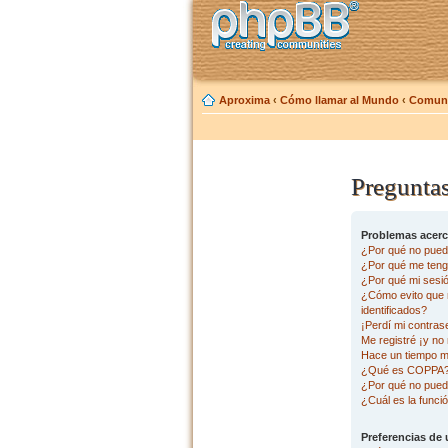
Aproxima
‹
Cómo llamar al Mundo
‹
Comuni
Preguntas
Problemas acerca
¿Por qué no pued
¿Por qué me tengo
¿Por qué mi sesi
¿Cómo evito que m
identificados?
¡Perdí mi contras
Me registré ¡y no 
Hace un tiempo m
¿Qué es COPPA
¿Por qué no pued
¿Cuál es la funció
Preferencias de 