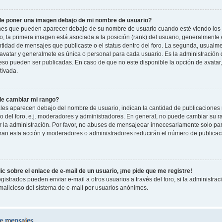
e poner una imagen debajo de mi nombre de usuario?
es que pueden aparecer debajo de su nombre de usuario cuando esté viendo los 
oro, la primera imagen está asociada a la posición (rank) del usuario, generalmente
ntidad de mensajes que publicaste o el status dentro del foro. La segunda, usual
vatar y generalmete es única o personal para cada usuario. Es la administración 
so pueden ser publicadas. En caso de que no este disponible la opción de avatar
tivada.
e cambiar mi rango?
les aparecen debajo del nombre de usuario, indican la cantidad de publicaciones r
o del foro, e.j. moderadores y administradores. En general, no puede cambiar su 
 la administración. Por favor, no abuses de mensajeear innecesariamente solo pa
leran esta acción y moderadores o administradores reducirán el número de publicac
c sobre el enlace de e-mail de un usuario, ¡me pide que me registre!
gistrados pueden enviar e-mail a otros usuarios a través del foro, si la administraci
 malicioso del sistema de e-mail por usuarios anónimos.
e mensajes