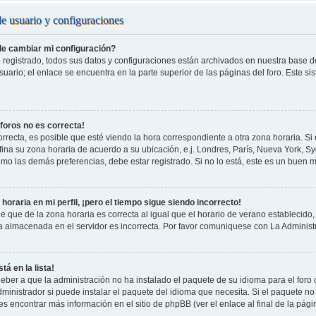
de usuario y configuraciones
e cambiar mi configuración?
 registrado, todos sus datos y configuraciones están archivados en nuestra base de 
uario; el enlace se encuentra en la parte superior de las páginas del foro. Este si
 foros no es correcta!
rrecta, es posible que esté viendo la hora correspondiente a otra zona horaria. Si e
fina su zona horaria de acuerdo a su ubicación, e.j. Londres, París, Nueva York, S
omo las demás preferencias, debe estar registrado. Si no lo está, este es un buen
horaria en mi perfil, ¡pero el tiempo sigue siendo incorrecto!
e que de la zona horaria es correcta al igual que el horario de verano establecido, 
a almacenada en el servidor es incorrecta. Por favor comuniquese con La Administr
tá en la lista!
eber a que la administración no ha instalado el paquete de su idioma para el foro
ministrador si puede instalar el paquete del idioma que necesita. Si el paquete no 
s encontrar más información en el sitio de phpBB (ver el enlace al final de la pági