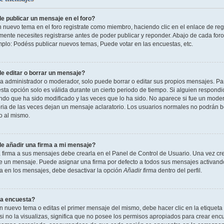
 publicar un mensaje en el foro?
n nuevo tema en el foro registrate como miembro, haciendo clic en el enlace de reg
ente necesites registrarse antes de poder publicar y reponder. Abajo de cada foro
mplo: Podéss publicar nuevos temas, Puede votar en las encuestas, etc.
 editar o borrar un mensaje?
 administrador o moderador, solo puede borrar o editar sus propios mensajes. Par
esta opción solo es válida durante un cierto periodo de tiempo. Si alguien respond
ndo que ha sido modificado y las veces que lo ha sido. No aparece si fue un modera
ia de las veces dejan un mensaje aclaratorio. Los usuarios normales no podrán 
o al mismo.
 añadir una firma a mi mensaje?
 firma a sus mensajes debe crearla en el Panel de Control de Usuario. Una vez cre
 un mensaje. Puede asignar una firma por defecto a todos sus mensajes activando la
la en los mensajes, debe desactivar la opción
Añadir firma
dentro del perfil.
a encuesta?
n nuevo tema o editas el primer mensaje del mismo, debe hacer clic en la etiqueta
si no la visualizas, significa que no posee los permisos apropiados para crear encu