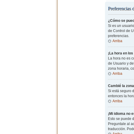
Preferencias 
¿Cómo se pued
Si es un usuario
de Control de Us
preferencias.
Arriba
¡La hora en los
La hora no es co
de Usuario y de
zona horaria, c
Arriba
Cambié la zona 
Si está seguro d
entonces la hor
Arriba
¡Mi idioma no es
Esto se puede d
Preguntale al ad
traducción. Pode
Arriba