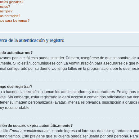
ncios globales?
ncios?
s fijos?
as cerrados?
nos para los temas?
rca de la autenticación y registro
edo autenticarme?
razones por lo cuál esto puede suceder. Primero, asegúrese de que su nombre de 
tamente. Si lo están, comuníquese con La Administración para asegurarse de que n
 mal configurado por su dueño y/o tenga fallos en la programación, por lo que nece
ngo que registrar?
o a hacerlo, la decisión la toman los administradores y moderadores. En algunos ca
tas. Sin embargo, estar registrado le dará acceso a contenidos adicionales y/o ve
o tener su imagen personalizada (avatar), mensajes privados, suscripción a grupos 
uy recomendable.
sión de usuario expira automáticamente?
asilla
Entrar automáticamente
cuando ingresa al foro, sus datos se guardan en una 
cierto tiempo. Esto previene que su cuenta pueda ser usada por otra persona. Para