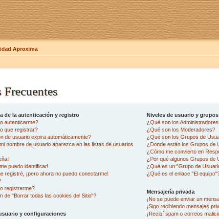
dad Aproxima
 Frecuentes
 de la autenticación y registro
Niveles de usuario y grupos
o autenticarme?
¿Qué son los Administradore
 que registrar?
¿Qué son los Moderadores?
ón de usuario expira automáticamente?
¿Qué son los Grupos de Usua
i nombre de usuario aparezca en las listas de usuarios
¿Donde están los Grupos de U
¿Cómo me convierto en Resp
eña!
¿Por qué algunos Grupos de U
me puedo identificar!
¿Qué es un "Grupo de Usuari
e registré, ¡pero ahora no puedo conectarme!
¿Qué es el enlace "El equipo"
?
o registrarme?
Mensajería privada
n de "Borrar todas las cookies del Sitio"?
¡No se puede enviar un mensa
¡Sigo recibiendo mensajes pr
usuario y configuraciones
¡Recibí spam o correos malicio