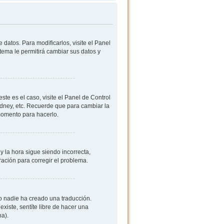
datos. Para modificarlos, visite el Panel
stema le permitirá cambiar sus datos y
ste es el caso, visite el Panel de Control
ydney, etc. Recuerde que para cambiar la
 momento para hacerlo.
y la hora sigue siendo incorrecta,
ación para corregir el problema.
 o nadie ha creado una traducción.
existe, sentíte libre de hacer una
na).