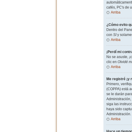
automáticamente
cafés, PC's de u
Arriba
¿Cómo evito qu
Dentro del Pane
con
SI
y solamen
Arriba
¡Perdí mi cont
No se asuste, ¡
clic en
Olvidé m
Arriba
Me registré ¡y 
Primero, verifiq
(COPPA) está ac
se le darán par
Administración, 
siga las instruc
haya sido captu
Administración.
Arriba
Hace un tiempo