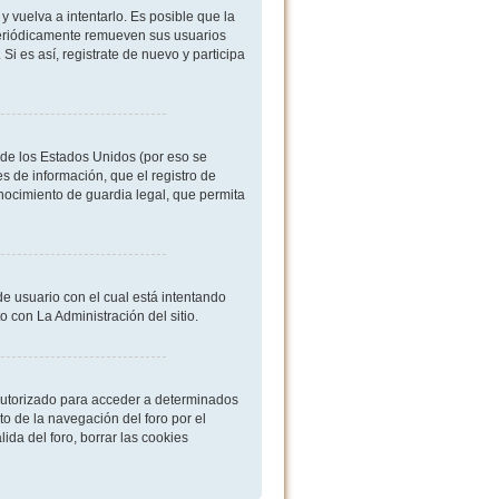
 vuelva a intentarlo. Es posible que la
periódicamente remueven sus usuarios
i es así, registrate de nuevo y participa
de los Estados Unidos (por eso se
es de información, que el registro de
onocimiento de guardia legal, que permita
de usuario con el cual está intentando
 con La Administración del sitio.
 autorizado para acceder a determinados
o de la navegación del foro por el
ida del foro, borrar las cookies