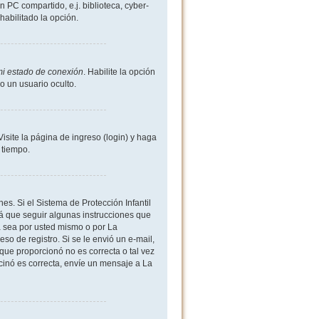
 PC compartido, e.j. biblioteca, cyber-
shabilitado la opción.
mi estado de conexión
. Habilite la opción
 un usuario oculto.
site la página de ingreso (login) y haga
 tiempo.
es. Si el Sistema de Protección Infantil
 que seguir algunas instrucciones que
a sea por usted mismo o por La
eso de registro. Si se le envió un e-mail,
 que proporcionó no es correcta o tal vez
rcinó es correcta, envíe un mensaje a La