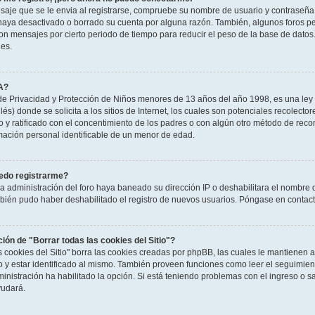
saje que se le envia al registrarse, compruebe su nombre de usuario y contraseña y
haya desactivado o borrado su cuenta por alguna razón. También, algunos foros 
n mensajes por cierto periodo de tiempo para reducir el peso de la base de datos. S
nes.
A?
e Privacidad y Protección de Niños menores de 13 años del año 1998, es una ley 
és) donde se solicita a los sitios de Internet, los cuales son potenciales recolector
to y ratificado con el concentimiento de los padres o con algún otro método de rec
rmación personal identificable de un menor de edad.
edo registrarme?
la administración del foro haya baneado su dirección IP o deshabilitara el nombre 
mbién pudo haber deshabilitado el registro de nuevos usuarios. Póngase en contacto
ción de "Borrar todas las cookies del Sitio"?
as cookies del Sitio" borra las cookies creadas por phpBB, las cuales le mantienen
o y estar identificado al mismo. También proveen funciones como leer el seguimient
ministración ha habilitado la opción. Si está teniendo problemas con el ingreso o sal
udará.