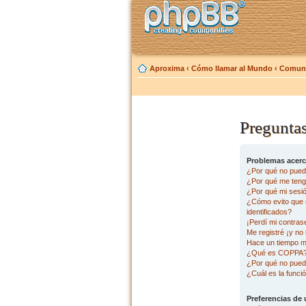
Aproxima
‹
Cómo llamar al Mundo
‹
Comuni
Preguntas
Problemas acerca
¿Por qué no pued
¿Por qué me tengo
¿Por qué mi sesi
¿Cómo evito que m
identificados?
¡Perdí mi contras
Me registré ¡y no 
Hace un tiempo m
¿Qué es COPPA
¿Por qué no pued
¿Cuál es la funció
Preferencias de 