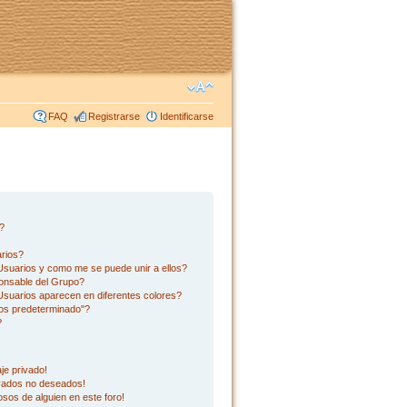
FAQ
Registrarse
Identificarse
s?
rios?
suarios y como me se puede unir a ellos?
onsable del Grupo?
suarios aparecen en diferentes colores?
os predeterminado"?
?
je privado!
ivados no deseados!
sos de alguien en este foro!