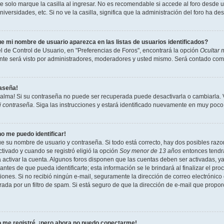
 solo marque la casilla al ingresar. No es recomendable si accede al foro desde un
niversidades, etc. Si no ve la casilla, significa que la administración del foro ha de
e mi nombre de usuario aparezca en las listas de usuarios identificados?
l de Control de Usuario, en "Preferencias de Foros", encontrará la opción
Ocultar 
te será visto por administradores, moderadores y usted mismo. Será contado como
raseña!
calma! Si su contraseña no puede ser recuperada puede desactivarla o cambiarla. Vi
i contraseña
. Siga las instrucciones y estará identificado nuevamente en muy poco
no me puedo identificar!
ue su nombre de usuario y contraseña. Si todo está correcto, hay dos posibles razon
tivado y cuando se registró eligió la opción
Soy menor de 13 años
entonces tendrá
a activar la cuenta. Algunos foros disponen que las cuentas deben ser activadas, y
antes de que pueda identificarte; esta información se le brindará al finalizar el proc
ciones. Si no recibió ningún e-mail, seguramente la dirección de correo electrónico
rada por un filtro de spam. Si está seguro de que la dirección de e-mail que propo
 me registré, ¡pero ahora no puedo conectarme!