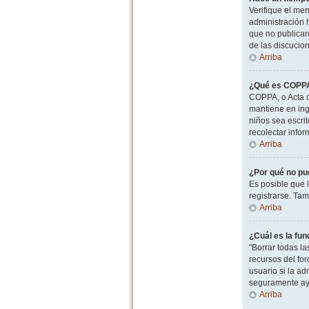
Verifique el men
administración 
que no publicaro
de las discucio
Arriba
¿Qué es COPP
COPPA, o Acta d
mantiene en ingl
niños sea escri
recolectar info
Arriba
¿Por qué no pu
Es posible que 
registrarse. Ta
Arriba
¿Cuál es la fun
"Borrar todas l
recursos del for
usuario si la ad
seguramente ay
Arriba