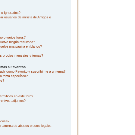
s e Ignorados?
r usuarios de mi lista de Amigos e
o o varios foros?
uelve ningún resultado?
uelve una página en blanco?
s propios mensajes y temas?
emas a Favoritos
añadir como Favorito y suscribirme a un tema?
o tema específico?
es?
rmitidos en este foro?
rchivos adjuntos?
l cosa?
r acerca de abusos o usos ilegales