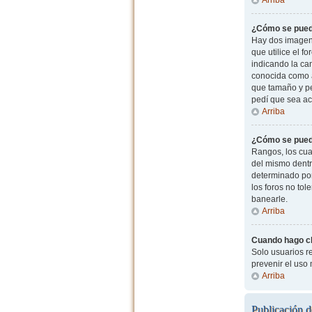
¿Cómo se pued
Hay dos imagen
que utilice el f
indicando la ca
conocida como a
que tamaño y pe
pedí que sea ac
Arriba
¿Cómo se pued
Rangos, los cua
del mismo dentr
determinado por
los foros no to
banearle.
Arriba
Cuando hago cli
Solo usuarios re
prevenir el uso
Arriba
Publicación d