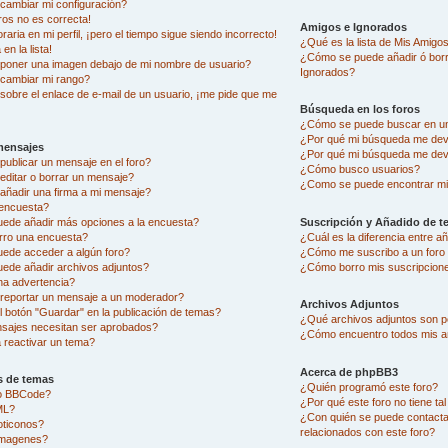
ambiar mi configuración?
ros no es correcta!
Amigos e Ignorados
aria en mi perfil, ¡pero el tiempo sigue siendo incorrecto!
¿Qué es la lista de Mis Amigo
en la lista!
¿Cómo se puede añadir ó borra
oner una imagen debajo de mi nombre de usuario?
Ignorados?
cambiar mi rango?
sobre el enlace de e-mail de un usuario, ¡me pide que me
Búsqueda en los foros
¿Cómo se puede buscar en un
¿Por qué mi búsqueda me dev
mensajes
¿Por qué mi búsqueda me dev
ublicar un mensaje en el foro?
¿Cómo busco usuarios?
ditar o borrar un mensaje?
¿Como se puede encontrar mi
ñadir una firma a mi mensaje?
encuesta?
uede añadir más opciones a la encuesta?
Suscripción y Añadido de t
rro una encuesta?
¿Cuál es la diferencia entre 
uede acceder a algún foro?
¿Cómo me suscribo a un foro 
ede añadir archivos adjuntos?
¿Cómo borro mis suscripcion
na advertencia?
eportar un mensaje a un moderador?
Archivos Adjuntos
l botón "Guardar" en la publicación de temas?
¿Qué archivos adjuntos son pe
sajes necesitan ser aprobados?
¿Cómo encuentro todos mis a
reactivar un tema?
Acerca de phpBB3
s de temas
¿Quién programó este foro?
go BBCode?
¿Por qué este foro no tiene ta
ML?
¿Con quién se puede contacta
oticonos?
relacionados con este foro?
imagenes?