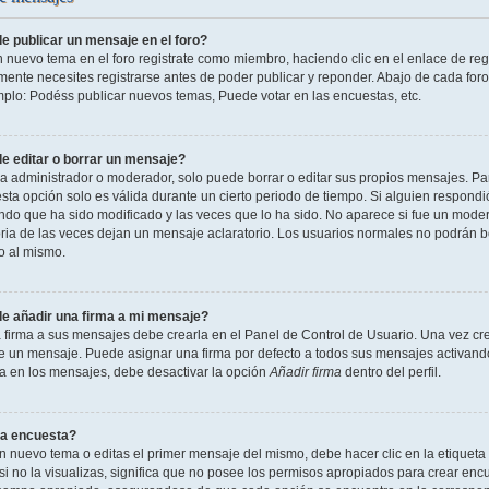
 publicar un mensaje en el foro?
n nuevo tema en el foro registrate como miembro, haciendo clic en el enlace de reg
ente necesites registrarse antes de poder publicar y reponder. Abajo de cada foro
mplo: Podéss publicar nuevos temas, Puede votar en las encuestas, etc.
 editar o borrar un mensaje?
 administrador o moderador, solo puede borrar o editar sus propios mensajes. Par
esta opción solo es válida durante un cierto periodo de tiempo. Si alguien respond
ndo que ha sido modificado y las veces que lo ha sido. No aparece si fue un modera
ia de las veces dejan un mensaje aclaratorio. Los usuarios normales no podrán 
o al mismo.
 añadir una firma a mi mensaje?
 firma a sus mensajes debe crearla en el Panel de Control de Usuario. Una vez cre
 un mensaje. Puede asignar una firma por defecto a todos sus mensajes activando la
la en los mensajes, debe desactivar la opción
Añadir firma
dentro del perfil.
a encuesta?
n nuevo tema o editas el primer mensaje del mismo, debe hacer clic en la etiqueta
si no la visualizas, significa que no posee los permisos apropiados para crear encu