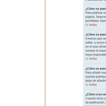
¿Cómo se puede
Para publicar u
página. Seguram
permitidas. Eje
Arriba
¿Cómo se puede
A menos que sea
editar
, a veces 
en el suyo dicie
aunque la mayor
haya respondid
Arriba
¿Cómo se puede
Para añadir una
cuando publique
dejar de añadir
Arriba
¿Cómo creo un
Cuando inicia u
de publicación; 