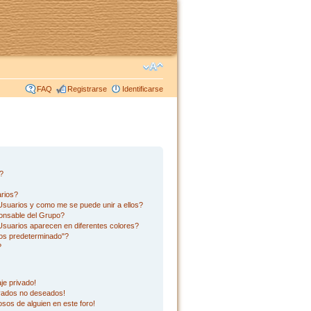
FAQ
Registrarse
Identificarse
s?
rios?
suarios y como me se puede unir a ellos?
onsable del Grupo?
suarios aparecen en diferentes colores?
os predeterminado"?
?
je privado!
ivados no deseados!
sos de alguien en este foro!