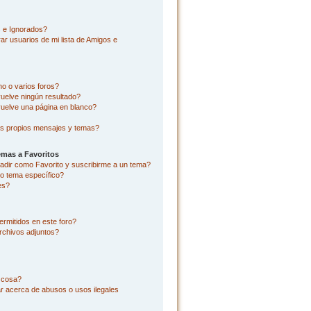
s e Ignorados?
r usuarios de mi lista de Amigos e
o o varios foros?
uelve ningún resultado?
uelve una página en blanco?
s propios mensajes y temas?
emas a Favoritos
añadir como Favorito y suscribirme a un tema?
o tema específico?
es?
rmitidos en este foro?
rchivos adjuntos?
l cosa?
r acerca de abusos o usos ilegales