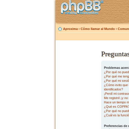
Aproxima
‹
Cómo llamar al Mundo
‹
Comuni
Preguntas
Problemas acerca
¿Por qué no pued
¿Por qué me tengo
¿Por qué mi sesi
¿Cómo evito que m
identificados?
¡Perdí mi contras
Me registré ¡y no 
Hace un tiempo m
¿Qué es COPPA
¿Por qué no pued
¿Cuál es la funció
Preferencias de 