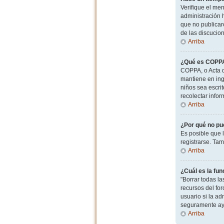
Verifique el men
administración 
que no publicaro
de las discucio
Arriba
¿Qué es COPP
COPPA, o Acta d
mantiene en ingl
niños sea escri
recolectar info
Arriba
¿Por qué no pu
Es posible que 
registrarse. Ta
Arriba
¿Cuál es la fun
"Borrar todas l
recursos del for
usuario si la ad
seguramente ay
Arriba