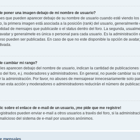
e poner una imagen debajo de mi nombre de usuario?
es que pueden aparecer debajo de su nombre de usuario cuando esté viendo los 
oro, la primera imagen está asociada a la posición (rank) del usuario, generalmente
ntidad de mensajes que publicaste o el status dentro del foro. La segunda, usual
vatar y generalmete es única o personal para cada usuario. Es la administración 
so pueden ser publicadas. En caso de que no este disponible la opción de avatar
tivada.
e cambiar mi rango?
les aparecen debajo del nombre de usuario, indican la cantidad de publicaciones r
o del foro, e.j. moderadores y administradores. En general, no puede cambiar su 
 la administración. Por favor, no abuses de mensajeear innecesariamente solo pa
leran esta acción y moderadores o administradores reducirán el número de publicac
c sobre el enlace de e-mail de un usuario, ¡me pide que me registre!
gistrados pueden enviar e-mail a otros usuarios a través del foro, si la administraci
 malicioso del sistema de e-mail por usuarios anónimos.
e mensajes