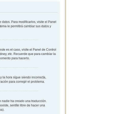
datos. Para modificarlos, visite el Panel
stema le permitirá cambiar sus datos y
ste es el caso, visite el Panel de Control
ydney, etc. Recuerde que para cambiar la
 momento para hacerlo.
y la hora sigue siendo incorrecta,
ación para corregir el problema.
 o nadie ha creado una traducción.
existe, sentíte libre de hacer una
na).