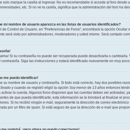
 solo marque la casilla al ingresar. No es recomendable si accede al foro desde un
niversidades, etc. Si no ve la casilla, significa que la administración del foro ha de
e mi nombre de usuario aparezca en las listas de usuarios identificados?
l de Control de Usuario, en "Preferencias de Foros", encontrará la opción
Ocultar 
te será visto por administradores, moderadores y usted mismo. Será contado como
raseña!
calma! Si su contraseña no puede ser recuperada puede desactivarla o cambiarla. Vi
i contraseña
. Siga las instrucciones y estará identificado nuevamente en muy poco
no me puedo identificar!
ue su nombre de usuario y contraseña. Si todo está correcto, hay dos posibles razon
tivado y cuando se registró eligió la opción
Soy menor de 13 años
entonces tendrá
a activar la cuenta. Algunos foros disponen que las cuentas deben ser activadas, y
antes de que pueda identificarte; esta información se le brindará al finalizar el proc
ciones. Si no recibió ningún e-mail, seguramente la dirección de correo electrónico
rada por un filtro de spam. Si está seguro de que la dirección de e-mail que propo
 me registré, ¡pero ahora no puedo conectarme!