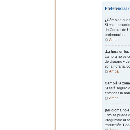
Preferencias 
¿Cómo se pued
Si es un usuario
de Control de Us
preferencias.
Arriba
¡La hora en los
La hora no es co
de Usuario y de
zona horaria, c
Arriba
Cambié la zona 
Si está seguro d
entonces la hor
Arriba
¡Mi idioma no es
Esto se puede d
Preguntale al ad
traducción. Pode
Arriba