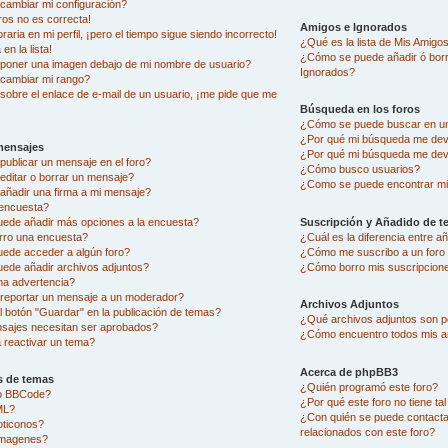
ambiar mi configuración?
ros no es correcta!
Amigos e Ignorados
aria en mi perfil, ¡pero el tiempo sigue siendo incorrecto!
¿Qué es la lista de Mis Amigo
en la lista!
¿Cómo se puede añadir ó borra
oner una imagen debajo de mi nombre de usuario?
Ignorados?
cambiar mi rango?
sobre el enlace de e-mail de un usuario, ¡me pide que me
Búsqueda en los foros
¿Cómo se puede buscar en un
¿Por qué mi búsqueda me dev
mensajes
¿Por qué mi búsqueda me dev
ublicar un mensaje en el foro?
¿Cómo busco usuarios?
ditar o borrar un mensaje?
¿Como se puede encontrar mi
ñadir una firma a mi mensaje?
encuesta?
uede añadir más opciones a la encuesta?
Suscripción y Añadido de t
rro una encuesta?
¿Cuál es la diferencia entre 
uede acceder a algún foro?
¿Cómo me suscribo a un foro 
ede añadir archivos adjuntos?
¿Cómo borro mis suscripcion
na advertencia?
eportar un mensaje a un moderador?
Archivos Adjuntos
l botón "Guardar" en la publicación de temas?
¿Qué archivos adjuntos son pe
sajes necesitan ser aprobados?
¿Cómo encuentro todos mis a
reactivar un tema?
Acerca de phpBB3
s de temas
¿Quién programó este foro?
go BBCode?
¿Por qué este foro no tiene ta
ML?
¿Con quién se puede contacta
oticonos?
relacionados con este foro?
imagenes?