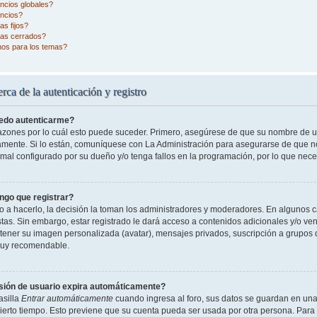
ncios globales?
ncios?
s fijos?
as cerrados?
nos para los temas?
rca de la autenticación y registro
edo autenticarme?
razones por lo cuál esto puede suceder. Primero, asegúrese de que su nombre de 
tamente. Si lo están, comuníquese con La Administración para asegurarse de que n
 mal configurado por su dueño y/o tenga fallos en la programación, por lo que nece
ngo que registrar?
o a hacerlo, la decisión la toman los administradores y moderadores. En algunos ca
tas. Sin embargo, estar registrado le dará acceso a contenidos adicionales y/o ve
o tener su imagen personalizada (avatar), mensajes privados, suscripción a grupos 
uy recomendable.
sión de usuario expira automáticamente?
asilla
Entrar automáticamente
cuando ingresa al foro, sus datos se guardan en una 
cierto tiempo. Esto previene que su cuenta pueda ser usada por otra persona. Para