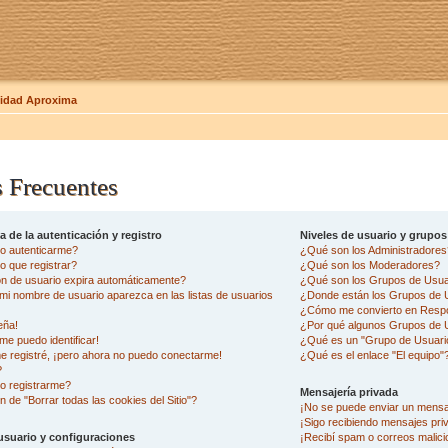
dad Aproxima
 Frecuentes
 de la autenticación y registro
Niveles de usuario y grupos
o autenticarme?
¿Qué son los Administradore
 que registrar?
¿Qué son los Moderadores?
ón de usuario expira automáticamente?
¿Qué son los Grupos de Usua
i nombre de usuario aparezca en las listas de usuarios
¿Donde están los Grupos de U
¿Cómo me convierto en Resp
eña!
¿Por qué algunos Grupos de U
me puedo identificar!
¿Qué es un "Grupo de Usuari
e registré, ¡pero ahora no puedo conectarme!
¿Qué es el enlace "El equipo"
?
o registrarme?
Mensajería privada
n de "Borrar todas las cookies del Sitio"?
¡No se puede enviar un mensa
¡Sigo recibiendo mensajes pr
usuario y configuraciones
¡Recibí spam o correos malicio