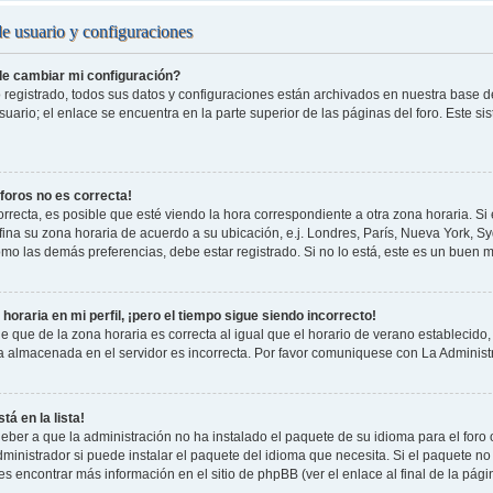
de usuario y configuraciones
e cambiar mi configuración?
 registrado, todos sus datos y configuraciones están archivados en nuestra base de 
uario; el enlace se encuentra en la parte superior de las páginas del foro. Este si
 foros no es correcta!
rrecta, es posible que esté viendo la hora correspondiente a otra zona horaria. Si e
fina su zona horaria de acuerdo a su ubicación, e.j. Londres, París, Nueva York, S
omo las demás preferencias, debe estar registrado. Si no lo está, este es un buen
horaria en mi perfil, ¡pero el tiempo sigue siendo incorrecto!
e que de la zona horaria es correcta al igual que el horario de verano establecido, 
a almacenada en el servidor es incorrecta. Por favor comuniquese con La Administr
tá en la lista!
eber a que la administración no ha instalado el paquete de su idioma para el foro
ministrador si puede instalar el paquete del idioma que necesita. Si el paquete no 
s encontrar más información en el sitio de phpBB (ver el enlace al final de la pági