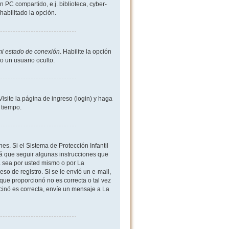
 PC compartido, e.j. biblioteca, cyber-
shabilitado la opción.
mi estado de conexión
. Habilite la opción
 un usuario oculto.
site la página de ingreso (login) y haga
 tiempo.
es. Si el Sistema de Protección Infantil
 que seguir algunas instrucciones que
a sea por usted mismo o por La
eso de registro. Si se le envió un e-mail,
 que proporcionó no es correcta o tal vez
rcinó es correcta, envíe un mensaje a La