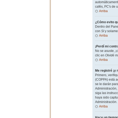
automáticamente
cafés, PC's de u
Arriba
¿Cómo evito qu
Dentro del Pane
con
SI
y solamen
Arriba
¡Perdí mi cont
No se asuste, ¡
clic en
Olvidé m
Arriba
Me registré ¡y 
Primero, verifiq
(COPPA) está ac
se le darán par
Administración, 
siga las instruc
haya sido captu
Administración.
Arriba
Hace un tiempo