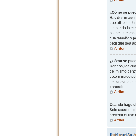
¿Cómo se pued
Hay dos imagen
que utilice el f
indicando la ca
conocida como a
que tamaño y pe
pedí que sea ac
Arriba
¿Cómo se pued
Rangos, los cua
del mismo dentr
determinado por
los foros no to
banearle.
Arriba
Cuando hago cli
Solo usuarios re
prevenir el uso
Arriba
Publicación d