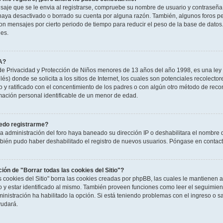
saje que se le envia al registrarse, compruebe su nombre de usuario y contraseña y
haya desactivado o borrado su cuenta por alguna razón. También, algunos foros 
n mensajes por cierto periodo de tiempo para reducir el peso de la base de datos. S
nes.
A?
e Privacidad y Protección de Niños menores de 13 años del año 1998, es una ley 
és) donde se solicita a los sitios de Internet, los cuales son potenciales recolector
to y ratificado con el concentimiento de los padres o con algún otro método de rec
rmación personal identificable de un menor de edad.
edo registrarme?
la administración del foro haya baneado su dirección IP o deshabilitara el nombre 
mbién pudo haber deshabilitado el registro de nuevos usuarios. Póngase en contacto
ción de "Borrar todas las cookies del Sitio"?
as cookies del Sitio" borra las cookies creadas por phpBB, las cuales le mantienen
o y estar identificado al mismo. También proveen funciones como leer el seguimient
ministración ha habilitado la opción. Si está teniendo problemas con el ingreso o sal
udará.