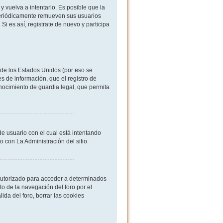
 vuelva a intentarlo. Es posible que la
periódicamente remueven sus usuarios
i es así, registrate de nuevo y participa
de los Estados Unidos (por eso se
es de información, que el registro de
onocimiento de guardia legal, que permita
de usuario con el cual está intentando
 con La Administración del sitio.
 autorizado para acceder a determinados
o de la navegación del foro por el
ida del foro, borrar las cookies