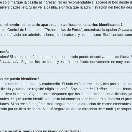
 solo marque la casilla al ingresar. No es recomendable si accede al foro desde un
niversidades, etc. Si no ve la casilla, significa que la administración del foro ha de
e mi nombre de usuario aparezca en las listas de usuarios identificados?
l de Control de Usuario, en "Preferencias de Foros", encontrará la opción
Ocultar 
te será visto por administradores, moderadores y usted mismo. Será contado como
raseña!
calma! Si su contraseña no puede ser recuperada puede desactivarla o cambiarla. Vi
i contraseña
. Siga las instrucciones y estará identificado nuevamente en muy poco
no me puedo identificar!
ue su nombre de usuario y contraseña. Si todo está correcto, hay dos posibles razon
tivado y cuando se registró eligió la opción
Soy menor de 13 años
entonces tendrá
a activar la cuenta. Algunos foros disponen que las cuentas deben ser activadas, y
antes de que pueda identificarte; esta información se le brindará al finalizar el proc
ciones. Si no recibió ningún e-mail, seguramente la dirección de correo electrónico
rada por un filtro de spam. Si está seguro de que la dirección de e-mail que propo
 me registré, ¡pero ahora no puedo conectarme!