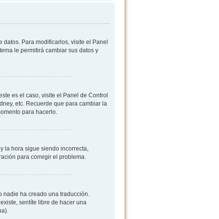
datos. Para modificarlos, visite el Panel
stema le permitirá cambiar sus datos y
ste es el caso, visite el Panel de Control
ydney, etc. Recuerde que para cambiar la
 momento para hacerlo.
y la hora sigue siendo incorrecta,
ación para corregir el problema.
 o nadie ha creado una traducción.
existe, sentíte libre de hacer una
na).