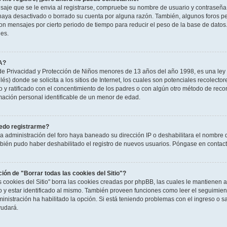
saje que se le envia al registrarse, compruebe su nombre de usuario y contraseña y
haya desactivado o borrado su cuenta por alguna razón. También, algunos foros 
n mensajes por cierto periodo de tiempo para reducir el peso de la base de datos. S
nes.
A?
e Privacidad y Protección de Niños menores de 13 años del año 1998, es una ley 
és) donde se solicita a los sitios de Internet, los cuales son potenciales recolector
to y ratificado con el concentimiento de los padres o con algún otro método de rec
rmación personal identificable de un menor de edad.
edo registrarme?
la administración del foro haya baneado su dirección IP o deshabilitara el nombre 
mbién pudo haber deshabilitado el registro de nuevos usuarios. Póngase en contacto
ción de "Borrar todas las cookies del Sitio"?
as cookies del Sitio" borra las cookies creadas por phpBB, las cuales le mantienen
o y estar identificado al mismo. También proveen funciones como leer el seguimient
ministración ha habilitado la opción. Si está teniendo problemas con el ingreso o sal
udará.