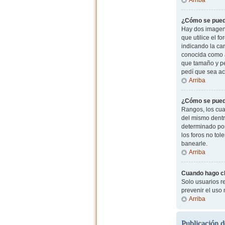
¿Cómo se pued
Hay dos imagen
que utilice el f
indicando la ca
conocida como a
que tamaño y pe
pedí que sea ac
Arriba
¿Cómo se pued
Rangos, los cua
del mismo dentr
determinado por
los foros no to
banearle.
Arriba
Cuando hago cli
Solo usuarios re
prevenir el uso
Arriba
Publicación d