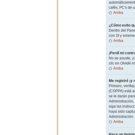
automáticamente
cafés, PC's de u
Arriba
¿Cómo evito qu
Dentro del Pane
con
SI
y solamen
Arriba
¡Perdí mi cont
No se asuste, ¡
clic en
Olvidé m
Arriba
Me registré ¡y 
Primero, verifiq
(COPPA) está ac
se le darán par
Administración, 
siga las instruc
haya sido captu
Administración.
Arriba
Hace un tiempo