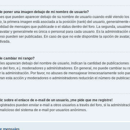
e poner una imagen debajo de mi nombre de usuario?
es que pueden aparecer debajo de su nombre de usuario cuando esté viendo los 
oro, la primera imagen está asociada a la posición (rank) del usuario, generalmente
ntidad de mensajes que publicaste o el status dentro del foro. La segunda, usual
vatar y generalmete es única o personal para cada usuario. Es la administración 
so pueden ser publicadas. En caso de que no este disponible la opción de avatar
tivada.
e cambiar mi rango?
les aparecen debajo del nombre de usuario, indican la cantidad de publicaciones r
o del foro, e.j. moderadores y administradores. En general, no puede cambiar su 
 la administración. Por favor, no abuses de mensajeear innecesariamente solo pa
leran esta acción y moderadores o administradores reducirán el número de publicac
c sobre el enlace de e-mail de un usuario, ¡me pide que me registre!
gistrados pueden enviar e-mail a otros usuarios a través del foro, si la administraci
 malicioso del sistema de e-mail por usuarios anónimos.
e mensajes