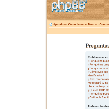
Aproxima
‹
Cómo llamar al Mundo
‹
Comuni
Preguntas
Problemas acerca
¿Por qué no pued
¿Por qué me tengo
¿Por qué mi sesi
¿Cómo evito que m
identificados?
¡Perdí mi contras
Me registré ¡y no 
Hace un tiempo m
¿Qué es COPPA
¿Por qué no pued
¿Cuál es la funció
Preferencias de 