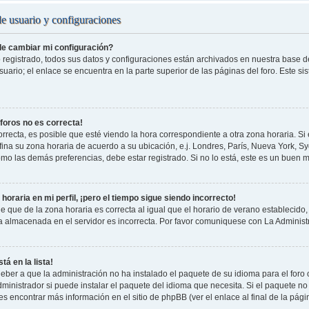
de usuario y configuraciones
e cambiar mi configuración?
 registrado, todos sus datos y configuraciones están archivados en nuestra base de 
uario; el enlace se encuentra en la parte superior de las páginas del foro. Este si
 foros no es correcta!
rrecta, es posible que esté viendo la hora correspondiente a otra zona horaria. Si e
fina su zona horaria de acuerdo a su ubicación, e.j. Londres, París, Nueva York, S
omo las demás preferencias, debe estar registrado. Si no lo está, este es un buen
horaria en mi perfil, ¡pero el tiempo sigue siendo incorrecto!
e que de la zona horaria es correcta al igual que el horario de verano establecido, 
a almacenada en el servidor es incorrecta. Por favor comuniquese con La Administr
tá en la lista!
eber a que la administración no ha instalado el paquete de su idioma para el foro
ministrador si puede instalar el paquete del idioma que necesita. Si el paquete no 
s encontrar más información en el sitio de phpBB (ver el enlace al final de la pági