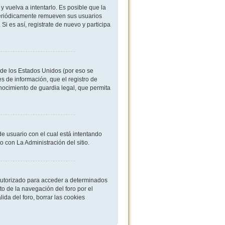
 vuelva a intentarlo. Es posible que la
periódicamente remueven sus usuarios
i es así, registrate de nuevo y participa
de los Estados Unidos (por eso se
es de información, que el registro de
onocimiento de guardia legal, que permita
de usuario con el cual está intentando
 con La Administración del sitio.
 autorizado para acceder a determinados
o de la navegación del foro por el
ida del foro, borrar las cookies