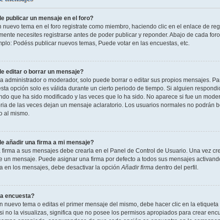
 publicar un mensaje en el foro?
n nuevo tema en el foro registrate como miembro, haciendo clic en el enlace de reg
ente necesites registrarse antes de poder publicar y reponder. Abajo de cada foro
mplo: Podéss publicar nuevos temas, Puede votar en las encuestas, etc.
 editar o borrar un mensaje?
 administrador o moderador, solo puede borrar o editar sus propios mensajes. Par
esta opción solo es válida durante un cierto periodo de tiempo. Si alguien respond
ndo que ha sido modificado y las veces que lo ha sido. No aparece si fue un modera
ia de las veces dejan un mensaje aclaratorio. Los usuarios normales no podrán 
o al mismo.
 añadir una firma a mi mensaje?
 firma a sus mensajes debe crearla en el Panel de Control de Usuario. Una vez cre
 un mensaje. Puede asignar una firma por defecto a todos sus mensajes activando la
la en los mensajes, debe desactivar la opción
Añadir firma
dentro del perfil.
a encuesta?
n nuevo tema o editas el primer mensaje del mismo, debe hacer clic en la etiqueta
si no la visualizas, significa que no posee los permisos apropiados para crear encu