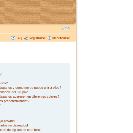
FAQ
Registrarse
Identificarse
s?
rios?
suarios y como me se puede unir a ellos?
onsable del Grupo?
suarios aparecen en diferentes colores?
os predeterminado"?
?
je privado!
ivados no deseados!
sos de alguien en este foro!