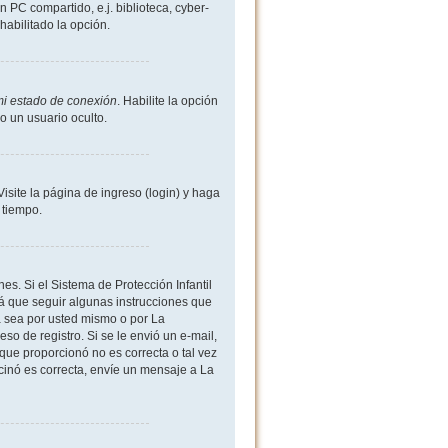
 PC compartido, e.j. biblioteca, cyber-
shabilitado la opción.
mi estado de conexión
. Habilite la opción
 un usuario oculto.
site la página de ingreso (login) y haga
 tiempo.
es. Si el Sistema de Protección Infantil
 que seguir algunas instrucciones que
a sea por usted mismo o por La
eso de registro. Si se le envió un e-mail,
 que proporcionó no es correcta o tal vez
rcinó es correcta, envíe un mensaje a La