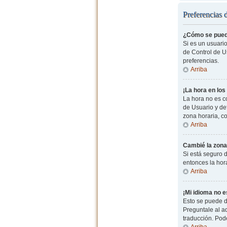
Preferencias 
¿Cómo se pued
Si es un usuario
de Control de Us
preferencias.
Arriba
¡La hora en los
La hora no es co
de Usuario y de
zona horaria, c
Arriba
Cambié la zona 
Si está seguro d
entonces la hor
Arriba
¡Mi idioma no es
Esto se puede d
Preguntale al ad
traducción. Pode
Arriba