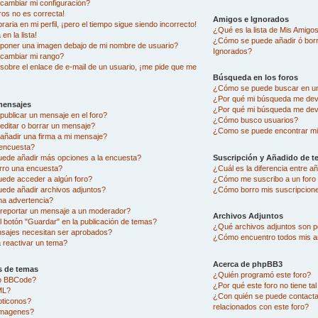
ambiar mi configuración?
ros no es correcta!
Amigos e Ignorados
aria en mi perfil, ¡pero el tiempo sigue siendo incorrecto!
¿Qué es la lista de Mis Amigo
en la lista!
¿Cómo se puede añadir ó borra
oner una imagen debajo de mi nombre de usuario?
Ignorados?
cambiar mi rango?
sobre el enlace de e-mail de un usuario, ¡me pide que me
Búsqueda en los foros
¿Cómo se puede buscar en un
¿Por qué mi búsqueda me dev
mensajes
¿Por qué mi búsqueda me dev
ublicar un mensaje en el foro?
¿Cómo busco usuarios?
ditar o borrar un mensaje?
¿Como se puede encontrar mi
ñadir una firma a mi mensaje?
encuesta?
uede añadir más opciones a la encuesta?
Suscripción y Añadido de t
rro una encuesta?
¿Cuál es la diferencia entre 
uede acceder a algún foro?
¿Cómo me suscribo a un foro 
ede añadir archivos adjuntos?
¿Cómo borro mis suscripcion
na advertencia?
eportar un mensaje a un moderador?
Archivos Adjuntos
l botón "Guardar" en la publicación de temas?
¿Qué archivos adjuntos son pe
sajes necesitan ser aprobados?
¿Cómo encuentro todos mis a
reactivar un tema?
Acerca de phpBB3
s de temas
¿Quién programó este foro?
go BBCode?
¿Por qué este foro no tiene ta
ML?
¿Con quién se puede contacta
oticonos?
relacionados con este foro?
imagenes?