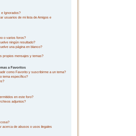
s e Ignorados?
r usuarios de mi lista de Amigos e
o o varios foros?
uelve ningún resultado?
uelve una página en blanco?
s propios mensajes y temas?
emas a Favoritos
añadir como Favorito y suscribirme a un tema?
o tema específico?
es?
rmitidos en este foro?
rchivos adjuntos?
l cosa?
r acerca de abusos o usos ilegales