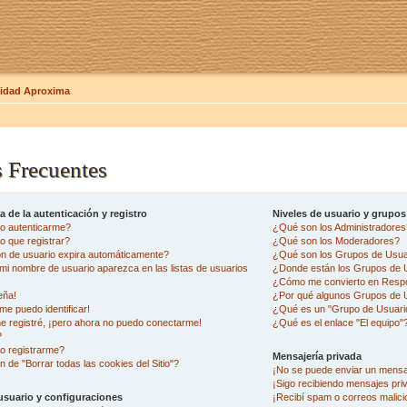
dad Aproxima
 Frecuentes
 de la autenticación y registro
Niveles de usuario y grupos
o autenticarme?
¿Qué son los Administradore
 que registrar?
¿Qué son los Moderadores?
ón de usuario expira automáticamente?
¿Qué son los Grupos de Usua
i nombre de usuario aparezca en las listas de usuarios
¿Donde están los Grupos de U
¿Cómo me convierto en Resp
eña!
¿Por qué algunos Grupos de U
me puedo identificar!
¿Qué es un "Grupo de Usuari
e registré, ¡pero ahora no puedo conectarme!
¿Qué es el enlace "El equipo"
?
o registrarme?
Mensajería privada
n de "Borrar todas las cookies del Sitio"?
¡No se puede enviar un mensa
¡Sigo recibiendo mensajes pr
usuario y configuraciones
¡Recibí spam o correos malicio