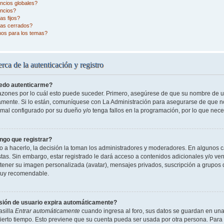
ncios globales?
ncios?
s fijos?
as cerrados?
nos para los temas?
rca de la autenticación y registro
edo autenticarme?
razones por lo cuál esto puede suceder. Primero, asegúrese de que su nombre de 
tamente. Si lo están, comuníquese con La Administración para asegurarse de que n
 mal configurado por su dueño y/o tenga fallos en la programación, por lo que nece
ngo que registrar?
o a hacerlo, la decisión la toman los administradores y moderadores. En algunos ca
tas. Sin embargo, estar registrado le dará acceso a contenidos adicionales y/o ve
o tener su imagen personalizada (avatar), mensajes privados, suscripción a grupos 
uy recomendable.
sión de usuario expira automáticamente?
asilla
Entrar automáticamente
cuando ingresa al foro, sus datos se guardan en una 
cierto tiempo. Esto previene que su cuenta pueda ser usada por otra persona. Para