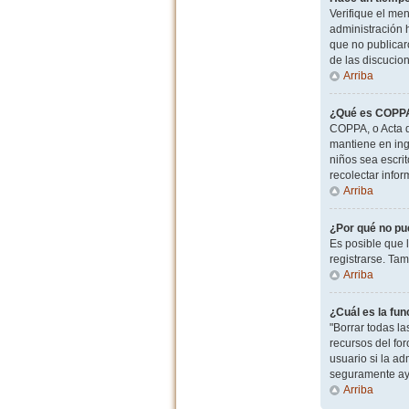
Verifique el men
administración 
que no publicaro
de las discucio
Arriba
¿Qué es COPP
COPPA, o Acta d
mantiene en ingl
niños sea escri
recolectar info
Arriba
¿Por qué no pu
Es posible que 
registrarse. Ta
Arriba
¿Cuál es la fun
"Borrar todas l
recursos del for
usuario si la ad
seguramente ay
Arriba