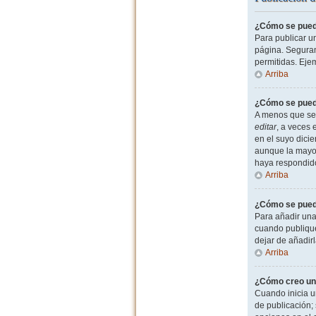
¿Cómo se puede
Para publicar u
página. Seguram
permitidas. Eje
Arriba
¿Cómo se puede
A menos que sea
editar
, a veces 
en el suyo dicie
aunque la mayor
haya respondid
Arriba
¿Cómo se puede
Para añadir una
cuando publique
dejar de añadir
Arriba
¿Cómo creo un
Cuando inicia u
de publicación; 