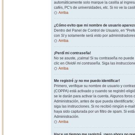
automáticamente solo marque la casilla al ingresa
cafés, PC's de universidades, etc. Si no ve la casi
Arriba
¿Cómo evito que mi nombre de usuario aparezca 
Dentro del Panel de Control de Usuario, en "Pref
con
SI
y solamente será visto por administradore
Arriba
¡Perdí mi contraseña!
No se asuste, ¡calma! Si su contraseña no puede 
clic en
Olvidé mi contraseña
. Siga las instruccio
Arriba
Me registré ¡y no me puedo identificar!
Primero, verifique su nombre de usuario y contrase
(COPPA) está activado y cuando se registró eligi
se le darán para activar la cuenta. Algunos foro
Administración, antes de que pueda identificarte; e
siga las instrucciones. Si no recibió ningún e-mai
haya sido capturada por un filtro de spam. Si est
Administración.
Arriba
Hace un tiempo me registré, ¡pero ahora no p