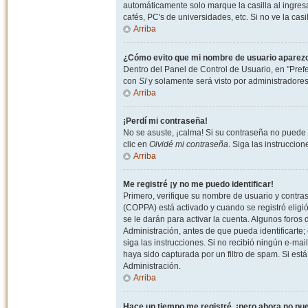
automáticamente solo marque la casilla al ingresa
cafés, PC's de universidades, etc. Si no ve la casi
Arriba
¿Cómo evito que mi nombre de usuario aparezca 
Dentro del Panel de Control de Usuario, en "Pref
con
SI
y solamente será visto por administradore
Arriba
¡Perdí mi contraseña!
No se asuste, ¡calma! Si su contraseña no puede 
clic en
Olvidé mi contraseña
. Siga las instruccio
Arriba
Me registré ¡y no me puedo identificar!
Primero, verifique su nombre de usuario y contrase
(COPPA) está activado y cuando se registró eligi
se le darán para activar la cuenta. Algunos foro
Administración, antes de que pueda identificarte; e
siga las instrucciones. Si no recibió ningún e-mai
haya sido capturada por un filtro de spam. Si est
Administración.
Arriba
Hace un tiempo me registré, ¡pero ahora no p