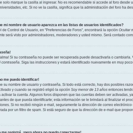
 solo marque la casilla al ingresar. No es recomendable si accede al foro desde un
niversidades, etc. Si no ve la casilla, significa que la administración del foro ha de
e mi nombre de usuario aparezca en las listas de usuarios identificados?
l de Control de Usuario, en "Preferencias de Foros", encontrará la opción
Ocultar 
te será visto por administradores, moderadores y usted mismo. Será contado como
raseña!
calma! Si su contraseña no puede ser recuperada puede desactivarla o cambiarla. Vi
i contraseña
. Siga las instrucciones y estará identificado nuevamente en muy poco
no me puedo identificar!
ue su nombre de usuario y contraseña. Si todo está correcto, hay dos posibles razon
tivado y cuando se registró eligió la opción
Soy menor de 13 años
entonces tendrá
a activar la cuenta. Algunos foros disponen que las cuentas deben ser activadas, y
antes de que pueda identificarte; esta información se le brindará al finalizar el proc
ciones. Si no recibió ningún e-mail, seguramente la dirección de correo electrónico
rada por un filtro de spam. Si está seguro de que la dirección de e-mail que propo
 me registré, ¡pero ahora no puedo conectarme!