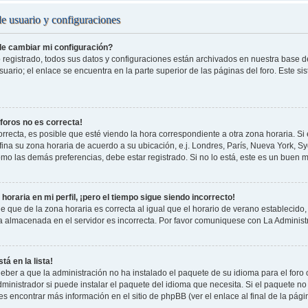
de usuario y configuraciones
e cambiar mi configuración?
 registrado, todos sus datos y configuraciones están archivados en nuestra base de 
uario; el enlace se encuentra en la parte superior de las páginas del foro. Este si
 foros no es correcta!
rrecta, es posible que esté viendo la hora correspondiente a otra zona horaria. Si e
fina su zona horaria de acuerdo a su ubicación, e.j. Londres, París, Nueva York, S
omo las demás preferencias, debe estar registrado. Si no lo está, este es un buen
horaria en mi perfil, ¡pero el tiempo sigue siendo incorrecto!
e que de la zona horaria es correcta al igual que el horario de verano establecido, 
a almacenada en el servidor es incorrecta. Por favor comuniquese con La Administr
tá en la lista!
eber a que la administración no ha instalado el paquete de su idioma para el foro
ministrador si puede instalar el paquete del idioma que necesita. Si el paquete no 
s encontrar más información en el sitio de phpBB (ver el enlace al final de la pági