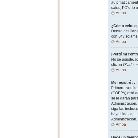
automáticamente
cafés, PC's de u
Arriba
¿Cómo evito qu
Dentro del Pane
con
SI
y solamen
Arriba
¡Perdí mi cont
No se asuste, ¡
clic en
Olvidé m
Arriba
Me registré ¡y 
Primero, verifiq
(COPPA) está ac
se le darán par
Administración, 
siga las instruc
haya sido captu
Administración.
Arriba
Hace un tiempo