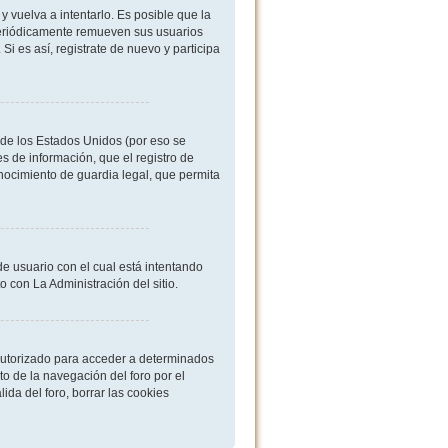
 vuelva a intentarlo. Es posible que la
periódicamente remueven sus usuarios
i es así, registrate de nuevo y participa
de los Estados Unidos (por eso se
es de información, que el registro de
onocimiento de guardia legal, que permita
de usuario con el cual está intentando
 con La Administración del sitio.
 autorizado para acceder a determinados
o de la navegación del foro por el
ida del foro, borrar las cookies