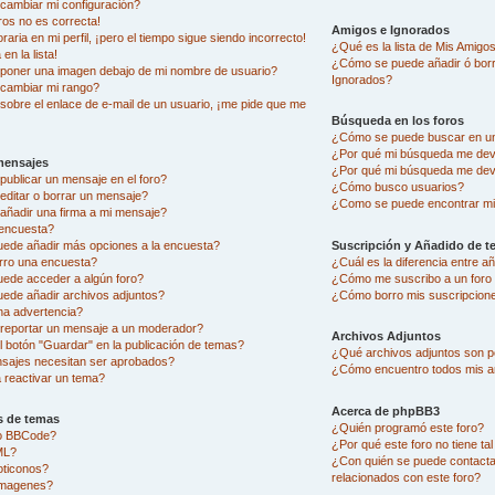
ambiar mi configuración?
ros no es correcta!
Amigos e Ignorados
aria en mi perfil, ¡pero el tiempo sigue siendo incorrecto!
¿Qué es la lista de Mis Amigo
en la lista!
¿Cómo se puede añadir ó borra
oner una imagen debajo de mi nombre de usuario?
Ignorados?
cambiar mi rango?
sobre el enlace de e-mail de un usuario, ¡me pide que me
Búsqueda en los foros
¿Cómo se puede buscar en un
¿Por qué mi búsqueda me dev
mensajes
¿Por qué mi búsqueda me dev
ublicar un mensaje en el foro?
¿Cómo busco usuarios?
ditar o borrar un mensaje?
¿Como se puede encontrar mi
ñadir una firma a mi mensaje?
encuesta?
uede añadir más opciones a la encuesta?
Suscripción y Añadido de t
rro una encuesta?
¿Cuál es la diferencia entre 
uede acceder a algún foro?
¿Cómo me suscribo a un foro 
ede añadir archivos adjuntos?
¿Cómo borro mis suscripcion
na advertencia?
eportar un mensaje a un moderador?
Archivos Adjuntos
l botón "Guardar" en la publicación de temas?
¿Qué archivos adjuntos son pe
sajes necesitan ser aprobados?
¿Cómo encuentro todos mis a
reactivar un tema?
Acerca de phpBB3
s de temas
¿Quién programó este foro?
go BBCode?
¿Por qué este foro no tiene ta
ML?
¿Con quién se puede contacta
oticonos?
relacionados con este foro?
imagenes?