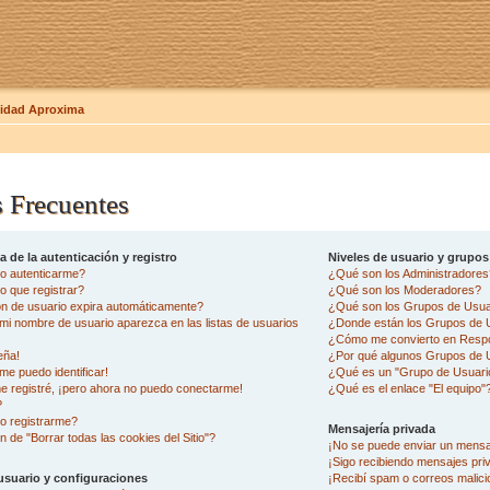
dad Aproxima
 Frecuentes
 de la autenticación y registro
Niveles de usuario y grupos
o autenticarme?
¿Qué son los Administradore
 que registrar?
¿Qué son los Moderadores?
ón de usuario expira automáticamente?
¿Qué son los Grupos de Usua
i nombre de usuario aparezca en las listas de usuarios
¿Donde están los Grupos de U
¿Cómo me convierto en Resp
eña!
¿Por qué algunos Grupos de U
me puedo identificar!
¿Qué es un "Grupo de Usuari
e registré, ¡pero ahora no puedo conectarme!
¿Qué es el enlace "El equipo"
?
o registrarme?
Mensajería privada
n de "Borrar todas las cookies del Sitio"?
¡No se puede enviar un mensa
¡Sigo recibiendo mensajes pr
usuario y configuraciones
¡Recibí spam o correos malicio