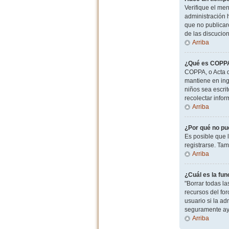
Verifique el men
administración 
que no publicaro
de las discucio
Arriba
¿Qué es COPP
COPPA, o Acta d
mantiene en ingl
niños sea escri
recolectar info
Arriba
¿Por qué no pu
Es posible que 
registrarse. Ta
Arriba
¿Cuál es la fun
"Borrar todas l
recursos del for
usuario si la ad
seguramente ay
Arriba