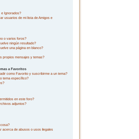
s e Ignorados?
r usuarios de mi lista de Amigos e
o o varios foros?
uelve ningún resultado?
uelve una página en blanco?
s propios mensajes y temas?
emas a Favoritos
añadir como Favorito y suscribirme a un tema?
o tema específico?
es?
rmitidos en este foro?
rchivos adjuntos?
l cosa?
r acerca de abusos o usos ilegales