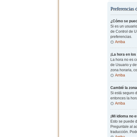
Preferencias 
¿Cómo se pued
Si es un usuario
de Control de Us
preferencias.
Arriba
¡La hora en los
La hora no es co
de Usuario y de
zona horaria, c
Arriba
Cambié la zona 
Si está seguro d
entonces la hor
Arriba
¡Mi idioma no es
Esto se puede d
Preguntale al ad
traducción. Pode
Arriba