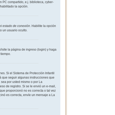
 PC compartido, e.j. biblioteca, cyber-
shabilitado la opción.
mi estado de conexión
. Habilite la opción
 un usuario oculto.
site la página de ingreso (login) y haga
 tiempo.
es. Si el Sistema de Protección Infantil
 que seguir algunas instrucciones que
a sea por usted mismo o por La
eso de registro. Si se le envió un e-mail,
 que proporcionó no es correcta o tal vez
rcinó es correcta, envíe un mensaje a La