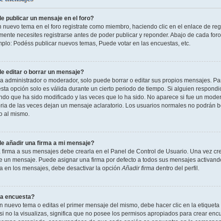
 publicar un mensaje en el foro?
n nuevo tema en el foro registrate como miembro, haciendo clic en el enlace de reg
ente necesites registrarse antes de poder publicar y reponder. Abajo de cada foro
mplo: Podéss publicar nuevos temas, Puede votar en las encuestas, etc.
 editar o borrar un mensaje?
 administrador o moderador, solo puede borrar o editar sus propios mensajes. Par
esta opción solo es válida durante un cierto periodo de tiempo. Si alguien respond
ndo que ha sido modificado y las veces que lo ha sido. No aparece si fue un modera
ia de las veces dejan un mensaje aclaratorio. Los usuarios normales no podrán 
o al mismo.
 añadir una firma a mi mensaje?
 firma a sus mensajes debe crearla en el Panel de Control de Usuario. Una vez cre
 un mensaje. Puede asignar una firma por defecto a todos sus mensajes activando la
la en los mensajes, debe desactivar la opción
Añadir firma
dentro del perfil.
a encuesta?
n nuevo tema o editas el primer mensaje del mismo, debe hacer clic en la etiqueta
si no la visualizas, significa que no posee los permisos apropiados para crear encu