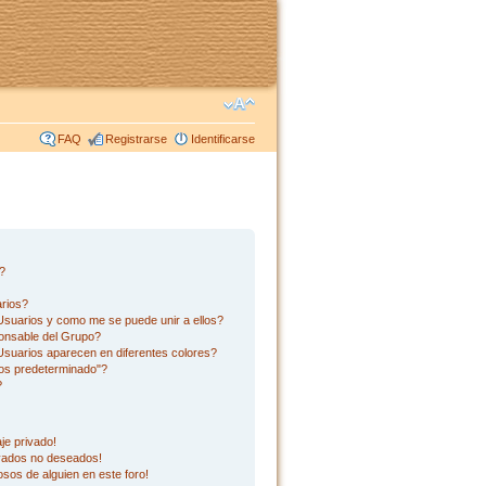
FAQ
Registrarse
Identificarse
s?
rios?
suarios y como me se puede unir a ellos?
onsable del Grupo?
suarios aparecen en diferentes colores?
os predeterminado"?
?
je privado!
ivados no deseados!
sos de alguien en este foro!