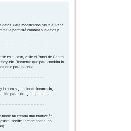
datos. Para modificarlos, visite el Panel
stema le permitirá cambiar sus datos y
ste es el caso, visite el Panel de Control
ydney, etc. Recuerde que para cambiar la
 momento para hacerlo.
y la hora sigue siendo incorrecta,
ación para corregir el problema.
 o nadie ha creado una traducción.
existe, sentíte libre de hacer una
na).