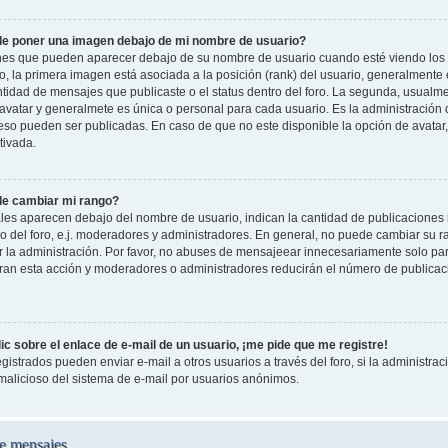
e poner una imagen debajo de mi nombre de usuario?
es que pueden aparecer debajo de su nombre de usuario cuando esté viendo los 
oro, la primera imagen está asociada a la posición (rank) del usuario, generalmente
ntidad de mensajes que publicaste o el status dentro del foro. La segunda, usual
vatar y generalmete es única o personal para cada usuario. Es la administración 
so pueden ser publicadas. En caso de que no este disponible la opción de avatar
tivada.
e cambiar mi rango?
les aparecen debajo del nombre de usuario, indican la cantidad de publicaciones r
o del foro, e.j. moderadores y administradores. En general, no puede cambiar su 
 la administración. Por favor, no abuses de mensajeear innecesariamente solo pa
leran esta acción y moderadores o administradores reducirán el número de publicac
c sobre el enlace de e-mail de un usuario, ¡me pide que me registre!
gistrados pueden enviar e-mail a otros usuarios a través del foro, si la administraci
 malicioso del sistema de e-mail por usuarios anónimos.
e mensajes