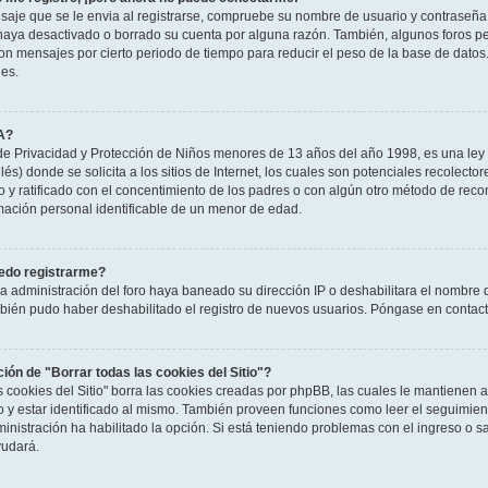
saje que se le envia al registrarse, compruebe su nombre de usuario y contraseña y
haya desactivado o borrado su cuenta por alguna razón. También, algunos foros 
n mensajes por cierto periodo de tiempo para reducir el peso de la base de datos. S
nes.
A?
e Privacidad y Protección de Niños menores de 13 años del año 1998, es una ley 
és) donde se solicita a los sitios de Internet, los cuales son potenciales recolector
to y ratificado con el concentimiento de los padres o con algún otro método de rec
rmación personal identificable de un menor de edad.
edo registrarme?
la administración del foro haya baneado su dirección IP o deshabilitara el nombre 
mbién pudo haber deshabilitado el registro de nuevos usuarios. Póngase en contacto
ción de "Borrar todas las cookies del Sitio"?
as cookies del Sitio" borra las cookies creadas por phpBB, las cuales le mantienen
o y estar identificado al mismo. También proveen funciones como leer el seguimient
ministración ha habilitado la opción. Si está teniendo problemas con el ingreso o sal
udará.