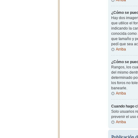
¿Cómo se pued
Hay dos imagen
que utilice el f
indicando la ca
conocida como a
que tamaño y pe
pedí que sea ac
Arriba
¿Cómo se pued
Rangos, los cua
del mismo dentr
determinado por
los foros no to
banearle.
Arriba
Cuando hago cli
Solo usuarios re
prevenir el uso
Arriba
Publicación d