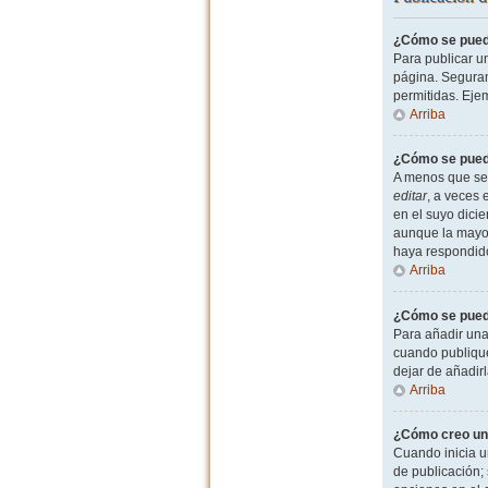
¿Cómo se puede
Para publicar u
página. Seguram
permitidas. Eje
Arriba
¿Cómo se puede
A menos que sea
editar
, a veces 
en el suyo dicie
aunque la mayor
haya respondid
Arriba
¿Cómo se puede
Para añadir una
cuando publique
dejar de añadir
Arriba
¿Cómo creo un
Cuando inicia u
de publicación; 