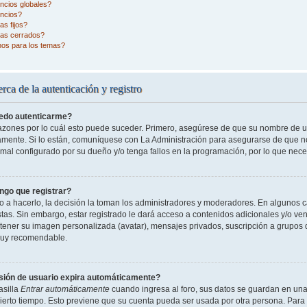
ncios globales?
ncios?
s fijos?
as cerrados?
nos para los temas?
rca de la autenticación y registro
edo autenticarme?
razones por lo cuál esto puede suceder. Primero, asegúrese de que su nombre de 
tamente. Si lo están, comuníquese con La Administración para asegurarse de que n
 mal configurado por su dueño y/o tenga fallos en la programación, por lo que nece
ngo que registrar?
o a hacerlo, la decisión la toman los administradores y moderadores. En algunos ca
tas. Sin embargo, estar registrado le dará acceso a contenidos adicionales y/o ve
o tener su imagen personalizada (avatar), mensajes privados, suscripción a grupos 
uy recomendable.
sión de usuario expira automáticamente?
asilla
Entrar automáticamente
cuando ingresa al foro, sus datos se guardan en una 
cierto tiempo. Esto previene que su cuenta pueda ser usada por otra persona. Para