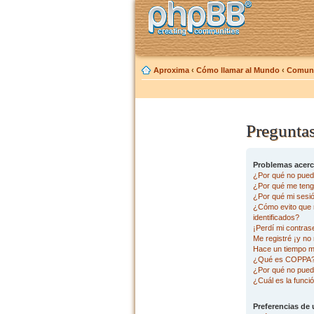
Aproxima
‹
Cómo llamar al Mundo
‹
Comuni
Preguntas
Problemas acerca
¿Por qué no pued
¿Por qué me tengo
¿Por qué mi sesi
¿Cómo evito que m
identificados?
¡Perdí mi contras
Me registré ¡y no 
Hace un tiempo m
¿Qué es COPPA
¿Por qué no pued
¿Cuál es la funció
Preferencias de 