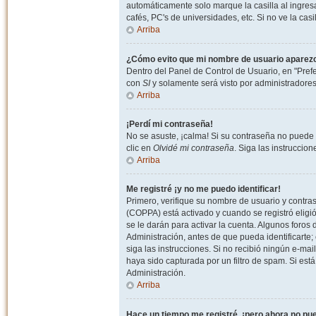
automáticamente solo marque la casilla al ingresa
cafés, PC's de universidades, etc. Si no ve la casi
Arriba
¿Cómo evito que mi nombre de usuario aparezca 
Dentro del Panel de Control de Usuario, en "Pref
con
SI
y solamente será visto por administradore
Arriba
¡Perdí mi contraseña!
No se asuste, ¡calma! Si su contraseña no puede 
clic en
Olvidé mi contraseña
. Siga las instruccio
Arriba
Me registré ¡y no me puedo identificar!
Primero, verifique su nombre de usuario y contrase
(COPPA) está activado y cuando se registró eligi
se le darán para activar la cuenta. Algunos foro
Administración, antes de que pueda identificarte; e
siga las instrucciones. Si no recibió ningún e-mai
haya sido capturada por un filtro de spam. Si est
Administración.
Arriba
Hace un tiempo me registré, ¡pero ahora no p