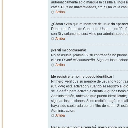
automáticamente solo marque la casilla al ingresa
cafés, PC's de universidades, etc. Si no ve la casi
Arriba
¿Cómo evito que mi nombre de usuario aparezca 
Dentro del Panel de Control de Usuario, en "Pref
con
SI
y solamente será visto por administradore
Arriba
¡Perdí mi contraseña!
No se asuste, ¡calma! Si su contraseña no puede 
clic en
Olvidé mi contraseña
. Siga las instruccio
Arriba
Me registré ¡y no me puedo identificar!
Primero, verifique su nombre de usuario y contrase
(COPPA) está activado y cuando se registró eligi
se le darán para activar la cuenta. Algunos foro
Administración, antes de que pueda identificarte; e
siga las instrucciones. Si no recibió ningún e-mai
haya sido capturada por un filtro de spam. Si est
Administración.
Arriba
Hace un tiempo me registré, ¡pero ahora no p